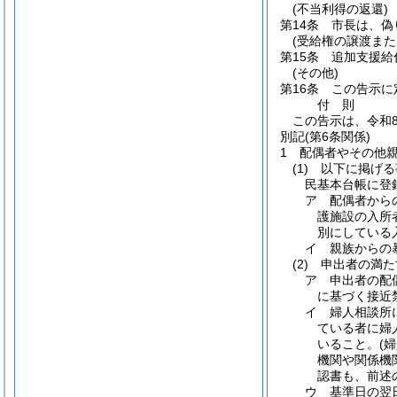
(不当利得の返還)
第14条
市長は、偽
(受給権の譲渡また
第15条
追加支援給
(その他)
第16条
この告示に
付
則
この告示は、令和
別記
(第6条関係)
1 配偶者やその他
(1) 以下に掲げ
民基本台帳に登
ア 配偶者から
護施設の入所
別にしている
イ 親族からの
(2) 申出者の
ア 申出者の配偶
に基づく接近
イ 婦人相談所
ている者に婦
いること。(
機関や関係機
認書も、前述
ウ 基準日の翌