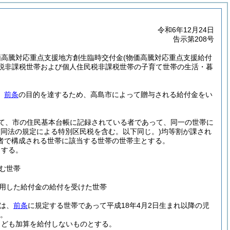
令和6年12月24日
告示第208号
価高騰対応重点支援地方創生臨時交付金
(物価高騰対応重点支援給付
税非課税世帯および個人住民税非課税世帯の子育て世帯の生活・暮
、
前条
の目的を達するため、高島市によって贈与される給付金をい
て、市の住民基本台帳に記録されている者であって、同一の世帯に
(同法の規定による特別区民税を含む。以下同じ。)
均等割が課され
者で構成される世帯に該当する世帯の世帯主とする。
とする。
む世帯
用した給付金の給付を受けた世帯
は、
前条
に規定する世帯であって平成18年4月2日生まれ以降の児
。
こども加算を給付しないものとする。