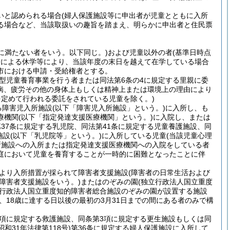
いと認められる場合(婦人保護施設等に申出者が児童とともに入所
る場合など、当該取扱いの趣旨を踏まえ、明らかに申出者と住民票
8歳に満たない者をいう。以下同じ。)および児童以外の者(基準日時点
情による休学等により、当該年度の末日を越えて在学している場合
、市における申請・受給権者とする。
住居型児童養育事業を行う者または同法第6条の4に規定する里親に委
の疾病、疲労その他の身体上もしくは精神上または環境上の理由により
定めて行われる委託をされている児童を除く。)
する障害児入所施設(以下「障害児入所施設」という。)に入所し、も
医療機関(以下「指定発達支援医療機関」という。)に入院し、または
第37条に規定する乳児院、同法第41条に規定する児童養護施設、同
施設(以下「乳児院等」という。)に入所している児童(当該児童心理
所施設への入所または指定発達支援医療機関への入院をしている者
庭において児童を養育することが一時的に困難となったことに伴
定により入所措置が採られて障害者支援施設(障害者の日常生活および
する障害者支援施設をいう。)またはのぞみの園(独立行政法人国立重度
独立行政法人国立重度知的障害者総合施設のぞみの園が設置する施設
、18歳に達する日以後の最初の3月31日までの間にある者のみで構
条第2項に規定する救護施設、同条第3項に規定する更生施設もしくは同
和31年法律第118号)第36条に規定する婦人保護施設に入所して