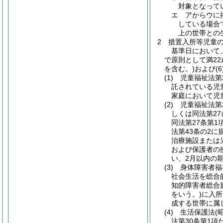
対象となって
エ アからウに
している場合
上の世帯との
2 措置入所等児童
基準日において、
で原則として満2
を含む。)および
(1) 児童福祉法
託されている児
家庭において児
(2) 児童福祉法
しくは同法第2
同法第27条第
法第43条の2
治療施設または
および保護者の
い、2月以内の
(3) 身体障害者
社会生活を総合的
知的障害者総合
をいう。)に入
成する世帯に属
(4) 生活保護法
法第30条第1項