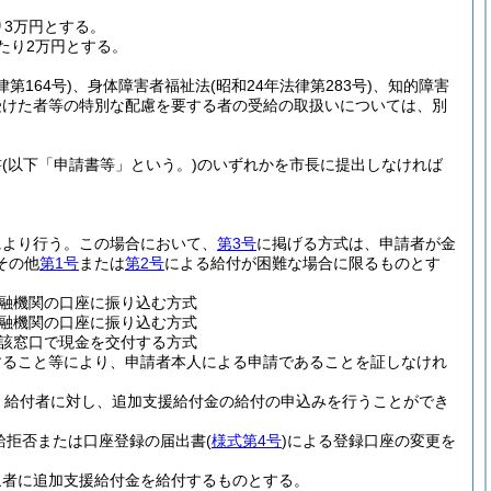
3万円とする。
たり2万円とする。
律第164号)
、身体障害者福祉法
(昭和24年法律第283号)
、知的障害
受けた者等の特別な配慮を要する者の受給の取扱いについては、別
書
(以下「申請書等」という。)
のいずれかを市長に提出しなければ
により行う。
この場合において、
第3号
に掲げる方式は、申請者が金
その他
第1号
または
第2号
による給付が困難な場合に限るものとす
融機関の口座に振り込む方式
融機関の口座に振り込む方式
該窓口で現金を交付する方式
すること等により、申請者本人による申請であることを証しなけれ
、給付者に対し、追加支援給付金の給付の申込みを行うことができ
給拒否または口座登録の届出書
(
様式第4号
)
による登録口座の変更を
象者に追加支援給付金を給付するものとする。