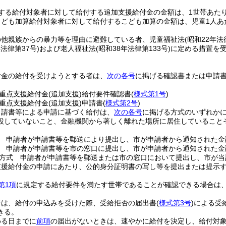
する給付対象者に対して給付する追加支援給付金の金額は、1世帯あたり
こども加算給付対象者に対して給付するこども加算の金額は、児童1人あ
の他親族からの暴力等を理由に避難している者、児童福祉法
(昭和22年法
年法律第37号)
および老人福祉法
(昭和38年法律第133号)
に定める措置を
。
付金の給付を受けようとする者は、
次の各号
に掲げる確認書または申請
重点支援給付金
(追加支援)
給付要件確認書
(
様式第1号
)
重点支援給付金
(追加支援)
申請書
(
様式第2号
)
申請書等による申請に基づく給付は、
次の各号
に掲げる方式のいずれか
設していないこと、金融機関から著しく離れた場所に居住していること
 申請者が申請書等を郵送により提出し、市が申請者から通知された金
 申請者が申請書等を市の窓口に提出し、市が申請者から通知された金
方式 申請者が申請書等を郵送または市の窓口において提出し、市が当
支援給付金の申請にあたり、公的身分証明書の写し等を提出または提示
第1項
に規定する給付要件を満たす世帯であることが確認できる場合は
者は、給付の申込みを受けた際、受給拒否の届出書
(
様式第3号
)
による受
きる。
める日までに
前項
の届出がないときは、速やかに給付を決定し、給付対