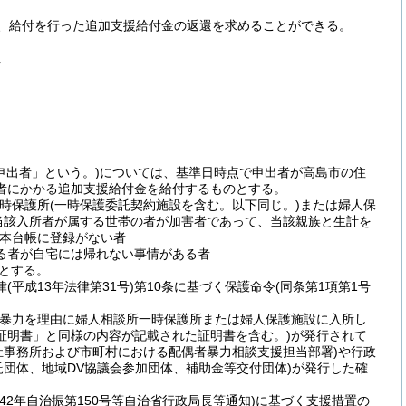
、給付を行った追加支援給付金の返還を求めることができる。
。
「申出者」という。)については、基準日時点で申出者が高島市の住
者にかかる追加支援給付金を給付するものとする。
時保護所(一時保護委託契約施設を含む。以下同じ。)または婦人保
当該入所者が属する世帯の者が加害者であって、当該親族と生計を
基本台帳に登録がない者
る者が自宅には帰れない事情がある者
のとする。
成13年法律第31号)第10条に基づく保護命令(同条第1項第1号
の暴力を理由に婦人相談所一時保護所または婦人保護施設に入所し
証明書」と同様の内容が記載された証明書を含む。)が発行されて
祉事務所および市町村における配偶者暴力相談支援担当部署)や行政
託団体、地域DV協議会参加団体、補助金等交付団体)が発行した確
2年自治振第150号等自治省行政局長等通知)に基づく支援措置の