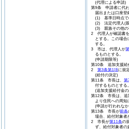
(代理による申請)
第9条
申請者に代
届出または口座登
(1)
基準日時点で
(2)
法定代理人
(
(3)
親族その他の
2
代理人が確認書
とする。
この場合
する。
3
市は、代理人が
第
るものとする。
(申請期限等)
第10条
追加支援給
2
第3条第1項
に規
(給付の決定)
第11条
市長は、
第
付するものとする
(追加支援給付金の
第12条
市長は、追
より住民への周知
(申請が行われなか
第13条
市長が
前条
場合、給付対象者
2
市長が
第11条
の
ず、給付対象者の