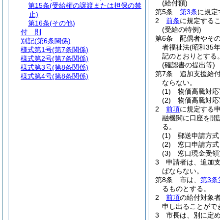
(給付額)
第15条
(受給権の譲渡または担保の禁
第5条
第3条
に規定
止)
2
前条
に規定する
第16条
(その他)
(受給の特例)
付 則
第6条
配偶者やそ
別記
(第6条関係)
者福祉法
(昭和35
様式第1号
(第7条関係)
記のとおりとする
様式第2号
(第7条関係)
(確認書の提出等)
様式第3号
(第8条関係)
第7条
追加支援給
様式第4号
(第8条関係)
ならない。
(1)
物価高騰対応
(2)
物価高騰対応
2
前項
に規定する
融機関に口座を開
る。
(1)
郵送申請方式
(2)
窓口申請方式
(3)
窓口現金受領
3
申請者は、追加
ばならない。
第8条
市は、
第3条
るものとする。
2
前項
の給付対象
申し出ることがで
3
市長は、別に定