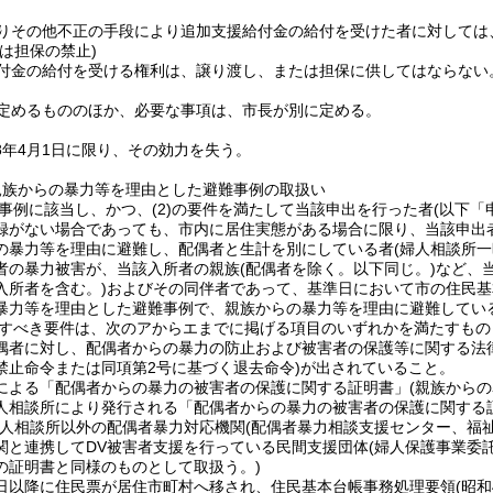
りその他不正の手段により追加支援給付金の給付を受けた者に対しては
は担保の禁止)
付金の給付を受ける権利は、譲り渡し、または担保に供してはならない
定めるもののほか、必要な事項は、市長が別に定める。
8年4月1日に限り、その効力を失う。
親族からの暴力等を理由とした避難事例の取扱い
る事例に該当し、かつ、(2)の要件を満たして当該申出を行った者(以下
録がない場合であっても、市内に居住実態がある場合に限り、当該申出
の暴力等を理由に避難し、配偶者と生計を別にしている者(婦人相談所一
者の暴力被害が、当該入所者の親族(配偶者を除く。以下同じ。)など、
入所者を含む。)およびその同伴者であって、基準日において市の住民
暴力等を理由とした避難事例で、親族からの暴力等を理由に避難してい
満たすべき要件は、次のアからエまでに掲げる項目のいずれかを満たすも
者に対し、配偶者からの暴力の防止および被害者の保護等に関する法律(平
禁止命令または同項第2号に基づく退去命令)が出されていること。
による「配偶者からの暴力の被害者の保護に関する証明書」(親族から
人相談所により発行される「配偶者からの暴力の被害者の保護に関する
婦人相談所以外の配偶者暴力対応機関(配偶者暴力相談支援センター、福
関と連携してDV被害者支援を行っている民間支援団体(婦人保護事業委
の証明書と同様のものとして取扱う。)
日以降に住民票が居住市町村へ移され、住民基本台帳事務処理要領(昭和4