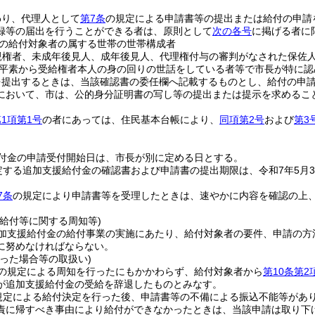
わり、代理人として
第7条
の規定による申請書等の提出または給付の申請
録等の届出を行うことができる者は、原則として
次の各号
に掲げる者に
の給付対象者の属する世帯の世帯構成者
親権者、未成年後見人、成年後見人、代理権付与の審判がなされた保佐
平素から受給権者本人の身の回りの世話をしている者等で市長が特に認
を提出するときは、当該確認書の委任欄へ記載するものとし、給付の申
において、市は、公的身分証明書の写し等の提出または提示を求めるこ
1項第1号
の者にあっては、住民基本台帳により、
同項第2号
および
第3
付金の申請受付開始日は、市長が別に定める日とする。
定する追加支援給付金の確認書および申請書の提出期限は、令和7年5月3
7条
の規定により申請書等を受理したときは、速やかに内容を確認の上
。
給付等に関する周知等)
加支援給付金の給付事業の実施にあたり、給付対象者の要件、申請の方
に努めなければならない。
った場合等の取扱い)
の規定による周知を行ったにもかかわらず、給付対象者から
第10条第2
が追加支援給付金の受給を辞退したものとみなす。
規定による給付決定を行った後、申請書等の不備による振込不能等があ
責に帰すべき事由により給付ができなかったときは、当該申請は取り下