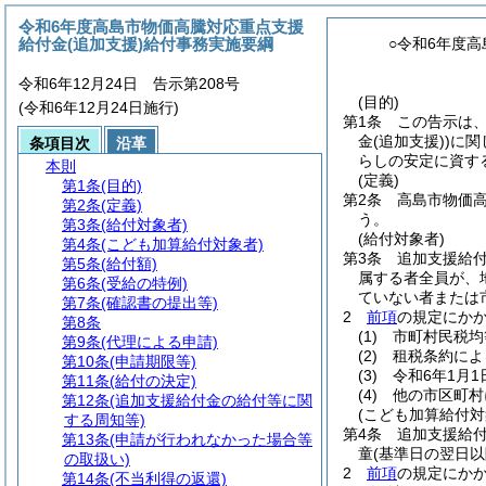
令和6年度高島市物価高騰対応重点支援
給付金(追加支援)給付事務実施要綱
○令和6年度
令和6年12月24日 告示第208号
(目的)
(令和6年12月24日施行)
第1条
この告示は
金
(追加支援)
)
に関
条項目次
沿革
らしの安定に資す
本則
(定義)
第1条
(目的)
第2条
高島市物価
第2条
(定義)
う。
第3条
(給付対象者)
(給付対象者)
第4条
(こども加算給付対象者)
第3条
追加支援給付
第5条
(給付額)
属する者全員が、
第6条
(受給の特例)
ていない者または
第7条
(確認書の提出等)
2
前項
の規定にか
第8条
(1)
市町村民税均
第9条
(代理による申請)
(2)
租税条約によ
第10条
(申請期限等)
(3)
令和6年1月
第11条
(給付の決定)
(4)
他の市区町村
第12条
(追加支援給付金の給付等に関
(こども加算給付対
する周知等)
第4条
追加支援給
第13条
(申請が行われなかった場合等
童
(基準日の翌日以
の取扱い)
2
前項
の規定にか
第14条
(不当利得の返還)