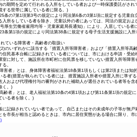
以内の期間を定めて行われる入所をしている者および一時保護委託がされて
成する世帯に属している者に限る。)
第25条の7第1項第3号の規定により同法第6条の3第1項に規定する児童
る入所をしている者を除き、児童以外の者にあっては、同法の規定および「
10号厚生労働省雇用均等・児童家庭局長通知)」により、入居している者
第23条第1項の規定により同法第38条に規定する母子生活支援施設に入
られている障害者・高齢者の取扱い
たは(2)のいずれかに該当する「措置入所等障害者」および「措置入所等高
の住民基本台帳に記録されている者については、市における申請・受給
課室に対して、施設所在市町村に住民票を移していない措置入所等障害
する。
等障害者」とは、身体障害者福祉法第18条第1項もしくは第2項または知的
いる者(措置が執られている者には、措置施設入所者や措置入所に準ずる
佐人および代理権付与の審判がされた補助人が選任されている者等を含む
除く。)
等高齢者」とは、老人福祉法第10条の4第1項および第11条第1項の規
ている者を除く。)
い
帳に記録されていない者であって、自己またはその未成年の子等が無戸
とを市長が相当と認めるときは、市内に居住実態がある場合に限り、市
)