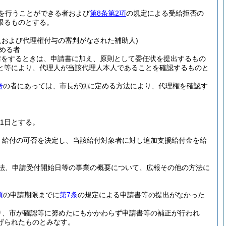
を行うことができる者および
第8条第2項
の規定による受給拒否の
限るものとする。
人および代理権付与の審判がなされた補助人)
める者
請をするときは、申請書に加え、原則として委任状を提出するもの
と等により、代理人が当該代理人本人であることを確認するものと
号
の者にあっては、市長が別に定める方法により、代理権を確認す
1日とする。
、給付の可否を決定し、当該給付対象者に対し追加支援給付金を給
法、申請受付開始日等の事業の概要について、広報その他の方法に
項
の申請期限までに
第7条
の規定による申請書等の提出がなかった
り、市が確認等に努めたにもかかわらず申請書等の補正が行われ
げられたものとみなす。