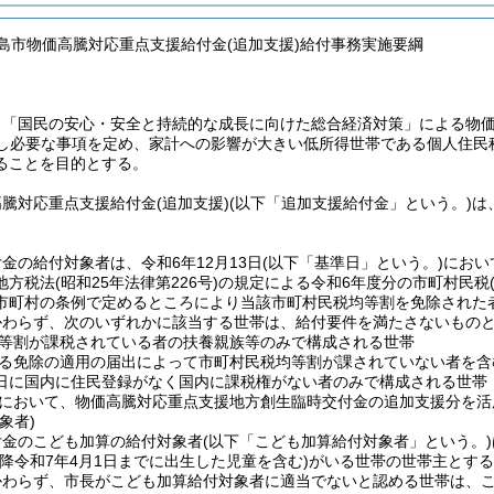
高島市物価高騰対応重点支援給付金(追加支援)給付事務実施要綱
、「国民の安心・安全と持続的な成長に向けた総合経済対策」による物
し必要な事項を定め、家計への影響が大きい低所得世帯である個人住民
ることを目的とする。
高騰対応重点支援給付金
(追加支援)
(以下「追加支援給付金」という。)
は
金の給付対象者は、令和6年12月13日
(以下「基準日」という。)
におい
地方税法
(昭和25年法律第226号)
の規定による令和6年度分の市町村民税
市町村の条例で定めるところにより当該市町村民税均等割を免除された
かわらず、次のいずれかに該当する世帯は、給付要件を満たさないもの
等割が課税されている者の扶養親族等のみで構成される世帯
る免除の適用の届出によって市町村民税均等割が課されていない者を含
1日に国内に住民登録がなく国内に課税権がない者のみで構成される世帯
において、物価高騰対応重点支援地方創生臨時交付金の追加支援分を活
象者)
付金のこども加算の給付対象者
(以下「こども加算給付対象者」という。)
降令和7年4月1日までに出生した児童を含む)
がいる世帯の世帯主とする
かわらず、市長がこども加算給付対象者に適当でないと認める世帯は、