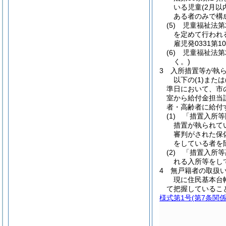
いる児童(2月
ある者のみで構
(5) 児童福祉法
を定めて行われ
雇児発0331第
(6) 児童福祉法
く。)
3 入所措置等が執
以下の(1)ま
準日において、市
室から給付金担当
者・高齢者に給付
(1) 「措置入所
措置が執られて
審判がされた保
をしている者を
(2) 「措置入所
れる入所等をし
4 無戸籍者の取扱
現に住民基本台
て把握しているこ
様式第1号
(第7条関係