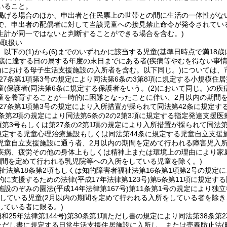
いること。
掲げる場合のほか、申出者と住民票上の世帯との間に生活の一体性がな
で、申出者の配偶者に対して当該児童への接見禁止命令が発令されてい
生計が同一ではないと判断することができる場合を含む。)
の取扱い
以下の(1)から(6)までのいずれかに該当する児童(基準日時点で満1
2歳に達する日の属する年度の末日までにある者(疾病等やむを得ない事
(6)における母子生活支援施設の入所者を含む。以下同じ。)については
第27条第1項第3号の規定により同法第6条の3第8項に規定する小規模
童(保護者(同法第6条に規定する保護者をいう。(2)において同じ。)
童を養育することが一時的に困難となったことに伴い、2月以内の期間を
第27条第1項第3号の規定により入所措置が採られて同法第42条に規定
7条第2項の規定により同法第6条の2の2第3項に規定する指定発達支援
1項第3号もしくは第27条の2第1項の規定により入所措置が採られて同法
に規定する児童心理治療施設もしくは同法第44条に規定する児童自立支援
児童自立支援施設に通う者、2月以内の期間を定めて行われる障害児入
疾病、疲労その他の身体上もしくは精神上または環境上の理由により家
期間を定めて行われる乳児院等への入所をしている児童を除く。)
福祉法第18条第2項もしくは知的障害者福祉法第16条第1項第2号の規
に支援するための法律(平成17年法律第123号)第5条第11項に規定
施設のぞみの園法(平成14年法律第167号)第11条第1号の規定により
所している児童(2月以内の期間を定めて行われる入所をしている者を除き
している者に限る。)
(昭和25年法律第144号)第30条第1項ただし書の規定により同法第38
ただし書に規定する日常生活支援住居施設に入所し、または売春防止法(昭