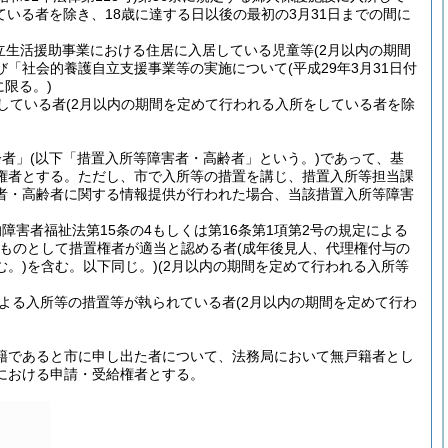
いる者を除き、18歳に達する日以後の最初の3月31日までの間に
自立生活援助事業における住居に入居している児童等(2月以内の期間
社会的養護自立支援事業等の実施について(平成29年3月31日付
に限る。)
所している者(2月以内の期間を定めて行われる入所をしている者を除
齢者」(以下「措置入所等障害者・高齢者」という。)であって、基
権者とする。ただし、市で入所等の措置を講じ、措置入所等担当課
者・高齢者に関する情報提供が行われた場合、当該措置入所等障害
障害者福祉法第15条の4もしくは第16条第1項第2号の規定による
ものとして措置権者が適当と認める者(成年後見人、代理権付与の
。)を含む。以下同じ。)(2月以内の期間を定めて行われる入所等
定による入所等の措置等が執られている者(2月以内の期間を定めて行わ
籍であると市に申し出た者について、法務局において無戸籍者とし
における申請・受給権者とする。