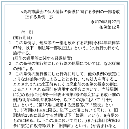
○高島市議会の個人情報の保護に関する条例の一部を改
正する条例 抄
令和7年3月27日
条例第12号
付
則
(施行期日)
1
この条例は、刑法等の一部を改正する法律
(令和4年法律第
67号。以下「刑法等一部改正法」という。)
の施行の日から
施行する。
(罰則の適用等に関する経過措置)
2
この条例の施行前にした行為の処罰については、なお従前
の例による。
3
この条例の施行後にした行為に対して、他の条例の規定に
よりなお従前の例によることとされ、なお効力を有するこ
ととされまたは改正前もしくは廃止前の条例の規定の例に
よることとされる罰則を適用する場合において、当該罰則
に定める刑に刑法等一部改正法第2条の規定による改正前の
刑法
(明治40年法律第45号。以下この項において「旧刑
法」という。)
第12条に規定する懲役
(以下「懲役」とい
う。)
(有期のものに限る。以下この項において同じ。)
、旧
刑法第13条に規定する禁錮
(以下「禁錮」という。)
(有期の
ものに限る。以下この項において同じ。)
または旧刑法第16
条に規定する拘留
(以下「旧拘留」という。)
が含まれると