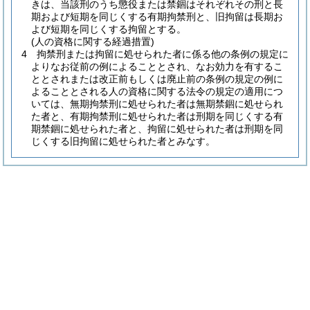
きは、当該刑のうち懲役または禁錮はそれぞれその刑と長
期および短期を同じくする有期拘禁刑と、旧拘留は長期お
よび短期を同じくする拘留とする。
(人の資格に関する経過措置)
4
拘禁刑または拘留に処せられた者に係る他の条例の規定に
よりなお従前の例によることとされ、なお効力を有するこ
ととされまたは改正前もしくは廃止前の条例の規定の例に
よることとされる人の資格に関する法令の規定の適用につ
いては、無期拘禁刑に処せられた者は無期禁錮に処せられ
た者と、有期拘禁刑に処せられた者は刑期を同じくする有
期禁錮に処せられた者と、拘留に処せられた者は刑期を同
じくする旧拘留に処せられた者とみなす。