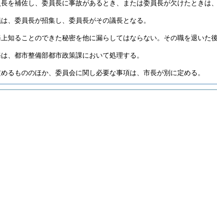
員長を補佐し、委員長に事故があるとき、または委員長が欠けたときは
議は、委員長が招集し、委員長がその議長となる。
務上知ることのできた秘密を他に漏らしてはならない。
その職を退いた
務は、都市整備部都市政策課において処理する。
定めるもののほか、委員会に関し必要な事項は、市長が別に定める。