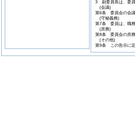
3
副委員長は、委
(会議)
第6条
委員会の会
(守秘義務)
第7条
委員は、職
(庶務)
第8条
委員会の庶
(その他)
第9条
この告示に