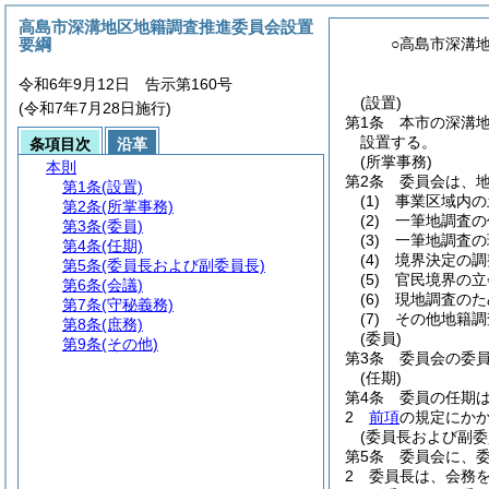
高島市深溝地区地籍調査推進委員会設置
要綱
○高島市深溝
令和6年9月12日 告示第160号
(設置)
(令和7年7月28日施行)
第1条
本市の深溝
設置する。
条項目次
沿革
(所掌事務)
本則
第2条
委員会は、
第1条
(設置)
(1)
事業区域内の
第2条
(所掌事務)
(2)
一筆地調査の
第3条
(委員)
(3)
一筆地調査の
第4条
(任期)
(4)
境界決定の調
第5条
(委員長および副委員長)
(5)
官民境界の立
第6条
(会議)
(6)
現地調査のた
第7条
(守秘義務)
(7)
その他地籍調
第8条
(庶務)
(委員)
第9条
(その他)
第3条
委員会の委
(任期)
第4条
委員の任期
2
前項
の規定にか
(委員長および副委
第5条
委員会に、
2
委員長は、会務