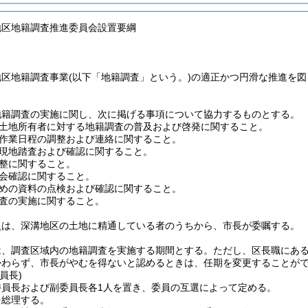
地区地籍調査推進委員会設置要綱
地区地籍調査事業
(以下「地籍調査」という。)
の適正かつ円滑な推進を図
地籍調査の実施に関し、次に掲げる事項について協力するものとする。
土地所有者に対する地籍調査の普及および啓発に関すること。
作業日程の調整および連絡に関すること。
現地踏査および確認に関すること。
整に関すること。
会確認に関すること。
めの資料の点検および確認に関すること。
査の実施に関すること。
員は、深溝地区の土地に精通している者のうちから、市長が委嘱する。
は、調査区域内の地籍調査を実施する期間とする。
ただし、区長職にあ
かわらず、市長がやむを得ないと認めるときは、任期を変更することが
員長)
委員長および副委員長各1人を置き、委員の互選によって定める。
を総理する。