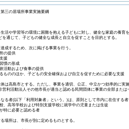
も第三の居場所事業実施要綱
、生活や学習等の環境に困難を抱える子どもに対し、健全な家庭の養育
どを通じて、子どもの健全な成長と自立を促すことを目的とする。
を達成するため、次に掲げる事業を行う。
所の提供
支援
習慣の形成
験活動および食事の提供
るもののほか、子どもの安全確保および自立を促すために必要な支援
主体は高島市とする。
ただし、事業を適切、公正、中立かつ効率的に実
非営利活動法人その他市長が適当と認める民間団体に事業の全部または
となる者
(以下「利用対象者」という。)
は、原則として市内に在住する者
校、高等学校および特別支援学校に就学中の児童または生徒
が特に必要と認める者
する場所は、市長が別に定めるものとする。