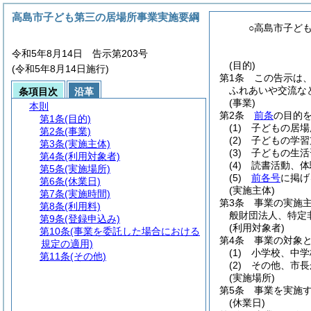
高島市子ども第三の居場所事業実施要綱
○高島市子ど
令和5年8月14日 告示第203号
(目的)
(令和5年8月14日施行)
第1条
この告示は
ふれあいや交流な
条項目次
沿革
(事業)
本則
第2条
前条
の目的
第1条
(目的)
(1)
子どもの居場
第2条
(事業)
(2)
子どもの学習
第3条
(実施主体)
(3)
子どもの生活
第4条
(利用対象者)
(4)
読書活動、体
第5条
(実施場所)
(5)
前各号
に掲げ
第6条
(休業日)
(実施主体)
第7条
(実施時間)
第3条
事業の実施
第8条
(利用料)
般財団法人、特定
第9条
(登録申込み)
(利用対象者)
第10条
(事業を委託した場合における
第4条
事業の対象
規定の適用)
(1)
小学校、中学
第11条
(その他)
(2)
その他、市長
(実施場所)
第5条
事業を実施
(休業日)