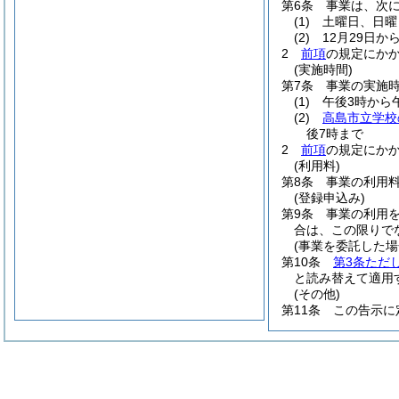
第6条
事業は、次
(1)
土曜日、日曜
(2)
12月29日か
2
前項
の規定にか
(実施時間)
第7条
事業の実施
(1)
午後3時から
(2)
高島市立学校
後7時まで
2
前項
の規定にか
(利用料)
第8条
事業の利用
(登録申込み)
第9条
事業の利用
合は、この限りで
(事業を委託した場
第10条
第3条ただ
と読み替えて適用
(その他)
第11条
この告示に