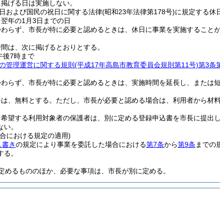
に掲げる日は実施しない。
日および国民の祝日に関する法律
(昭和23年法律第178号)
に規定する休
ら翌年の1月3日までの日
かわらず、市長が特に必要と認めるときは、休日に事業を実施すること
時間は、次に掲げるとおりとする。
午後7時まで
の管理運営に関する規則
(平成17年高島市教育委員会規則第11号)
第3条
かわらず、市長が特に必要と認めるときは、実施時間を延長し、または
料は、無料とする。
ただし、市長が必要と認める場合は、利用者から材
を希望する利用対象者の保護者は、別に定める登録申込書を市長に提出
ない。
合における規定の適用)
し書き
の規定により事業を委託した場合における
第7条
から
第9条
までの
する。
定めるもののほか、必要な事項は、市長が別に定める。