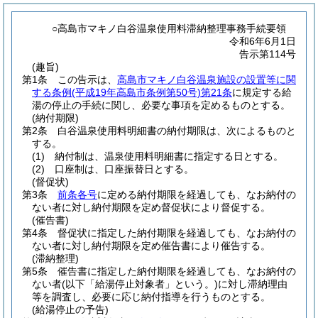
○高島市マキノ白谷温泉使用料滞納整理事務手続要領
令和6年6月1日
告示第114号
(趣旨)
第1条
この告示は、
高島市マキノ白谷温泉施設の設置等に関
する条例
(平成19年高島市条例第50号)
第21条
に規定する給
湯の停止の手続に関し、必要な事項を定めるものとする。
(納付期限)
第2条
白谷温泉使用料明細書の納付期限は、次によるものと
する。
(1)
納付制は、温泉使用料明細書に指定する日とする。
(2)
口座制は、口座振替日とする。
(督促状)
第3条
前条各号
に定める納付期限を経過しても、なお納付の
ない者に対し納付期限を定め督促状により督促する。
(催告書)
第4条
督促状に指定した納付期限を経過しても、なお納付の
ない者に対し納付期限を定め催告書により催告する。
(滞納整理)
第5条
催告書に指定した納付期限を経過しても、なお納付の
ない者
(以下「給湯停止対象者」という。)
に対し滞納理由
等を調査し、必要に応じ納付指導を行うものとする。
(給湯停止の予告)