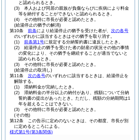
と認められるとき。
(3)
本人および同居の親族が負傷ならびに疾病により料金
等を納付することができないと認められるとき。
(4)
その他特に市長が必要と認めたとき。
(給湯停止の猶予の解消)
第10条
前条
により給湯停止の猶予を受けた者が、
次の各号
のいずれかに該当するときはその猶予を取り消す。
(1)
前条第1号
に規定する分納誓約書に違反したとき。
(2)
給湯停止の猶予を受けた者の財産の状況その他の事情
の変化により、その猶予を継続することが適当でないと
認められるとき。
(3)
その他特に市長が必要と認めたとき。
(給湯停止の取消し)
第11条
次の各号
のいずれかに該当するときは、給湯停止を
解除する。
(1)
滞納料金が完納したとき。
(2)
滞納料金の半分以上の納付があり、残額について分納
誓約書の提出があったとき。
ただし、残額の分納期間は1
年を超えることはできない。
(3)
その他特に市長が必要と認めたとき。
(その他)
第12条
この告示に定めのないときは、その都度、市長が別
に定めるところによる。
様式第1号
(第3条関係)