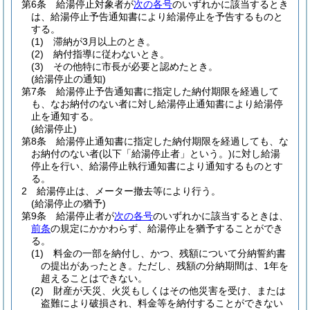
第6条
給湯停止対象者が
次の各号
のいずれかに該当するとき
は、給湯停止予告通知書により給湯停止を予告するものと
する。
(1)
滞納が3月以上のとき。
(2)
納付指導に従わないとき。
(3)
その他特に市長が必要と認めたとき。
(給湯停止の通知)
第7条
給湯停止予告通知書に指定した納付期限を経過して
も、なお納付のない者に対し給湯停止通知書により給湯停
止を通知する。
(給湯停止)
第8条
給湯停止通知書に指定した納付期限を経過しても、な
お納付のない者
(以下「給湯停止者」という。)
に対し給湯
停止を行い、給湯停止執行通知書により通知するものとす
る。
2
給湯停止は、メーター撤去等により行う。
(給湯停止の猶予)
第9条
給湯停止者が
次の各号
のいずれかに該当するときは、
前条
の規定にかかわらず、給湯停止を猶予することができ
る。
(1)
料金の一部を納付し、かつ、残額について分納誓約書
の提出があったとき。
ただし、残額の分納期間は、1年を
超えることはできない。
(2)
財産が天災、火災もしくはその他災害を受け、または
盗難により破損され、料金等を納付することができない