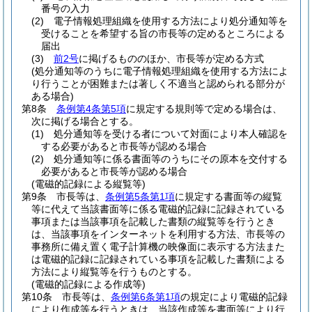
番号の入力
(2)
電子情報処理組織を使用する方法により処分通知等を
受けることを希望する旨の市長等の定めるところによる
届出
(3)
前2号
に掲げるもののほか、市長等が定める方式
(処分通知等のうちに電子情報処理組織を使用する方法によ
り行うことが困難または著しく不適当と認められる部分が
ある場合)
第8条
条例第4条第5項
に規定する規則等で定める場合は、
次に掲げる場合とする。
(1)
処分通知等を受ける者について対面により本人確認を
する必要があると市長等が認める場合
(2)
処分通知等に係る書面等のうちにその原本を交付する
必要があると市長等が認める場合
(電磁的記録による縦覧等)
第9条
市長等は、
条例第5条第1項
に規定する書面等の縦覧
等に代えて当該書面等に係る電磁的記録に記録されている
事項または当該事項を記載した書類の縦覧等を行うとき
は、当該事項をインターネットを利用する方法、市長等の
事務所に備え置く電子計算機の映像面に表示する方法また
は電磁的記録に記録されている事項を記載した書類による
方法により縦覧等を行うものとする。
(電磁的記録による作成等)
第10条
市長等は、
条例第6条第1項
の規定により電磁的記録
により作成等を行うときは、当該作成等を書面等により行