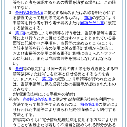
等をした者を確認するための措置を講ずる場合は、この限
りでない。
3
条例第3条第4項
に規定する氏名または名称を明らかにす
る措置であって規則等で定めるものは、
前項
の規定により
申請等を行う者が行う電子署名または
同項ただし書
に規定
する措置とする。
4
第1項
の規定により申請等を行う者は、当該申請等を書面
等により行うときに併せて提出すべきこととされている書
面等に記載すべき事項を、市長等の定めるところにより、
当該申請等を行う者の使用に係る電子計算機から送信し、
および市長等の使用に係る電子計算機に備えられたファイ
ルに記録し、または当該書面等を提出しなければならな
い。
5
条例
等の規定により同一内容の書面等を数通必要とする申
請等
(副本または写しを正本と併せ必要とするものを含
む。)
について、
第1項
の規定により申請等が行われたとき
は、当該申請等に係る必要な数の書面等が提出されたもの
とみなす。
(情報通信技術による手数料の納付)
第4条
条例第3条第5項
に規定する情報通信技術を利用する
方法であって規則等で定めるものは、
前条第1項
の規定によ
り行われた申請等により得られた納付情報により納付する
方法とする。
(申請等のうちに電子情報処理組織を使用する方法により行
うことが困難または著しく不適当と認められる部分がある