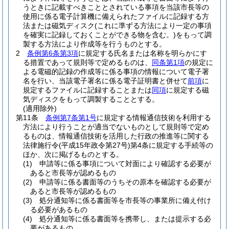
うときに記載すべきこととされている事項を当該市長等の
使用に係る電子計算機に備えられたファイルに記録する方
法または磁気ディスク
(これに準ずる方法により一定の事項
を確実に記録しておくことができる物を含む。)
をもって調
製する方法により作成等を行うものとする。
2
条例第6条第3項
に規定する氏名または名称を明らかにす
る措置であって規則等で定めるものは、
同条第1項
の規定に
よる電磁的記録の作成等に係る事項の情報について電子署
名を行い、当該電子署名に係る電子証明書と併せて
前項
に
規定するファイルに記録することまたは
同項
に規定する磁
気ディスクをもって調製することとする。
(適用除外)
第11条
条例第7条第1号
に規定する情報通信技術を利用する
方法により行うことが適当でないものとして規則等で定め
るものは、情報通信技術を活用した行政の推進等に関する
法律施行令
(平成15年政令第27号)
第4条に規定する手続等の
ほか、次に掲げるものとする。
(1)
申請等に係る事項について対面により確認する必要が
あると市長等が認めるもの
(2)
申請等に係る書面等のうちその原本を確認する必要が
あると市長等が認めるもの
(3)
処分通知等に係る書面等を市長等の事業所に備え付け
る必要があるもの
(4)
処分通知等に係る書面等を携帯し、または提示する必
要があるもの