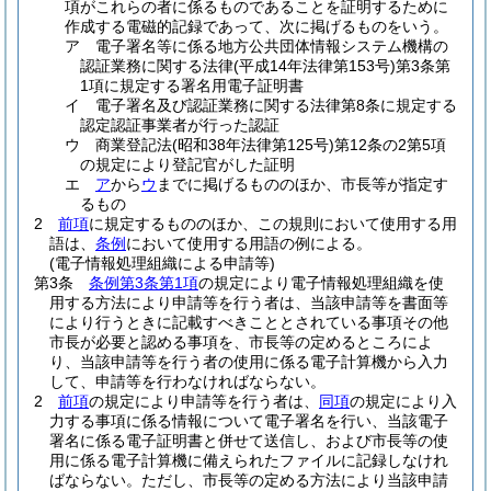
項がこれらの者に係るものであることを証明するために
作成する電磁的記録であって、次に掲げるものをいう。
ア
電子署名等に係る地方公共団体情報システム機構の
認証業務に関する法律
(平成14年法律第153号)
第3条第
1項に規定する署名用電子証明書
イ
電子署名及び認証業務に関する法律第8条に規定する
認定認証事業者が行った認証
ウ
商業登記法
(昭和38年法律第125号)
第12条の2第5項
の規定により登記官がした証明
エ
ア
から
ウ
までに掲げるもののほか、市長等が指定す
るもの
2
前項
に規定するもののほか、この規則において使用する用
語は、
条例
において使用する用語の例による。
(電子情報処理組織による申請等)
第3条
条例第3条第1項
の規定により電子情報処理組織を使
用する方法により申請等を行う者は、当該申請等を書面等
により行うときに記載すべきこととされている事項その他
市長が必要と認める事項を、市長等の定めるところによ
り、当該申請等を行う者の使用に係る電子計算機から入力
して、申請等を行わなければならない。
2
前項
の規定により申請等を行う者は、
同項
の規定により入
力する事項に係る情報について電子署名を行い、当該電子
署名に係る電子証明書と併せて送信し、および市長等の使
用に係る電子計算機に備えられたファイルに記録しなけれ
ばならない。
ただし、市長等の定める方法により当該申請