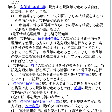
場合)
第5条
条例第3条第6項
に規定する規則等で定める場合は、
次に掲げる場合とする。
(1)
申請等をする者について対面により本人確認をするべ
き事情があると市長等が認める場合
(2)
申請等に係る書面等のうちにその原本を確認する必要
があると市長等が認める場合
(電子情報処理組織による処分通知等)
第6条
市長等は、
条例第4条第1項
の規定により電子情報処
理組織を使用する方法により処分通知等を行うときは、当
該処分通知等を書面等により行うときに記載すべきことと
されている事項を、市長等の定めるところにより、市長等
の使用に係る電子計算機に備えられたファイルに記録しな
ければならない。
2
市長等は、
前項
の規定により処分通知等を行う場合は、当
該処分通知等に係る事項に係る情報について電子署名を行
い、当該電子署名に係る電子証明書と併せて
前項
に規定す
るファイルに記録するものとする。
3
条例第4条第4項
に規定する氏名または名称を明らかにす
る措置であって規則等で定めるものは、
前項
の規定により
市長等が行う電子署名とする。
(処分通知等を受ける旨の表示の方式)
第7条
条例第4条第1項ただし書
に規定する規則等で定める
方式は、
次の各号
に掲げるいずれかの方式とする。
(1)
電子情報処理組織を使用して行う識別番号および暗証