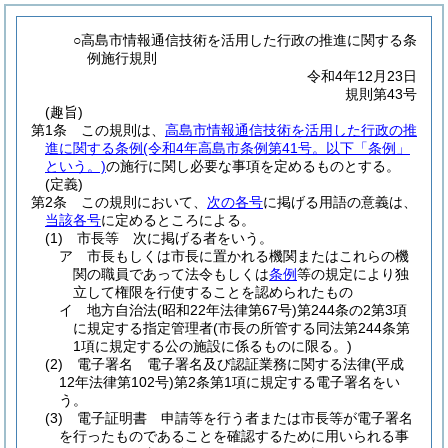
○高島市情報通信技術を活用した行政の推進に関する条
例施行規則
令和4年12月23日
規則第43号
(趣旨)
第1条
この規則は、
高島市情報通信技術を活用した行政の推
進に関する条例
(令和4年高島市条例第41号。以下「条例」
という。)
の施行に関し必要な事項を定めるものとする。
(定義)
第2条
この規則において、
次の各号
に掲げる用語の意義は、
当該各号
に定めるところによる。
(1)
市長等 次に掲げる者をいう。
ア
市長もしくは市長に置かれる機関またはこれらの機
関の職員であって法令もしくは
条例
等の規定により独
立して権限を行使することを認められたもの
イ
地方自治法
(昭和22年法律第67号)
第244条の2第3項
に規定する指定管理者
(市長の所管する同法第244条第
1項に規定する公の施設に係るものに限る。)
(2)
電子署名 電子署名及び認証業務に関する法律
(平成
12年法律第102号)
第2条第1項に規定する電子署名をい
う。
(3)
電子証明書 申請等を行う者または市長等が電子署名
を行ったものであることを確認するために用いられる事