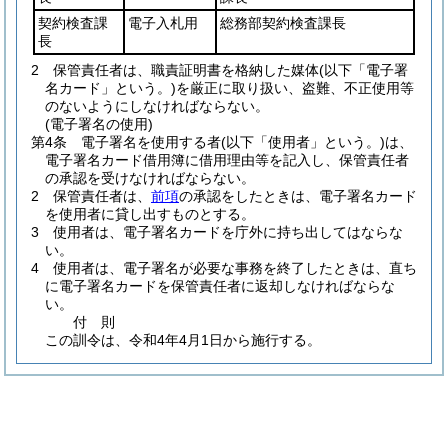
契約検査課
電子入札用
総務部契約検査課長
長
2
保管責任者は、職責証明書を格納した媒体
(以下「電子署
名カード」という。)
を厳正に取り扱い、盗難、不正使用等
のないようにしなければならない。
(電子署名の使用)
第4条
電子署名を使用する者
(以下「使用者」という。)
は、
電子署名カード借用簿に借用理由等を記入し、保管責任者
の承認を受けなければならない。
2
保管責任者は、
前項
の承認をしたときは、電子署名カード
を使用者に貸し出すものとする。
3
使用者は、電子署名カードを庁外に持ち出してはならな
い。
4
使用者は、電子署名が必要な事務を終了したときは、直ち
に電子署名カードを保管責任者に返却しなければならな
い。
付
則
この訓令は、令和4年4月1日から施行する。