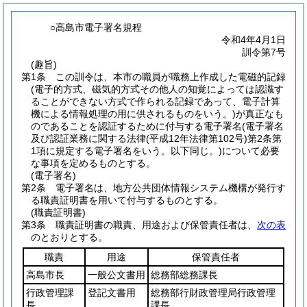
○高島市電子署名規程
令和4年4月1日
訓令第7号
(趣旨)
第1条
この訓令は、本市の職員が職務上作成した電磁的記録
(電子的方式、磁気的方式その他人の知覚によっては認識す
ることができない方式で作られる記録であって、電子計算
機による情報処理の用に供されるものをいう。)
が真正なも
のであることを認証するために付与する電子署名
(電子署名
及び認証業務に関する法律
(平成12年法律第102号)
第2条第
1項に規定する電子署名をいう。以下同じ。)
について必要
な事項を定めるものとする。
(電子署名)
第2条
電子署名は、地方公共団体情報システム機構が発行す
る職責証明書を用いて付与するものとする。
(職責証明書)
第3条
職責証明書の職責、用途および保管責任者は、
次の表
のとおりとする。
職責
用途
保管責任者
高島市長
一般公文書用
総務部総務課長
行政管理課
登記文書用
総務部行財政管理局行政管理
長
課長