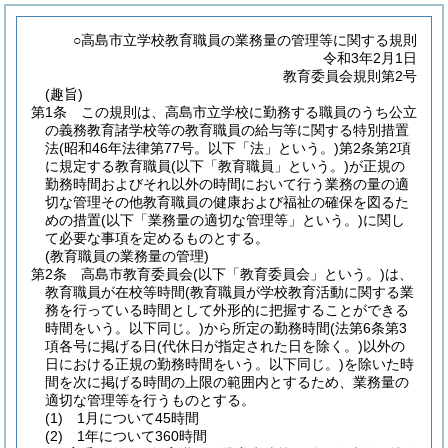
○高島市立学校教育職員の業務量の管理等に関する規則
令和3年2月1日
教育委員会規則第2号
(趣旨)
第1条
この規則は、高島市立学校に勤務する職員のうち公立
の義務教育諸学校等の教育職員の給与等に関する特別措置
法
(昭和46年法律第77号。以下「法」という。)
第2条第2項
に規定する教育職員
(以下「教育職員」という。)
が正規の
勤務時間およびそれ以外の時間において行う業務の量の適
切な管理その他教育職員の健康および福祉の確保を図るた
めの措置
(以下「業務量の適切な管理等」という。)
に関し
て必要な事項を定めるものとする。
(教育職員の業務量の管理)
第2条
高島市教育委員会
(以下「教育委員会」という。)
は、
教育職員が在校等時間
(教育職員が学校教育活動に関する業
務を行っている時間として外形的に把握することができる
時間をいう。以下同じ。)
から所定の勤務時間
(法第6条第3
項各号に掲げる日
(代休日が指定された日を除く。)
以外の
日における正規の勤務時間をいう。以下同じ。)
を除いた時
間を次に掲げる時間の上限の範囲内とするため、業務量の
適切な管理等を行うものとする。
(1)
1月について45時間
(2)
1年について360時間