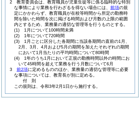
2
教育委員会は、教育職員が児童生徒等に係る臨時的な特別
な事情により業務を行わざるを得ない場合には、
前項
の規
定にかかわらず、教育職員が在校等時間から所定の勤務時
間を除いた時間を次に掲げる時間および月数の上限の範囲
内とするため、業務量の適切な管理等を行うものとする。
(1)
1月について100時間未満
(2)
1年について720時間
(3)
1月ごとに区分した各期間に当該各期間の直前の1月、
2月、3月、4月および5月の期間を加えたそれぞれの期間
において1月当たりの平均時間について80時間
(4)
1年のうち1月において正規の勤務時間以外の時間にお
いて45時間を超えて業務を行う月数について6月
3
前2項
に定めるもののほか、業務量の適切な管理等に必要
な事項については、教育長が別に定める。
付
則
この規則は、令和3年2月1日から施行する。