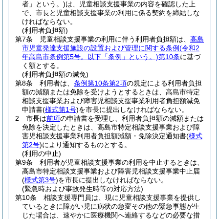
者」という。)
は、児童相談支援事業の内容を確認した上
で、市長と児童相談支援事業の利用に係る契約を締結しな
ければならない。
(利用者負担額)
第7条
児童相談支援事業の利用に伴う利用者負担額は、
高島
市児童発達支援施設の設置および管理に関する条例
(令和2
年高島市条例第5号。以下「条例」という。)
第10条
に基づ
く額とする。
(利用者負担額の減免)
第8条
利用者は、
条例第10条第2項
の規定による利用者負担
額の減額または免除を受けようとするときは、高島市特定
相談支援事業および障害児相談支援事業利用者負担額減免
申請書
(
様式第1号
)
を市長に提出しなければならない。
2
市長は
前項
の申請書を受理し、利用者負担額の減額または
免除を決定したときは、高島市特定相談支援事業および障
害児相談支援事業利用者負担額減額・免除決定通知書
(
様式
第2号
)
により通知するものとする。
(利用の中止)
第9条
利用者が児童相談支援事業の利用を中止するときは、
高島市特定相談支援事業および障害児相談支援事業中止届
(
様式第3号
)
を市長に提出しなければならない。
(緊急時および事故発生時等の対応方法)
第10条
相談支援専門員は、現に児童相談支援事業を提供し
ているときに障がい児に病状の急変その他の緊急事態が生
じた場合は、速やかに医療機関へ連絡するなどの必要な措