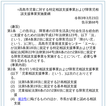
○高島市児童に対する特定相談支援事業および障害児相
談支援事業実施要綱
令和3年3月23日
告示第68号
(趣旨)
第1条
この告示は、障害者の日常生活及び社会生活を総合的
に支援するための法律
(平成17年法律第123号。以下「法」
という。)
第4条第2項に規定する障害児
(以下「障がい児」
という。)
に対し、高島市児童発達支援センター「エール」
が法第5条第18項に規定する特定相談支援事業および児童
福祉法
(昭和22年法律第164号)
第6条の2の2第6項に規定す
る障害児相談支援事業を実施することについて、必要な事
項を定めるものとする。
(事業内容)
第2条
市が行う特定相談支援事業および障害児相談支援事業
(以下「児童相談支援事業」という。)
は次のとおりとす
る。
(1)
法第5条第18項に規定する計画相談支援
(2)
法第5条第19項に規定する基本相談支援
(3)
児童福祉法第6条の2の2第6項に規定する障害児相談支
援
(4)
前3号
に掲げるもののほか、市長が必要と認める相談
支援