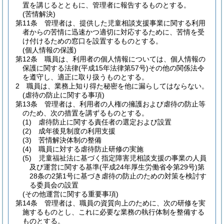
置を講じるとともに、管理者に報告するものとする。
(苦情解決)
第11条
管理者は、提供した児童相談支援事業に関する利用
者からの苦情に迅速かつ適切に対応するために、苦情を受
け付けるための窓口を設置するものとする。
(個人情報の保護)
第12条
職員は、利用者の個人情報については、個人情報の
保護に関する法律
(平成15年法律第57号)
その他の関係法令
を遵守し、適正に取り扱うものとする。
2
職員は、業務上知り得た秘密を他に漏らしてはならない。
(虐待の防止に関する事項)
第13条
管理者は、利用者の人権の擁護および虐待の防止等
のため、次の措置を講ずるものとする。
(1)
虐待防止に関する責任者の選定および設置
(2)
成年後見制度の利用支援
(3)
苦情解決体制の整備
(4)
職員に対する虐待防止研修の実施
(5)
児童福祉法に基づく指定障害児相談支援の事業の人員
及び運営に関する基準
(平成24年厚生労働省令第29号)
第
28条の2第1号に基づき虐待の防止のための対策を検討す
る委員会の設置
(その他運営に関する重要事項)
第14条
管理者は、職員の資質向上のために、次の研修を実
施するものとし、これに必要な業務の執行体制を整備する
ものとする。