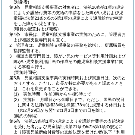
(対象者)
第3条
児童相談支援事業の対象者は、法第20条第1項の規定
により介護給付費等の支給の申請をした障がい児および児
童福祉法第21条の5の6第1項の規定により通所給付の申請
をした障がい児とする。
(職員の配置および職務)
第4条
市長は、児童相談支援事業の実施のために、管理者お
よび相談支援専門員を置く。
2
管理者は、児童相談支援事業の事務を総括し、所属職員を
指揮監督する。
3
相談支援専門員は、障がい児のサービス等利用計画および
障がい児支援利用計画の作成その他児童相談支援事業に関
する事務を行う。
(実施時間等)
第5条
児童相談支援事業の実施時間および実施日は、次のと
おりとする。
ただし、市長が特に必要があると認めるとき
は、これを変更することができる。
(1)
実施時間 午前9時から午後5時まで
(2)
実施日 月曜日から金曜日まで。
ただし、国民の祝日
に関する法律
(昭和23年法律第178号)
に規定する休日およ
び12月29日から翌年の1月3日までの日を除く。
(契約の締結)
第6条
法第19条第1項の規定により介護給付費等の支給決定
を受けた者および児童福祉法第21条の5の5第1項の規定に
より障害児通所給付費等の支給決定を受けた者
(以下「利用