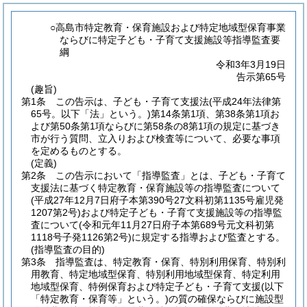
○高島市特定教育・保育施設および特定地域型保育事業
ならびに特定子ども・子育て支援施設等指導監査要
綱
令和3年3月19日
告示第65号
(趣旨)
第1条
この告示は、子ども・子育て支援法
(平成24年法律第
65号。以下「法」という。)
第14条第1項、第38条第1項お
よび第50条第1項ならびに第58条の8第1項の規定に基づき
市が行う質問、立入りおよび検査等について、必要な事項
を定めるものとする。
(定義)
第2条
この告示において「指導監査」とは、子ども・子育て
支援法に基づく特定教育・保育施設等の指導監査について
(平成27年12月7日府子本第390号27文科初第1135号雇児発
1207第2号)
および特定子ども・子育て支援施設等の指導監
査について
(令和元年11月27日府子本第689号元文科初第
1118号子発1126第2号)
に規定する指導および監査とする。
(指導監査の目的)
第3条
指導監査は、特定教育・保育、特別利用保育、特別利
用教育、特定地域型保育、特別利用地域型保育、特定利用
地域型保育、特例保育および特定子ども・子育て支援
(以下
「特定教育・保育等」という。)
の質の確保ならびに施設型