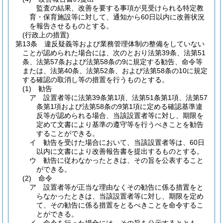
監査の結果、改善を要する事項が見受けられる特定教
育・保育施設等に対して、通知から60日以内に改善状況
を報告させるものとする。
(行政上の措置)
第13条
違反疑義等および業務管理体制の整備をしていない
ことが認められた場合には、次のとおり法第39条、法第51
条、法第57条および法第58条の9に規定する勧告、命令等
または、法第40条、法第52条、および法第58条の10に規定
する確認の取消し等の措置を行うものとする。
(1)
勧告
ア
設置者等に法第39条第1項、法第51条第1項、法第57
条第1項および法第58条の9第1項に定める確認基準違
反等が認められる場合、当該設置者等に対し、期限を
定めて文書により基準の遵守等を行うべきことを勧告
することができる。
イ
勧告を受けた場合において、当該設置者等は、60日
以内に文書により改善報告書を提出するものとする。
ウ
勧告に従わなかったときは、その旨を公表すること
ができる。
(2)
命令
ア
設置者等が正当な理由なくその勧告に係る措置をと
らなかったときは、当該設置者等に対し、期限を定め
て、その勧告に係る措置をとるべきことを命令するこ
とができる。