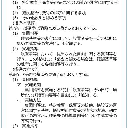
(1)
特定教育・保育等の提供および施設の運営に関する事
項
(2)
施設型給付費等の請求に関する事項
(3)
その他必要と認める事項
(指導の形態)
第7条
指導等の形態は次に掲げるとおりとする。
(1)
集団指導
確認基準等の遵守に関して、設置者等を一定の場所に
集めて講習等の方法により実施する。
(2)
実地指導
設置者等において、提出された書面に関する質問等を
行う。この結果により必要と認める場合は、確認基準等
の遵守に関する各種指導等を行う。
(指導の方法等)
第8条
指導方法は次に掲げるとおりとする。
(1)
集団指導
ア
実施通知
集団指導を実施する時は、設置者等にその日時、場
所および指導内容等を書面により通知する。
イ
実施方法
集団指導は、特定教育・保育等の提供、施設等の運
営に関する基準、施設型給付費等の請求の方法、制度
改正の内容および過去の指導事例等について講習等の
方式で行う。
(2)
実地指導