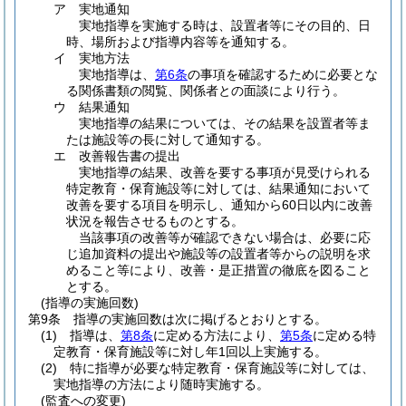
ア
実地通知
実地指導を実施する時は、設置者等にその目的、日
時、場所および指導内容等を通知する。
イ
実地方法
実地指導は、
第6条
の事項を確認するために必要とな
る関係書類の閲覧、関係者との面談により行う。
ウ
結果通知
実地指導の結果については、その結果を設置者等ま
たは施設等の長に対して通知する。
エ
改善報告書の提出
実地指導の結果、改善を要する事項が見受けられる
特定教育・保育施設等に対しては、結果通知において
改善を要する項目を明示し、通知から60日以内に改善
状況を報告させるものとする。
当該事項の改善等が確認できない場合は、必要に応
じ追加資料の提出や施設等の設置者等からの説明を求
めること等により、改善・是正措置の徹底を図ること
とする。
(指導の実施回数)
第9条
指導の実施回数は次に掲げるとおりとする。
(1)
指導は、
第8条
に定める方法により、
第5条
に定める特
定教育・保育施設等に対し年1回以上実施する。
(2)
特に指導が必要な特定教育・保育施設等に対しては、
実地指導の方法により随時実施する。
(監査への変更)