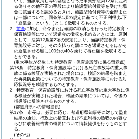
いて、当該取消し等の基礎となった事実が法第12条に定め
る偽りその他不正の手段により施設型給付費等を受けた場
合に該当すると認めるときは、施設型給付費等の全部また
は一部について、同条第1項の規定に基づく不正利得
(以下
「返還金」という。)
として徴収するものとする。
2
前条
に加え、命令または確認の取消しを行った特定教育・
保育施設等について返還金の徴収を求めるときには、原則
として、法第12条第2項の規定により、当該特定教育・保
育施設等に対し、その支払った額につき返還させるほかそ
の返還させる額に100分の40を乗じて得た額を徴収するこ
とができる。
(重大事故が発生した特定教育・保育施設等に係る留意点)
第16条
特定教育・保育施設等における死亡事故等の重大事
故に係る検証が実施された場合には、検証の結果を踏まえ
た再発防止策についての特定教育・保育施設等における対
応状況等を確認するものとする。
2
特定教育・保育施設等における死亡事故等の重大事故に係
る検証が実施された場合、検証の結果については、今後の
指導等に反映させるものとする。
(都道府県への情報提供)
第17条
市長は、必要に応じ、都道府県知事等に対して監査
結果の通知、行政上の措置および不正利得の徴収の内容な
らびに改善報告書の概要について情報提供を行うものとす
る。
(その他)