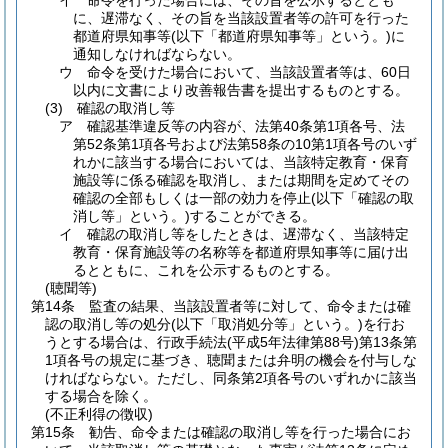
イ
命令を行った場合には、その旨を公示するととも
に、遅滞なく、その旨を当該設置者等の許可を行った
都道府県知事等
(以下「都道府県知事等」という。)
に
通知しなければならない。
ウ
命令を受けた場合において、当該設置者等は、60日
以内に文書により改善報告書を提出するものとする。
(3)
確認の取消し等
ア
確認基準違反等の内容が、法第40条第1項各号、法
第52条第1項各号および法第58条の10第1項各号のいず
れかに該当する場合においては、当該特定教育・保育
施設等に係る確認を取消し、または期間を定めてその
確認の全部もしくは一部の効力を停止
(以下「確認の取
消し等」という。)
することができる。
イ
確認の取消し等をしたときは、遅滞なく、当該特定
教育・保育施設等の名称等を都道府県知事等に届け出
るとともに、これを公示するものとする。
(聴聞等)
第14条
監査の結果、当該設置者等に対して、命令または確
認の取消し等の処分
(以下「取消処分等」という。)
を行お
うとする場合は、行政手続法
(平成5年法律第88号)
第13条第
1項各号の規定に基づき、聴聞または弁明の機会を付与しな
ければならない。
ただし、同条第2項各号のいずれかに該当
する場合を除く。
(不正利得の徴収)
第15条
勧告、命令または確認の取消し等を行った場合にお