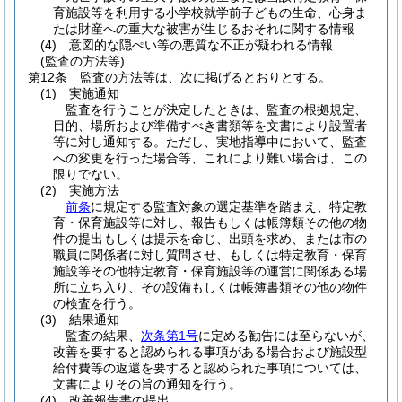
育施設等を利用する小学校就学前子どもの生命、心身ま
たは財産への重大な被害が生じるおそれに関する情報
(4)
意図的な隠ぺい等の悪質な不正が疑われる情報
(監査の方法等)
第12条
監査の方法等は、次に掲げるとおりとする。
(1)
実施通知
監査を行うことが決定したときは、監査の根拠規定、
目的、場所および準備すべき書類等を文書により設置者
等に対し通知する。ただし、実地指導中において、監査
への変更を行った場合等、これにより難い場合は、この
限りでない。
(2)
実施方法
前条
に規定する監査対象の選定基準を踏まえ、特定教
育・保育施設等に対し、報告もしくは帳簿類その他の物
件の提出もしくは提示を命じ、出頭を求め、または市の
職員に関係者に対し質問させ、もしくは特定教育・保育
施設等その他特定教育・保育施設等の運営に関係ある場
所に立ち入り、その設備もしくは帳簿書類その他の物件
の検査を行う。
(3)
結果通知
監査の結果、
次条第1号
に定める勧告には至らないが、
改善を要すると認められる事項がある場合および施設型
給付費等の返還を要すると認められた事項については、
文書によりその旨の通知を行う。
(4)
改善報告書の提出