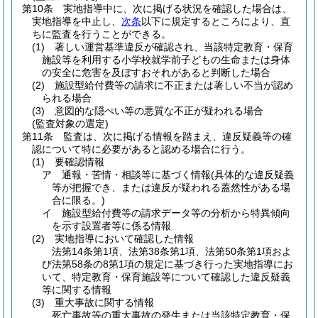
第10条
実地指導中に、次に掲げる状況を確認した場合は、
実地指導を中止し、
次条
以下に規定するところにより、直
ちに監査を行うことができる。
(1)
著しい運営基準違反が確認され、当該特定教育・保育
施設等を利用する小学校就学前子どもの生命または身体
の安全に危害を及ぼすおそれがあると判断した場合
(2)
施設型給付費等の請求に不正または著しい不当が認め
られる場合
(3)
意図的な隠ぺい等の悪質な不正が疑われる場合
(監査対象の選定)
第11条
監査は、次に掲げる情報を踏まえ、違反疑義等の確
認について特に必要があると認める場合に行う。
(1)
要確認情報
ア
通報・苦情・相談等に基づく情報
(具体的な違反疑義
等が把握でき、または違反が疑われる蓋然性がある場
合に限る。)
イ
施設型給付費等の請求データ等の分析から特異傾向
を示す設置者等に係る情報
(2)
実地指導において確認した情報
法第14条第1項、法第38条第1項、法第50条第1項およ
び法第58条の8第1項の規定に基づき行った実地指導にお
いて、特定教育・保育施設等について確認した違反疑義
等に関する情報
(3)
重大事故に関する情報
死亡事故等の重大事故の発生または当該特定教育・保