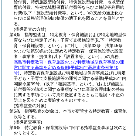
給付費、特例施設型給付費、特例施設型給付費、地域型保
育給付費、特例地域型保育給付費等ならびに施設等利用給
付費
(以下「施設型給付費等」という。)
の支給の適正化な
らびに業務管理体制の整備の適正化を図ることを目的とす
る。
(指導監査の方針)
第4条
指導監査は、特定教育・保育施設および特定地域型保
育ならびに特定子ども・子育て支援施設等
(以下「特定教
育・保育施設等」という。)
に対し、法第33条、法第45条
および法第58条の3に定める特定教育・保育施設等の設置
者・事業者・提供者
(以下「設置者等」という。)
の責務、
高島市特定教育・保育施設および特定地域型保育事業の運
営に関する基準を定める条例
(平成26年高島市条例第40
号)
、特定教育保育施設及び特定地域型保育事業並びに特定
子ども・子育て支援施設等の運営に関する基準(平成26年内
閣府令第39号。
(以下「確認基準」という。)
および施設型
給付費等の請求に関する事項ならびに業務管理体制の整備
に関する事項について周知徹底するとともに過誤・不正の
防止を図るために実施するものとする。
(指導監査の対象)
第5条
指導監査の対象は、本市が所管する特定教育・保育施
設等とする。
(指導監査事項)
第6条
特定教育・保育施設等に関する指導監査事項は次のと
おりとする。