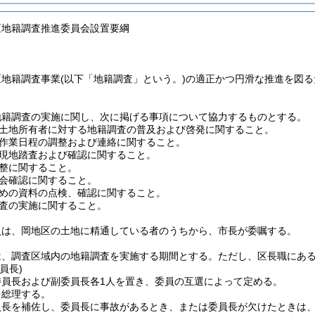
区地籍調査推進委員会設置要綱
区地籍調査事業
(以下「地籍調査」という。)
の適正かつ円滑な推進を図る
地籍調査の実施に関し、次に掲げる事項について協力するものとする。
土地所有者に対する地籍調査の普及および啓発に関すること。
作業日程の調整および連絡に関すること。
現地踏査および確認に関すること。
整に関すること。
会確認に関すること。
めの資料の点検、確認に関すること。
査の実施に関すること。
員は、岡地区の土地に精通している者のうちから、市長が委嘱する。
は、調査区域内の地籍調査を実施する期間とする。
ただし、区長職にあ
員長)
委員長および副委員長各1人を置き、委員の互選によって定める。
を総理する。
員長を補佐し、委員長に事故があるとき、または委員長が欠けたときは