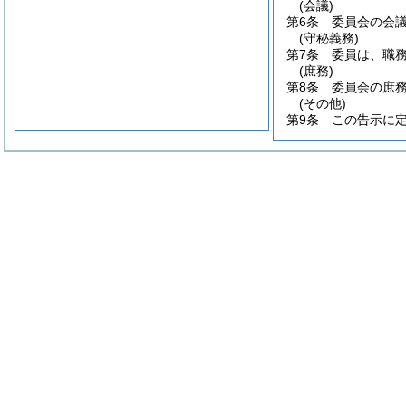
(会議)
第6条
委員会の会
(守秘義務)
第7条
委員は、職
(庶務)
第8条
委員会の庶
(その他)
第9条
この告示に