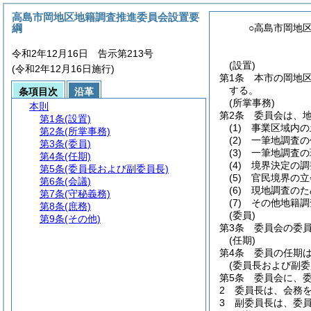
高島市岡地区地籍調査推進委員会設置要
綱
○高島市岡地
令和2年12月16日 告示第213号
(設置)
(令和2年12月16日施行)
第1条
本市の岡地
する。
条項目次
沿革
(所掌事務)
本則
第2条
委員会は、
第1条
(設置)
(1)
事業区域内の
第2条
(所掌事務)
(2)
一筆地調査の
第3条
(委員)
(3)
一筆地調査の
第4条
(任期)
(4)
境界決定の調
第5条
(委員長および副委員長)
(5)
官民境界の立
第6条
(会議)
(6)
現地調査のた
第7条
(守秘義務)
(7)
その他地籍調
第8条
(庶務)
(委員)
第9条
(その他)
第3条
委員会の委
(任期)
第4条
委員の任期
(委員長および副委
第5条
委員会に、
2
委員長は、会務
3
副委員長は、委