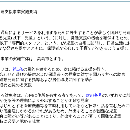
発達支援事業実施要綱
、通所によるサービスを利用するために外出することが著しく困難な発
る児童
(以下「児童」という。)
に対し、発達支援の機会を確保するため
(以下「専門的スタッフ」という。)
が児童の自宅に訪問し、日常生活に
かな発達を促すとともに、保護者が安心して子育てができるよう支援し
援事業の実施主体は、高島市とする。
ッフは、
第1条
の目的を達するため、次に掲げる支援を行う。
合わせた遊びの提供および保護者への児童に対する関わり方への助言
運動発達に関する指導および居住環境に関する助言
必要と認める支援
する対象者は、市内に住所を有する者であって、
次の各号
のいずれかに
がある等の理由により外出することが困難な児童
はじめとする医療機器等を常時利用しているなど日常生活を営むために
り感染症にかかるおそれがあるため、外出することが困難な児童
身に障がい等があることにより、外出することが著しく困難な児童
特に必要と認める児童