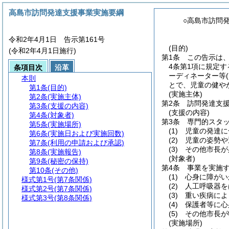
高島市訪問発達支援事業実施要綱
○高島市訪問
令和2年4月1日 告示第161号
(目的)
(令和2年4月1日施行)
第1条
この告示は
4条第1項に規定す
条項目次
沿革
ーディネーター等
本則
とで、児童の健や
第1条
(目的)
(実施主体)
第2条
(実施主体)
第2条
訪問発達支
第3条
(支援の内容)
(支援の内容)
第4条
(対象者)
第3条
専門的スタ
第5条
(実施場所)
(1)
児童の発達に
第6条
(実施日および実施回数)
(2)
児童の姿勢や
第7条
(利用の申請および承認)
(3)
その他市長が
第8条
(実施報告)
(対象者)
第9条
(秘密の保持)
第4条
事業を実施
第10条
(その他)
(1)
心身に障がい
様式第1号
(第7条関係)
(2)
人工呼吸器を
様式第2号
(第7条関係)
(3)
重い疾病によ
様式第3号
(第8条関係)
(4)
保護者等に心
(5)
その他市長が
(実施場所)