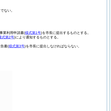
りでない。
事業利用申請書
(
様式第1号
)
を市長に提出するものとする。
様式第2号
)
により通知するものとする。
報告書
(
様式第3号
)
を市長に提出しなければならない。
。