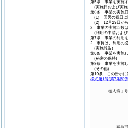
第5条
事業を実施
(実施日および実施
第6条
事業の実施
(1)
国民の祝日に
(2)
12月29日か
2
事業の実施回数は
(利用の申請および
第7条
事業の利用
2
市長は、利用の
(実施報告)
第8条
事業を実施
(秘密の保持)
第9条
事業を実施
(その他)
第10条
この告示に
様式第1号
(第7条関係