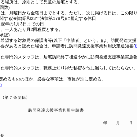
する場所は、原則として児童の居宅とする。
回数)
日は、月曜日から金曜日までとする。
ただし、次に掲げる日は、この限
関する法律
(昭和23年法律第178号)
に規定する休日
ら翌年の1月3日までの日
、一人あたり月2回程度とする。
承認)
を希望する対象児の保護者等
(以下「申請者」という。)
は、訪問発達支援
必要があると認めた場合は、申請者に訪問発達支援事業利用決定通知書
(
した専門的スタッフは、居宅訪問終了後速やかに訪問発達支援事業実施
した専門的スタッフは、職務上知り得た秘密を他に漏らしてはならない
定めるもののほか、必要な事項は、市長が別に定める。
)