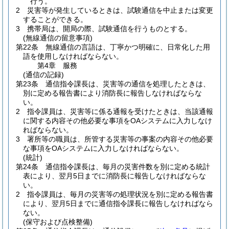
行う。
2
災害等が発生しているときは、試験通信を中止または変更
することができる。
3
携帯局は、開局の際、試験通信を行うものとする。
(無線通信の留意事項)
第22条
無線通信の言語は、丁寧かつ明確に、日常化した用
語を使用しなければならない。
第4章
服務
(通信の記録)
第23条
通信指令課長は、災害等の通信を処理したときは、
別に定める報告書により消防長に報告しなければならな
い。
2
指令課員は、災害等に係る通報を受けたときは、当該通報
に関する内容その他必要な事項をOAシステムに入力しなけ
ればならない。
3
署所等の職員は、所管する災害等の事案の内容その他必要
な事項をOAシステムに入力しなければならない。
(統計)
第24条
通信指令課長は、毎月の災害件数を別に定める統計
表により、翌月5日までに消防長に報告しなければならな
い。
2
指令課員は、毎月の災害等の処理状況を別に定める報告書
により、翌月5日までに通信指令課長に報告しなければなら
ない。
(保守および点検整備)