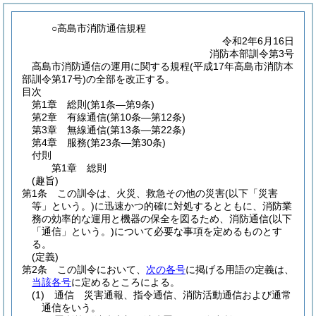
○高島市消防通信規程
令和2年6月16日
消防本部訓令第3号
高島市消防通信の運用に関する規程(平成17年高島市消防本
部訓令第17号)の全部を改正する。
目次
第1章
総則
(第1条―第9条)
第2章
有線通信
(第10条―第12条)
第3章
無線通信
(第13条―第22条)
第4章
服務
(第23条―第30条)
付則
第1章
総則
(趣旨)
第1条
この訓令は、火災、救急その他の災害
(以下「災害
等」という。)
に迅速かつ的確に対処するとともに、消防業
務の効率的な運用と機器の保全を図るため、消防通信
(以下
「通信」という。)
について必要な事項を定めるものとす
る。
(定義)
第2条
この訓令において、
次の各号
に掲げる用語の定義は、
当該各号
に定めるところによる。
(1)
通信 災害通報、指令通信、消防活動通信および通常
通信をいう。