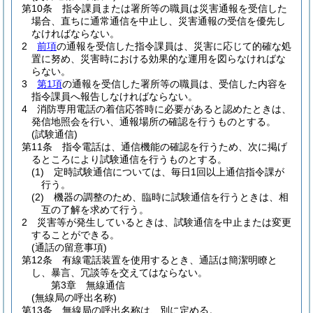
第10条
指令課員または署所等の職員は災害通報を受信した
場合、直ちに通常通信を中止し、災害通報の受信を優先し
なければならない。
2
前項
の通報を受信した指令課員は、災害に応じて的確な処
置に努め、災害時における効果的な運用を図らなければな
らない。
3
第1項
の通報を受信した署所等の職員は、受信した内容を
指令課員へ報告しなければならない。
4
消防専用電話の着信応答時に必要があると認めたときは、
発信地照会を行い、通報場所の確認を行うものとする。
(試験通信)
第11条
指令電話は、通信機能の確認を行うため、次に掲げ
るところにより試験通信を行うものとする。
(1)
定時試験通信については、毎日1回以上通信指令課が
行う。
(2)
機器の調整のため、臨時に試験通信を行うときは、相
互の了解を求めて行う。
2
災害等が発生しているときは、試験通信を中止または変更
することができる。
(通話の留意事項)
第12条
有線電話装置を使用するとき、通話は簡潔明瞭と
し、暴言、冗談等を交えてはならない。
第3章
無線通信
(無線局の呼出名称)
第13条
無線局の呼出名称は、別に定める。