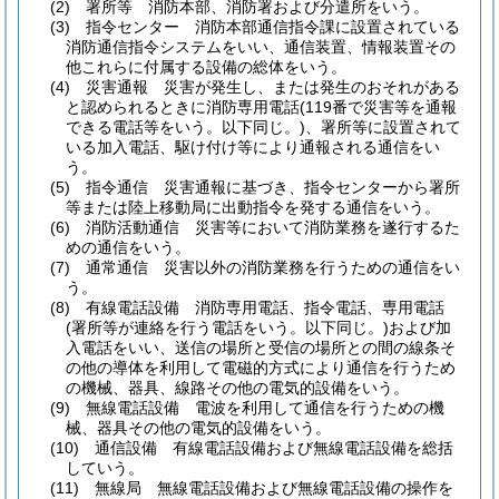
(2)
署所等 消防本部、消防署および分遣所をいう。
(3)
指令センター 消防本部通信指令課に設置されている
消防通信指令システムをいい、通信装置、情報装置その
他これらに付属する設備の総体をいう。
(4)
災害通報 災害が発生し、または発生のおそれがある
と認められるときに消防専用電話
(119番で災害等を通報
できる電話等をいう。以下同じ。)
、署所等に設置されて
いる加入電話、駆け付け等により通報される通信をい
う。
(5)
指令通信 災害通報に基づき、指令センターから署所
等または陸上移動局に出動指令を発する通信をいう。
(6)
消防活動通信 災害等において消防業務を遂行するた
めの通信をいう。
(7)
通常通信 災害以外の消防業務を行うための通信をい
う。
(8)
有線電話設備 消防専用電話、指令電話、専用電話
(署所等が連絡を行う電話をいう。以下同じ。)
および加
入電話をいい、送信の場所と受信の場所との間の線条そ
の他の導体を利用して電磁的方式により通信を行うため
の機械、器具、線路その他の電気的設備をいう。
(9)
無線電話設備 電波を利用して通信を行うための機
械、器具その他の電気的設備をいう。
(10)
通信設備 有線電話設備および無線電話設備を総括
していう。
(11)
無線局 無線電話設備および無線電話設備の操作を