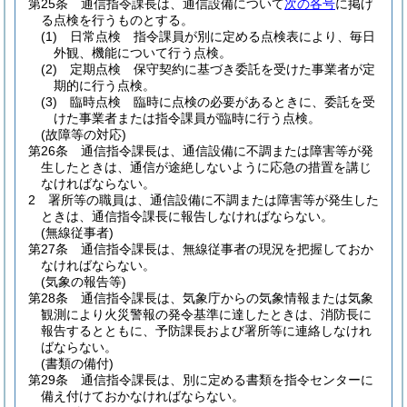
第25条
通信指令課長は、通信設備について
次の各号
に掲げ
る点検を行うものとする。
(1)
日常点検 指令課員が別に定める点検表により、毎日
外観、機能について行う点検。
(2)
定期点検 保守契約に基づき委託を受けた事業者が定
期的に行う点検。
(3)
臨時点検 臨時に点検の必要があるときに、委託を受
けた事業者または指令課員が臨時に行う点検。
(故障等の対応)
第26条
通信指令課長は、通信設備に不調または障害等が発
生したときは、通信が途絶しないように応急の措置を講じ
なければならない。
2
署所等の職員は、通信設備に不調または障害等が発生した
ときは、通信指令課長に報告しなければならない。
(無線従事者)
第27条
通信指令課長は、無線従事者の現況を把握しておか
なければならない。
(気象の報告等)
第28条
通信指令課長は、気象庁からの気象情報または気象
観測により火災警報の発令基準に達したときは、消防長に
報告するとともに、予防課長および署所等に連絡しなけれ
ばならない。
(書類の備付)
第29条
通信指令課長は、別に定める書類を指令センターに
備え付けておかなければならない。