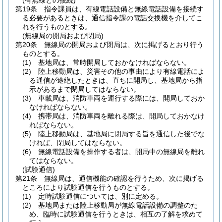
(有無線との接続)
第19条
指令課員は、有線電話設備と無線電話設備を接続す
る必要があるときは、通信指令課の電話交換機を介してこ
れを行うものとする。
(無線局の開局および閉局)
第20条
無線局の開局および閉局は、次に掲げるとおり行う
ものとする。
(1)
基地局は、常時開局しておかなければならない。
(2)
陸上移動局は、災害その他の事由により有線電話によ
る通信が途絶したときは、直ちに開局し、基地局から指
示があるまで閉局してはならない。
(3)
車載局は、消防車両を運行する際には、開局しておか
なければならない。
(4)
携帯局は、消防車両を離れる際は、開局しておかなけ
ればならない。
(5)
陸上移動局は、基地局に閉局する旨を通信した後でな
ければ、閉局してはならない。
(6)
無線電話設備を操作する者は、開局中の無線局を離れ
てはならない。
(試験通信)
第21条
無線局は、通信機能の確認を行うため、次に掲げる
ところにより試験通信を行うものとする。
(1)
定時試験通信については、別に定める。
(2)
基地局または陸上移動局が無線電話設備の調整のた
め、臨時に試験通信を行うときは、相互の了解を求めて