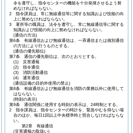
令を遵守し、指令センターの機能を十分発揮させるよう努
めなければならない。
2
指令課員は、常に無線通信等に関する知識および技能の向
上に努めなければならない。
3
署所等の職員は、法令を遵守し、常に無線通信等に関する
知識および技能の向上に努めなければならない。
(通信の方法)
第6条
有線通信および無線通信は、一斉通信または個別通信
の方法により行うものとする。
(通信の優先順位)
第7条
通信の優先順位は、次のとおりとする。
(1)
災害通報
(2)
指令通信
(3)
消防活動通信
(4)
通常通信
(通信設備の目的外使用の禁止)
第8条
有線通信および無線通信を消防の業務以外に使用して
はならない。
(時刻の表示)
第9条
通信関係に使用する時刻の表示は、24時制とする。
2
指令課員は、指令センターの時計を、緊急やむを得ない場
合のほか、毎日1回以上中央標準時と照合しなければならな
い。
第2章
有線通信
(災害通報の取扱い)