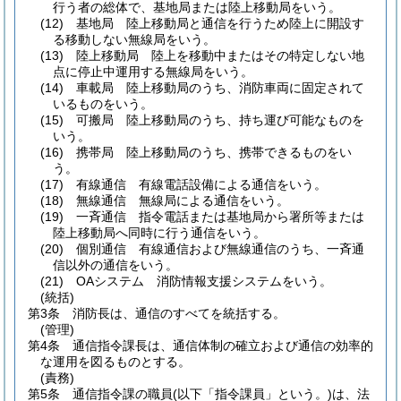
行う者の総体で、基地局または陸上移動局をいう。
(12)
基地局 陸上移動局と通信を行うため陸上に開設す
る移動しない無線局をいう。
(13)
陸上移動局 陸上を移動中またはその特定しない地
点に停止中運用する無線局をいう。
(14)
車載局 陸上移動局のうち、消防車両に固定されて
いるものをいう。
(15)
可搬局 陸上移動局のうち、持ち運び可能なものを
いう。
(16)
携帯局 陸上移動局のうち、携帯できるものをい
う。
(17)
有線通信 有線電話設備による通信をいう。
(18)
無線通信 無線局による通信をいう。
(19)
一斉通信 指令電話または基地局から署所等または
陸上移動局へ同時に行う通信をいう。
(20)
個別通信 有線通信および無線通信のうち、一斉通
信以外の通信をいう。
(21)
OAシステム 消防情報支援システムをいう。
(統括)
第3条
消防長は、通信のすべてを統括する。
(管理)
第4条
通信指令課長は、通信体制の確立および通信の効率的
な運用を図るものとする。
(責務)
第5条
通信指令課の職員
(以下「指令課員」という。)
は、法