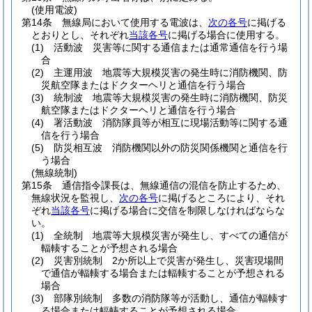
(使用電波)
第14条
無線局において使用する電波は、
次の各号
に掲げる
とおりとし、それぞれ
当該各号
に掲げる場合に使用する。
(1)
活動波 災害等に関する通信または通常通信を行う場
合
(2)
主運用波 地震等大規模災害の発生時に消防機関、防
災航空隊またはドクターヘリと通信を行う場合
(3)
統制波 地震等大規模災害の発生時に消防機関、防災
航空隊またはドクターヘリと通信を行う場合
(4)
署活動波 消防隊員等が相互に現場活動等に関する通
信を行う場合
(5)
防災相互波 消防機関以外の防災関係機関と通信を行
う場合
(無線統制)
第15条
通信指令課長は、無線通信の混信を防止するため、
無線状況を監視し、
次の各号
に掲げるところにより、それ
ぞれ
当該各号
に掲げる場合に交信を制限しなければならな
い。
(1)
全統制 地震等大規模災害が発生し、すべての通信が
輻輳することが予想される場合
(2)
災害別統制 2か所以上で災害が発生し、災害現場間
で通信が輻輳する場合または輻輳することが予想される
場合
(3)
部隊別統制 多数の消防隊等が活動し、通信が輻輳す
る場合または輻輳することが予想される場合