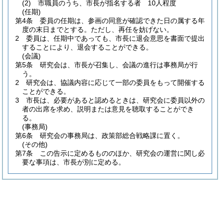
(2)
市職員のうち、市長が指名する者 10人程度
(任期)
第4条
委員の任期は、参画の同意が確認できた日の属する年
度の末日までとする。
ただし、再任を妨げない。
2
委員は、任期中であっても、市長に退会意思を書面で提出
することにより、退会することができる。
(会議)
第5条
研究会は、市長が召集し、会議の進行は事務局が行
う。
2
研究会は、協議内容に応じて一部の委員をもって開催する
ことができる。
3
市長は、必要があると認めるときは、研究会に委員以外の
者の出席を求め、説明または意見を聴取することができ
る。
(事務局)
第6条
研究会の事務局は、政策部総合戦略課に置く。
(その他)
第7条
この告示に定めるもののほか、研究会の運営に関し必
要な事項は、市長が別に定める。