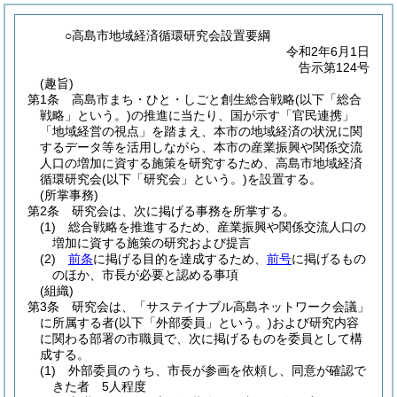
○高島市地域経済循環研究会設置要綱
令和2年6月1日
告示第124号
(趣旨)
第1条
高島市まち・ひと・しごと創生総合戦略
(以下「総合
戦略」という。)
の推進に当たり、国が示す「官民連携」
「地域経営の視点」を踏まえ、本市の地域経済の状況に関
するデータ等を活用しながら、本市の産業振興や関係交流
人口の増加に資する施策を研究するため、高島市地域経済
循環研究会
(以下「研究会」という。)
を設置する。
(所掌事務)
第2条
研究会は、次に掲げる事務を所掌する。
(1)
総合戦略を推進するため、産業振興や関係交流人口の
増加に資する施策の研究および提言
(2)
前条
に掲げる目的を達成するため、
前号
に掲げるもの
のほか、市長が必要と認める事項
(組織)
第3条
研究会は、「サステイナブル高島ネットワーク会議」
に所属する者
(以下「外部委員」という。)
および研究内容
に関わる部署の市職員で、次に掲げるものを委員として構
成する。
(1)
外部委員のうち、市長が参画を依頼し、同意が確認で
きた者 5人程度