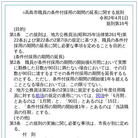
○高島市職員の条件付採用の期間の延長に関する規則
令和2年4月1日
規則第16号
(目的)
第1条
この規則は、地方公務員法
(昭和25年法律第261号)
第
22条および第22条の2第7項の規定に基づき、職員の条件付
採用の期間の延長に関し必要な事項を定めることを目的と
する。
(条件付採用の期間の延長)
第2条
職員が条件付採用の期間の開始後6月間において実際
に勤務した日数が90日に満たない場合においては、その日
数が90日に達するまでその条件付採用の期間を延長するも
のとする。
ただし、条件付採用の期間の開始後1年を超える
こととなる場合においては、この限りでない。
2
地方公務員法第22条の2第1項に規定する会計年度任用職
員に対する
前項
の規定の適用については、
同項
中「6月間」
とあるのは「1月間」と、「90日」とあるのは「15日」
と、「条件付採用の期間の開始後1年」とあるのは「当該職
員の任期」とする。
(その他)
第3条
この規則の実施に関し必要な事項は、市長が別に定め
る。
付
則