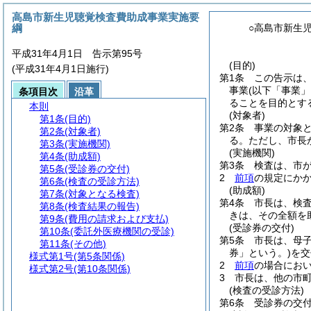
高島市新生児聴覚検査費助成事業実施要
綱
○高島市新生
平成31年4月1日 告示第95号
(目的)
(平成31年4月1日施行)
第1条
この告示は
事業
(以下「事業」
条項目次
沿革
ることを目的とす
本則
(対象者)
第1条
(目的)
第2条
事業の対象
第2条
(対象者)
る。
ただし、市長
第3条
(実施機関)
(実施機関)
第4条
(助成額)
第3条
検査は、市
第5条
(受診券の交付)
2
前項
の規定にか
第6条
(検査の受診方法)
(助成額)
第7条
(対象となる検査)
第4条
市長は、検
第8条
(検査結果の報告)
きは、その全額を
第9条
(費用の請求および支払)
(受診券の交付)
第10条
(委託外医療機関の受診)
第5条
市長は、母
第11条
(その他)
券」という。)
を交
様式第1号
(第5条関係)
2
前項
の場合にお
様式第2号
(第10条関係)
3
市長は、他の市
(検査の受診方法)
第6条
受診券の交