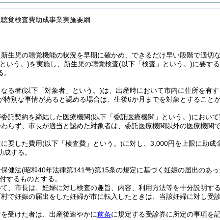
児聴覚検査費助成事業実施要綱
、新生児の聴覚機能の状況を早期に確かめ、できるだけ早い段階で適切
という。)
を実施し、新生児の聴覚検査
(以下「検査」という。)
に要する
る。
となる者
(以下「対象者」という。)
は、出産時において市内に住所を有す
が特別な事情があると認める場合は、生後6か月までを対象とすること
が委託契約を締結した医療機関
(以下「委託医療機関」という。)
において
かわらず、市長が適当と認めた対象者は、委託医療機関以外の医療機関
査に要した費用
(以下「検査費」という。)
に対し、3,000円を上限に助
助成する。
子保健法
(昭和40年法律第141号)
第15条の規定に基づく妊娠の届出のあ
付するものとする。
いて、市長は、妊婦に対し検査の趣旨、内容、利用方法等を十分説明す
町村で妊娠の届出をした妊婦が市に転入したときは、当該妊婦に対し受
付を受けた者は、出産後速やかに
前条
に規定する受診券に所定の事項を