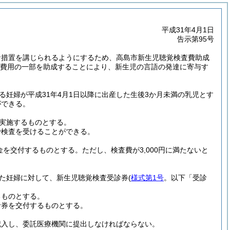
平成31年4月1日
告示第95号
な措置を講じられるようにするため、高島市新生児聴覚検査費助成
費用の一部を助成することにより、新生児の言語の発達に寄与す
る妊婦が平成31年4月1日以降に出産した生後3か月未満の乳児とす
ができる。
実施するものとする。
で検査を受けることができる。
成金を交付するものとする。
ただし、検査費が3,000円に満たないと
った妊婦に対して、新生児聴覚検査受診券
(
様式第1号
。以下「受診
るものとする。
診券を交付するものとする。
記入し、委託医療機関に提出しなければならない。