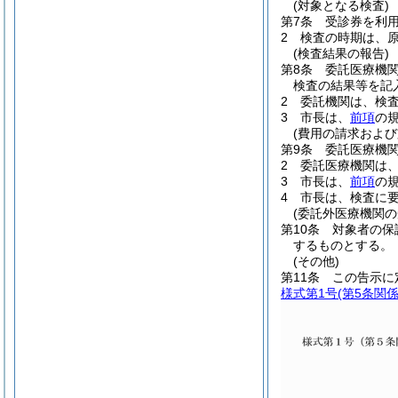
(対象となる検査)
第7条
受診券を利
2
検査の時期は、
(検査結果の報告)
第8条
委託医療機
検査の結果等を記
2
委託機関は、検
3
市長は、
前項
の
(費用の請求および
第9条
委託医療機
2
委託医療機関は
3
市長は、
前項
の
4
市長は、検査に
(委託外医療機関の
第10条
対象者の保
するものとする。
(その他)
第11条
この告示に
様式第1号
(第5条関係