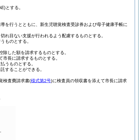
AE)
とする。
指導を行うとともに、新生児聴覚検査受診券および母子健康手帳に
、切れ目ない支援が行われるよう配慮するものとする。
行うものとする。
控除した額を請求するものとする。
て市長に請求するものとする。
支払うものとする。
委託することができる。
覚検査費請求書
(
様式第2号
)
に検査員の領収書を添えて市長に請求
。