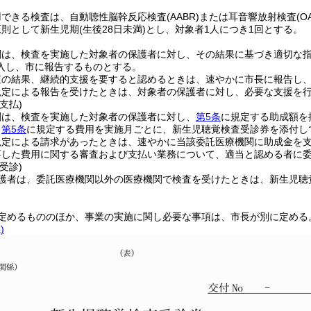
用できる検査は、自動聴性脳幹反応検査
(AABR)
または耳音響放射検査
(O
原則として新生児期
(生後28日未満)
とし、対象者1人につき1回とする。
関は、検査を実施した対象者の保護者に対し、その結果に基づき適切な
入し、市に報告するものとする。
査の結果、継続的支援を要すると認めるときは、速やかに市長に報告し
規定による報告を受けたときは、対象者の保護者に対し、必要な支援を
支払)
関は、検査を実施した対象者の保護者に対し、
第5条
に規定する助成額を
、
第5条
に規定する費用を実施月ごとに、新生児聴覚検査受診券を添付し
規定による請求があったときは、速やかに当該委託医療機関に助成金を
要した費用に関する審査および支払い業務について、適当と認める者に
受診)
護者は、委託医療機関以外の医療機関で検査を受けたときは、新生児聴
定めるもののほか、事業の実施に関し必要な事項は、市長が別に定める
)