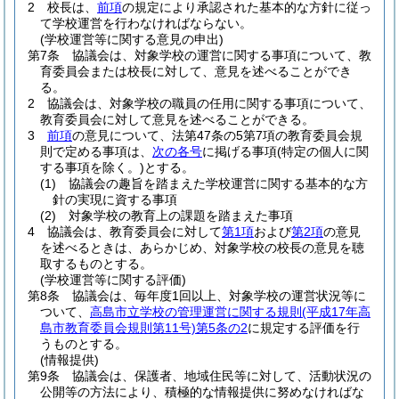
2
校長は、
前項
の規定により承認された基本的な方針に従っ
て学校運営を行わなければならない。
(学校運営等に関する意見の申出)
第7条
協議会は、対象学校の運営に関する事項について、教
育委員会または校長に対して、意見を述べることができ
る。
2
協議会は、対象学校の職員の任用に関する事項について、
教育委員会に対して意見を述べることができる。
3
前項
の意見について、法第47条の5第7項の教育委員会規
則で定める事項は、
次の各号
に掲げる事項
(特定の個人に関
する事項を除く。)
とする。
(1)
協議会の趣旨を踏まえた学校運営に関する基本的な方
針の実現に資する事項
(2)
対象学校の教育上の課題を踏まえた事項
4
協議会は、教育委員会に対して
第1項
および
第2項
の意見
を述べるときは、あらかじめ、対象学校の校長の意見を聴
取するものとする。
(学校運営等に関する評価)
第8条
協議会は、毎年度1回以上、対象学校の運営状況等に
ついて、
高島市立学校の管理運営に関する規則
(平成17年高
島市教育委員会規則第11号)
第5条の2
に規定する評価を行
うものとする。
(情報提供)
第9条
協議会は、保護者、地域住民等に対して、活動状況の
公開等の方法により、積極的な情報提供に努めなければな