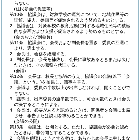
らない。
(住民参画の促進等)
第10条
協議会は、対象学校の運営について、地域住民等の
理解、協力、参画等が促進されるよう努めるものとする。
2
協議会は、対象学校の教育活動に対する地域住民等の積極
的な参画および支援が促進されるよう努めるものとする。
(会長および副会長)
第11条
協議会に、会長および副会長を置き、委員の互選に
より、選出する。
2
会長は、会務を総理する。
3
副会長は、会長を補佐し、会長に事故あるときまたは欠け
たときは、その職務を代理する。
(会議)
第12条
会長は、校長と協議のうえ、協議会の会議
(以下「会
議」という。)
を招集し、議事を掌る。
2
会議は、委員の半数以上が出席しなければ、開くことがで
きない。
3
議事は、出席委員の過半数で決し、可否同数のときは会長
の決するところによる。
4
会長は、必要があると認めるときは、関係者を会議に出席
させ、報告または説明を求めることができる。
(会議の公開)
第13条
会議は、公開とする。
ただし、協議会が必要と認め
たときは、非公開とすることができる。
2
会議を傍聴しようとする者は、あらかじめ会長に申し出な