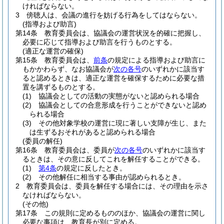
ければならない。
3
傍聴人は、会議の進行を妨げる行為をしてはならない。
(指導および助言)
第14条
教育委員会は、協議会の運営状況を的確に把握し、
必要に応じて指導および助言を行うものとする。
(適正な運営の確保)
第15条
教育委員会は、
前条
の規定による指導および助言に
もかかわらず、なお協議会が
次の各号
のいずれかに該当す
ると認めるときは、適正な運営を確保するために必要な措
置を講ずるものとする。
(1)
協議会としての活動の実態がないと認められる場合
(2)
協議会としての合意形成を行うことができないと認め
られる場合
(3)
その他対象学校の運営に現に著しい支障が生じ、また
は生ずるおそれがあると認められる場合
(委員の解任)
第16条
教育委員会は、委員が
次の各号
のいずれかに該当す
るときは、その意に反してこれを解任することができる。
(1)
第4条
の規定に反したとき。
(2)
その他解任に相当する事由が認められるとき。
2
教育委員会は、委員を解任する場合には、その理由を示さ
なければならない。
(その他)
第17条
この規則に定めるもののほか、協議会の運営に関し
必要な事項は、教育長が別に定める。