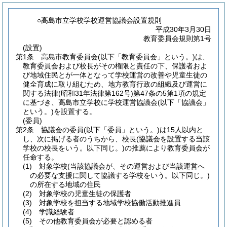
○高島市立学校学校運営協議会設置規則
平成30年3月30日
教育委員会規則第1号
(設置)
第1条
高島市教育委員会
(以下「教育委員会」という。)
は、
教育委員会および校長がその権限と責任の下、保護者およ
び地域住民とが一体となって学校運営の改善や児童生徒の
健全育成に取り組むため、地方教育行政の組織及び運営に
関する法律
(昭和31年法律第162号)
第47条の5第1項の規定
に基づき、高島市立学校に学校運営協議会
(以下「協議会」
という。)
を設置する。
(委員)
第2条
協議会の委員
(以下「委員」という。)
は15人以内と
し、次に掲げる者のうちから、校長
(協議会を設置する当該
学校の校長をいう。以下同じ。)
の推薦により教育委員会が
任命する。
(1)
対象学校
(当該協議会が、その運営および当該運営へ
の必要な支援に関して協議する学校をいう。以下同じ。)
の所在する地域の住民
(2)
対象学校の児童生徒の保護者
(3)
対象学校を担当する地域学校協働活動推進員
(4)
学識経験者
(5)
その他教育委員会が必要と認める者