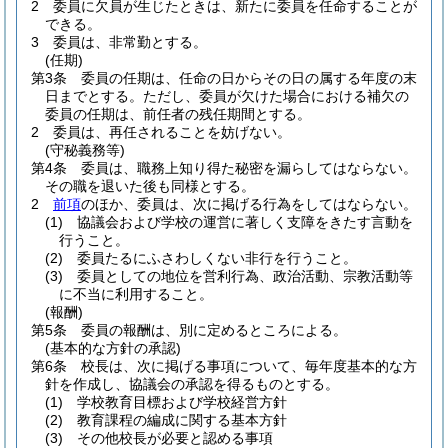
2
委員に欠員が生じたときは、新たに委員を任命することが
できる。
3
委員は、非常勤とする。
(任期)
第3条
委員の任期は、任命の日からその日の属する年度の末
日までとする。
ただし、委員が欠けた場合における補欠の
委員の任期は、前任者の残任期間とする。
2
委員は、再任されることを妨げない。
(守秘義務等)
第4条
委員は、職務上知り得た秘密を漏らしてはならない。
その職を退いた後も同様とする。
2
前項
のほか、委員は、次に掲げる行為をしてはならない。
(1)
協議会および学校の運営に著しく支障をきたす言動を
行うこと。
(2)
委員たるにふさわしくない非行を行うこと。
(3)
委員としての地位を営利行為、政治活動、宗教活動等
に不当に利用すること。
(報酬)
第5条
委員の報酬は、別に定めるところによる。
(基本的な方針の承認)
第6条
校長は、次に掲げる事項について、毎年度基本的な方
針を作成し、協議会の承認を得るものとする。
(1)
学校教育目標および学校経営方針
(2)
教育課程の編成に関する基本方針
(3)
その他校長が必要と認める事項