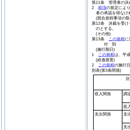
第11条
管理者の決
2
前項
の規定によ
者の承認を得なけ
(競合規程事項の取
第12条
決裁を受け
のとする。
(その他)
第13条
この規程
に
付
則
(施行期日)
1
この規程
は、平成
(経過措置)
2
この規程
の施行
別表
(第3条関係)
区
収入関係
調
収
支出関係
支
支