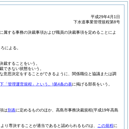
平成29年4月1日
下水道事業管理規程第8号
に属する事務の決裁事項および職員の決裁事項を定めることによ
ころによる。
決裁することをいう。
裁できない状態をいう。
な意思決定をすることができるように、関係職位と協議または調
以下「管理運営規程」という。)
第4条の表
に掲げる部長をいう。
項は
別表
に定めるもののほか、高島市事務決裁規程
(平成19年高島
により専決することが適当であると認められるものは、
この規程
に