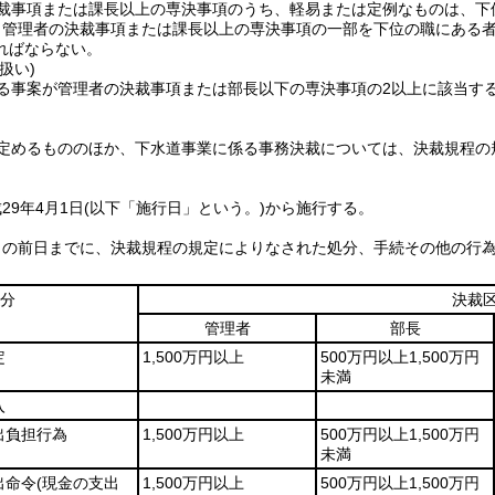
裁事項または課長以上の専決事項のうち、軽易または定例なものは、下
り管理者の決裁事項または課長以上の専決事項の一部を下位の職にある
ればならない。
扱い)
る事案が管理者の決裁事項または部長以下の専決事項の2以上に該当す
定めるもののほか、下水道事業に係る事務決裁については、決裁規程の
29年4月1日
(以下「施行日」という。)
から施行する。
日の前日までに、決裁規程の規定によりなされた処分、手続その他の行
分
決裁
管理者
部長
定
1,500万円以上
500万円以上1,500万円
未満
入
出負担行為
1,500万円以上
500万円以上1,500万円
未満
出命令
(現金の支出
1,500万円以上
500万円以上1,500万円