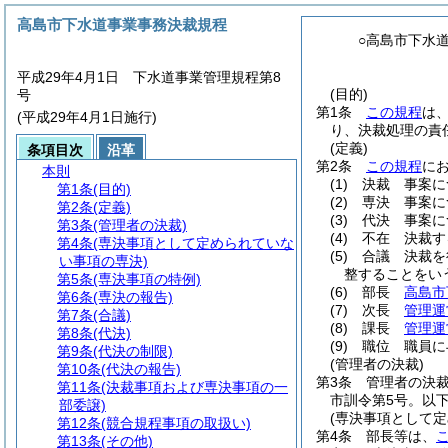
高島市下水道事業事務決裁規程
○高島市下水
平成29年4月1日 下水道事業管理規程第8
(目的)
号
第1条
この規程
は
(平成29年4月1日施行)
り、決裁処理の責
(定義)
条項目次
沿革
第2条
この規程
に
本則
(1)
決裁 事案に
第1条
(目的)
(2)
専決 事案に
第2条
(定義)
(3)
代決 事案に
第3条
(管理者の決裁)
(4)
不在 決裁す
第4条
(専決事項として定められていな
(5)
合議 決裁を
い事項の専決)
整することをい
第5条
(専決事項の特例)
(6)
部長
高島市
第6条
(専決の報告)
(7)
次長
管理運
第7条
(合議)
(8)
課長
管理運
第8条
(代決)
(9)
職位 職員に
第9条
(代決の制限)
(管理者の決裁)
第10条
(代決の報告)
第3条
管理者の決
第11条
(決裁事項および専決事項の一
市訓令第5号。以
部委譲)
(専決事項として
第12条
(競合規程事項の取扱い)
第4条
部長等は、
第13条
(その他)