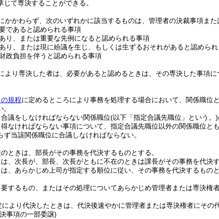
準じて専決することができる。
にかかわらず、次のいずれかに該当するものは、管理者の決裁事項また
要であると認められる事項
あり、または重要な先例になると認められる事項
あり、または現に紛議を生じ、もしくは生ずるおそれがあると認められ
財政負担を伴うと認められる事項
により専決した者は、必要があると認めるときは、その専決した事項に
この規程
に定めるところにより事務を処理する場合において、関係職位
い。
る合議をしなければならない関係職位
(以下「指定合議先職位」という。)
を得なければならない事項について、指定合議先職位以外の関係職位と
らず当該関係職位に合議しなければならない。
在のときは、部長がその事務を代決するものとする。
きは、次長が、部長、次長がともに不在のときは課長がその事務を代決
きは、あらかじめ上司が指定する順位に従い、その事務を代決するもの
を要するもの、またはその処理についてあらかじめ管理者または専決権
定により代決したときは、代決後速やかに管理者または専決権者にその
決事項の一部委譲)