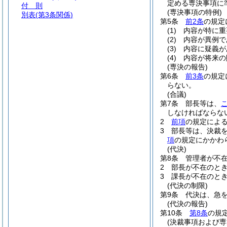
定める専決事項に
付 則
(専決事項の特例)
別表
(第3条関係)
第5条
前2条
の規定
(1)
内容が特に重
(2)
内容が異例で
(3)
内容に疑義が
(4)
内容が将来の
(専決の報告)
第6条
前3条
の規定
らない。
(合議)
第7条
部長等は、
しなければならな
2
前項
の規定によ
3
部長等は、決裁
項
の規定にかかわ
(代決)
第8条
管理者が不
2
部長が不在のと
3
課長が不在のと
(代決の制限)
第9条
代決は、急
(代決の報告)
第10条
第8条
の規
(決裁事項および専