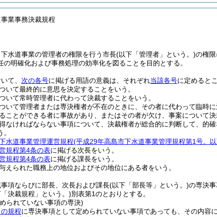
道事業事務決裁規程
、下水道事業の管理者の権限を行う市長
(以下「管理者」という。)
の権限
任の明確化および事務処理の効率化を図ることを目的とする。
おいて、
次の各号
に掲げる用語の意義は、それぞれ
当該各号
に定めると
ついて最終的に意思を決定することをいう。
ついて常時管理者に代わって決裁することをいう。
ついて管理者または専決権者が不在のときに、その者に代わって臨時に
ることができる者に事故があり、またはその者が欠け、事案について決
得なければならない事項について、決裁権者が総合的に判断して、的確
う。
下水道事業管理運営規程
(平成29年高島市下水道事業管理規程第1号。
営規程第4条の表
に掲げる次長をいう。
営規程第4条の表
に掲げる課長をいう。
与えられた職務上の地位およびその地位にある者をいう。
裁事項ならびに部長、次長および課長
(以下「部長等」という。)
の専決事
下「決裁規程」という。)
別表第1のとおりとする。
定められていない事項の専決)
この規程
に専決事項として定められていない事項であっても、その内容