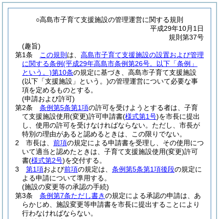
○高島市子育て支援施設の管理運営に関する規則
平成29年10月1日
規則第37号
(趣旨)
第1条
この規則
は、
高島市子育て支援施設の設置および管理
に関する条例
(平成29年高島市条例第26号。以下「条例」
という。)
第10条
の規定に基づき、高島市子育て支援施設
(以下「支援施設」という。)
の管理運営について必要な事
項を定めるものとする。
(申請および許可)
第2条
条例第5条第1項
の許可を受けようとする者は、子育
て支援施設使用
(変更)
許可申請書
(
様式第1号
)
を市長に提出
し、使用の許可を受けなければならない。
ただし、市長が
特別の理由があると認めるときは、この限りでない。
2
市長は、
前項
の規定による申請書を受理し、その使用につ
いて適当と認めたときは、子育て支援施設使用
(変更)
許可
書
(
様式第2号
)
を交付する。
3
第1項
および
前項
の規定は、
条例第5条第1項後段
の規定に
よる申請について準用する。
(施設の変更等の承認の手続)
第3条
条例第7条ただし書き
の規定による承認の申請は、あ
らかじめ、施設変更等申請書を市長に提出することにより
行わなければならない。