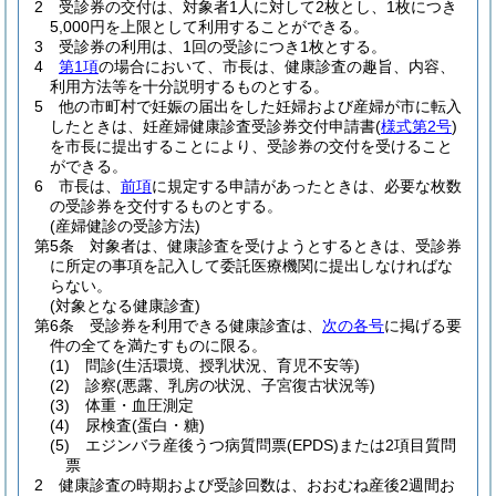
2
受診券の交付は、対象者1人に対して2枚とし、1枚につき
5,000円を上限として利用することができる。
3
受診券の利用は、1回の受診につき1枚とする。
4
第1項
の場合において、市長は、健康診査の趣旨、内容、
利用方法等を十分説明するものとする。
5
他の市町村で妊娠の届出をした妊婦および産婦が市に転入
したときは、妊産婦健康診査受診券交付申請書
(
様式第2号
)
を市長に提出することにより、受診券の交付を受けること
ができる。
6
市長は、
前項
に規定する申請があったときは、必要な枚数
の受診券を交付するものとする。
(産婦健診の受診方法)
第5条
対象者は、健康診査を受けようとするときは、受診券
に所定の事項を記入して委託医療機関に提出しなければな
らない。
(対象となる健康診査)
第6条
受診券を利用できる健康診査は、
次の各号
に掲げる要
件の全てを満たすものに限る。
(1)
問診
(生活環境、授乳状況、育児不安等)
(2)
診察
(悪露、乳房の状況、子宮復古状況等)
(3)
体重・血圧測定
(4)
尿検査
(蛋白・糖)
(5)
エジンバラ産後うつ病質問票
(EPDS)
または2項目質問
票
2
健康診査の時期および受診回数は、おおむね産後2週間お