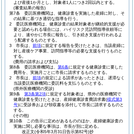
よび産後1か月とし、対象者1人につき2回以内とする。
(審査結果の報告)
第7条
委託医療機関は、健康診査を実施した産婦に対し、そ
の結果に基づき適切な指導を行う。
2
委託医療機関は、健康診査の結果対象者が継続的支援が必
要と認められる場合には、ハイリスク児訪問指導依頼等に
より、速やかに市長に報告し、引き続き支援が行われるよ
う配慮するものとする。
3
市長は、
前項
に規定する報告を受けたときは、当該産婦に
対し産後ケア事業、訪問指導等の必要な支援を行うものと
する。
(費用の請求および支払)
第8条
委託医療機関は、
第6条
に規定する健康診査に要した
費用を、実施月ごとに市長に請求するものとする。
2
市長は、
前項
の規定による請求があったときは、遅滞なく
当該委託医療機関に委託料を支払うものとする。
(県外医療機関の受診)
第9条
第3条第2項
に規定する対象者は、県外の医療機関で
健康診査を受けたときは、産婦健康診査費請求書
(
様式第3
号
)
に受診券および領収書を添付して市長に請求するものと
する。
(その他)
第10条
この告示に定めがあるもののほか、産婦健康診査の
実施に関し必要な事項は、市長が別に定める。
改正文
(令和5年3月31日
告示第82号)
抄