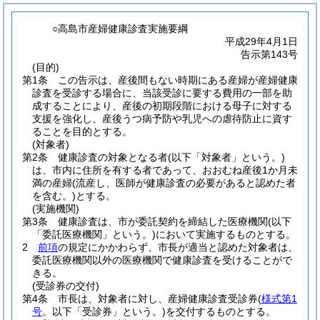
○高島市産婦健康診査実施要綱
平成29年4月1日
告示第143号
(目的)
第1条
この告示は、産後間もない時期にある産婦が産婦健康
診査を受診する場合に、当該受診に要する費用の一部を助
成することにより、産後の初期段階における母子に対する
支援を強化し、産後うつ病予防や乳児への虐待防止に資す
ることを目的とする。
(対象者)
第2条
健康診査の対象となる者
(以下「対象者」という。)
は、市内に住所を有する者であって、おおむね産後1か月未
満の産婦
(流産し、医師が健康診査の必要があると認めた者
を含む。)
とする。
(実施機関)
第3条
健康診査は、市が委託契約を締結した医療機関
(以下
「委託医療機関」という。)
において実施するものとする。
2
前項
の規定にかかわらず、市長が適当と認めた対象者は、
委託医療機関以外の医療機関で健康診査を受けることがで
きる。
(受診券の交付)
第4条
市長は、対象者に対し、産婦健康診査受診券
(
様式第1
号
。以下「受診券」という。)
を交付するものとする。