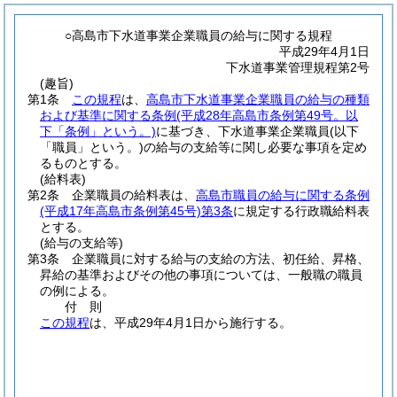
○高島市下水道事業企業職員の給与に関する規程
平成29年4月1日
下水道事業管理規程第2号
(趣旨)
第1条
この規程
は、
高島市下水道事業企業職員の給与の種類
および基準に関する条例
(平成28年高島市条例第49号。以
下「条例」という。)
に基づき、下水道事業企業職員
(以下
「職員」という。)
の給与の支給等に関し必要な事項を定め
るものとする。
(給料表)
第2条
企業職員の給料表は、
高島市職員の給与に関する条例
(平成17年高島市条例第45号)
第3条
に規定する行政職給料表
とする。
(給与の支給等)
第3条
企業職員に対する給与の支給の方法、初任給、昇格、
昇給の基準およびその他の事項については、一般職の職員
の例による。
付
則
この規程
は、平成29年4月1日から施行する。