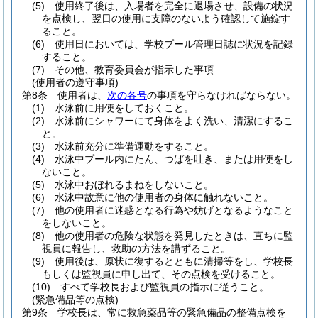
(5)
使用終了後は、入場者を完全に退場させ、設備の状況
を点検し、翌日の使用に支障のないよう確認して施錠す
ること。
(6)
使用日においては、学校プール管理日誌に状況を記録
すること。
(7)
その他、教育委員会が指示した事項
(使用者の遵守事項)
第8条
使用者は、
次の各号
の事項を守らなければならない。
(1)
水泳前に用便をしておくこと。
(2)
水泳前にシャワーにて身体をよく洗い、清潔にするこ
と。
(3)
水泳前充分に準備運動をすること。
(4)
水泳中プール内にたん、つばを吐き、または用便をし
ないこと。
(5)
水泳中おぼれるまねをしないこと。
(6)
水泳中故意に他の使用者の身体に触れないこと。
(7)
他の使用者に迷惑となる行為や妨げとなるようなこと
をしないこと。
(8)
他の使用者の危険な状態を発見したときは、直ちに監
視員に報告し、救助の方法を講ずること。
(9)
使用後は、原状に復するとともに清掃等をし、学校長
もしくは監視員に申し出て、その点検を受けること。
(10)
すべて学校長および監視員の指示に従うこと。
(緊急備品等の点検)
第9条
学校長は、常に救急薬品等の緊急備品の整備点検を