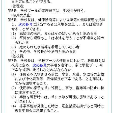
日を定めることができる。
(管理者)
第5条
学校プールの管理運営は、学校長が行う。
(使用の禁止)
第6条
学校長は、健康診断等により児童等の健康状態を把握
し、
次の各号
に該当する者は入場を禁止し、または退場さ
せることができる。
(1)
感染症の疾患、またはその疑いがあると認める者
(2)
医師から運動もしくは水泳を行うことが不適当と認め
られた者
(3)
定められた水着等を着用していない者
(4)
その他、学校長が不適当と認める者
(監視員)
第7条
学校長は、学校プールの使用日において、教職員を監
視員に定め、
次の各号
の事項を遵守し、常に学校プールを
正常な状態に維持しなければならない。
(1)
使用者を入場させる前に、水質、水温、水位等の点検
および浄化装置等、設備状況が正常であることを確認し
てから開場すること。
(2)
使用者の様子を常に巡視し、事故、盗難等の防止に特
に注意すること。
(3)
業務を遂行時には、常に水泳が可能な服装であること
が望ましい。
(4)
非常事態が発生した時は、応急措置を講ずると同時に
教育委員会に急報すること。