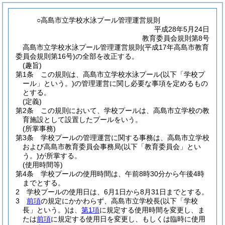
○高島市立学校水泳プール管理運営規則
平成28年5月24日
教育委員会規則第8号
高島市立学校水泳プール管理運営規則(平成17年高島市教育
委員会規則第16号)の全部を改正する。
(趣旨)
第1条
この規則は、高島市立学校水泳プール
(以下「学校プ
ール」という。)
の管理運営に関し必要な事項を定めるもの
とする。
(定義)
第2条
この規則において、学校プールは、高島市立学校の教
育施設として設置したプールをいう。
(所掌事務)
第3条
学校プールの管理運営に関する事務は、高島市立学校
および高島市教育委員会事務局
(以下「教育委員会」とい
う。)
が所掌する。
(使用時間等)
第4条
学校プールの使用時間は、午前8時30分から午後4時
までとする。
2
学校プールの使用日は、6月1日から8月31日までとする。
3
前項
の規定にかかわらず、高島市立学校長
(以下「学校
長」という。)
は、
第1項
に規定する使用時間を変更し、ま
たは
前項
に規定する使用日を変更し、もしくは臨時に使用