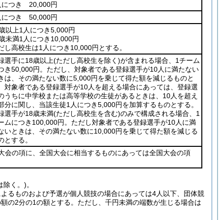
人につき 20,000円
人につき 50,000円
8歳以上1人につき5,000円
8歳未満1人につき10,000円
だし高校生は1人につき10,000円とする。
録選手に18歳以上
(ただし高校生を除く)
が含まれる場合、1チーム
つき50,000円。ただし、対象者である登録選手が10人に満たない
きは、その満たない数に5,000円を乗じて得た額を減じるものと
、対象者である登録選手が10人を超える場合にあっては、登録選
のうちに中学校または高等学校の生徒があるときは、10人を超え
部分に関し、当該生徒1人につき5,000円を加算するものとする。
録選手が18歳未満
(ただし高校生を含む)
のみで構成される場合、1
ームにつき100,000円。ただし対象者である登録選手が10人に満
ないときは、その満たない数に10,000円を乗じて得た額を減じる
のとする。
大会の項に、全国大会に相当するものにあっては全国大会の項
は除く。)。
によるものおよび予選が個人競技の場合にあっては4人以下、団体競
額の2分の1の額とする。ただし、千円未満の端数が生じる場合は