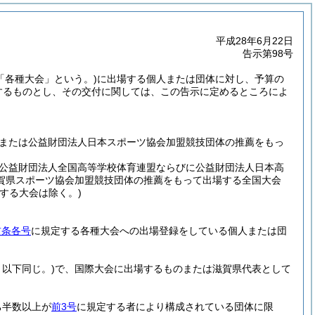
平成28年6月22日
告示第98号
「各種大会」という。)
に出場する個人または団体に対し、予算の
するものとし、その交付に関しては、この告示に定めるところによ
。
または公益財団法人日本スポーツ協会加盟競技団体の推薦をもっ
公益財団法人全国高等学校体育連盟ならびに公益財団法人日本高
賀県スポーツ協会加盟競技団体の推薦をもって出場する全国大会
する大会は除く。)
前条各号
に規定する各種大会への出場登録をしている個人または団
以下同じ。)
で、国際大会に出場するものまたは滋賀県代表として
ち半数以上が
前3号
に規定する者により構成されている団体に限