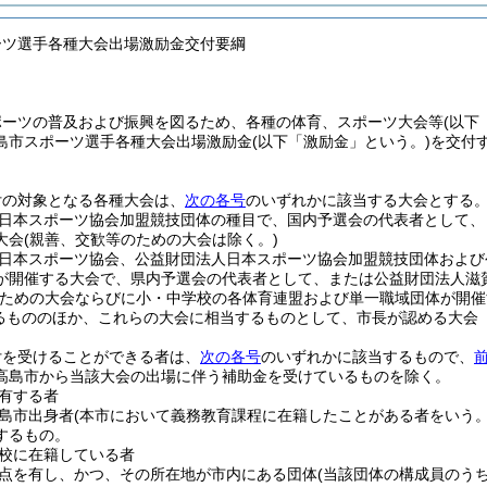
ーツ選手各種大会出場激励金交付要綱
ポーツの普及および振興を図るため、各種の体育、スポーツ大会等
(以下
島市スポーツ選手各種大会出場激励金
(以下「激励金」という。)
を交付
付の対象となる各種大会は、
次の各号
のいずれかに該当する大会とする
日本スポーツ協会加盟競技団体の種目で、国内予選会の代表者として、
大会
(親善、交歓等のための大会は除く。)
日本スポーツ協会、公益財団法人日本スポーツ協会加盟競技団体および
が開催する大会で、県内予選会の代表者として、または公益財団法人滋
のための大会ならびに小・中学校の各体育連盟および単一職域団体が開催
るもののほか、これらの大会に相当するものとして、市長が認める大会
付を受けることができる者は、
次の各号
のいずれかに該当するもので、
高島市から当該大会の出場に伴う補助金を受けているものを除く。
有する者
島市出身者
(本市において義務教育課程に在籍したことがある者をいう。
するもの。
校に在籍している者
点を有し、かつ、その所在地が市内にある団体
(当該団体の構成員のう