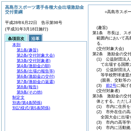
高島市スポーツ選手各種大会出場激励金
交付要綱
○高島市スポ
平成28年6月22日 告示第98号
(趣旨)
(平成31年3月18日施行)
第1条
市長は、ス
範囲内において高
条項目次
沿革
る。
本則
(交付対象大会)
第1条
(趣旨)
第2条
激励金の交
第2条
(交付対象大会)
(1)
公益財団法人
第3条
(交付対象者)
て出場する国際
第4条
(激励金の額)
(2)
公益財団法人
第5条
(出場の報告等)
等学校野球連盟
第6条
(激励金の交付)
(親善、交歓等
第7条
(激励金の返還)
(3)
前2号
に掲げ
第8条
(報告)
(交付対象者)
第9条
(その他)
第3条
激励金の交
制定文
体とする。
ただし
別表
(第4条関係)
(1)
市内に住所を
別記様式
(第5条関係)
(2)
市外在住の高
全国大会に出場
(3)
市内の高等学
(4)
市内に活動拠