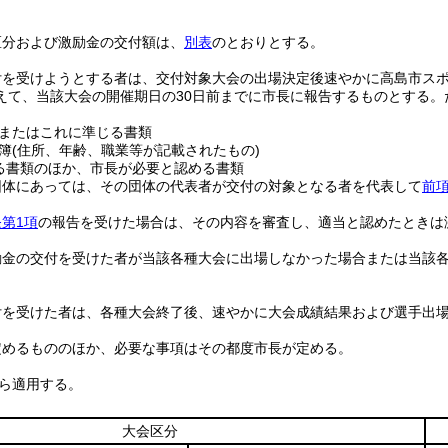
区分および激励金の交付額は、
別表
のとおりとする。
付を受けようとする者は、交付対象大会の出場決定後速やかに高島市ス
えて、当該大会の開催期日の30日前までに市長に報告するものとする。
またはこれに準じる書類
簿
(住所、年齢、職業等が記載されたもの)
る書類のほか、市長が必要と認める書類
団体にあっては、その団体の代表者が交付の対象となる者を代表して
前
第1項
の報告を受けた場合は、その内容を審査し、適当と認めたときは
励金の交付を受けた者が当該各種大会に出場しなかった場合または当該
付を受けた者は、各種大会終了後、速やかに大会成績結果および選手出
定めるもののほか、必要な事項はその都度市長が定める。
から適用する。
大会区分