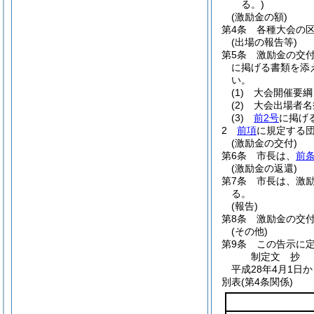
る。)
(激励金の額)
第4条
各種大会の
(出場の報告等)
第5条
激励金の交
に掲げる書類を添
い。
(1)
大会開催要綱
(2)
大会出場者名
(3)
前2号
に掲げ
2
前項
に規定する
(激励金の交付)
第6条
市長は、
前条
(激励金の返還)
第7条
市長は、激
る。
(報告)
第8条
激励金の交
(その他)
第9条
この告示に
制定文
抄
平成28年4月1日
別表
(第4条関係)