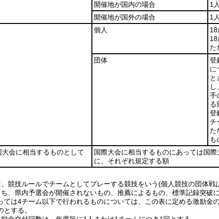
開催地が国内の場合
1
開催地が国外の場合
1
個人
1
1
た
団体
登
に
と
し
手
る
登
チ
た
も
国大会に相当するものとして
国際大会に相当するものにあっては国際
に、それぞれ規定する額
は、競技ルールでチームとしてプレーする競技をいう(個人競技の団体戦
うち、県内予選会が開催されないもの、推薦によるもの、標準記録突破
っては4チーム以下で行われるものについては、この表に定める激励金の
のとする。