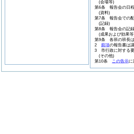
(会場等)
第6条
報告会の日
(資料)
第7条
報告会での
(記録)
第8条
報告会の記
(成果および効果等
第9条
各班の班長
2
前項
の報告書は
3
市行政に対する
(その他)
第10条
この告示
に