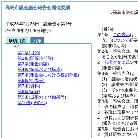
高島市議会議会報告会開催要綱
○高島市議会
平成28年2月25日 議会告示第1号
(目的)
(平成28年2月25日施行)
第1条
この告示
は
う。)
について必要
条項目次
沿革
(開催時期等)
本則
第2条
報告会は、
第1条
(目的)
ることが困難であ
第2条
(開催時期等)
2
前項本文
に規定
第3条
(報告内容)
(報告内容)
第4条
(編成および構成)
第3条
報告内容は
第5条
(報告会における役割分担)
(1)
議会の活動状
第6条
(会場等)
(2)
議案等の審議
第7条
(資料)
(3)
その他重要と
第8条
(記録)
(編成および構成)
第9条
(成果および効果等)
第4条
報告会は、
第10条
(その他)
2
班の構成は、議
3
各班に班長およ
4
班長および副班
(報告会における役
第5条
報告会にお
2
質疑応答につい