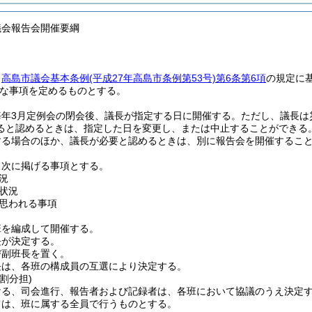
議会報告会開催要綱
、
高島市議会基本条例
(平成27年高島市条例第53号)
第6条第6項
の規定に
な事項を定めるものとする。
毎年3月定例会の閉会後、議長が指定する日に開催する。
ただし、議長は
ると認めるときは、指定した日を変更し、または中止することができる
する場合のほか、議長が必要と認めるときは、別に報告会を開催するこ
、次に掲げる事項とする。
況
状況
思われる事項
班を編成して開催する。
長が決定する。
び副班長を置く。
長は、各班の構成員の互選により決定する。
割分担)
ける、司会進行、報告者および記録者は、各班において協議のうえ決定
ては、班に属する全員で行うものとする。