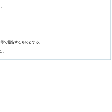
る。
書等で報告するものとする。
る。