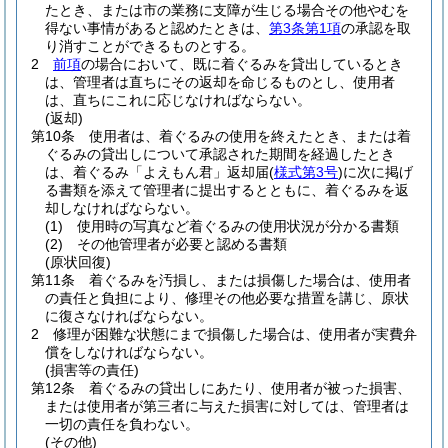
たとき、または市の業務に支障が生じる場合その他やむを
得ない事情があると認めたときは、
第3条第1項
の承認を取
り消すことができるものとする。
2
前項
の場合において、既に着ぐるみを貸出しているとき
は、管理者は直ちにその返却を命じるものとし、使用者
は、直ちにこれに応じなければならない。
(返却)
第10条
使用者は、着ぐるみの使用を終えたとき、または着
ぐるみの貸出しについて承認された期間を経過したとき
は、着ぐるみ「よえもん君」返却届
(
様式第3号
)
に次に掲げ
る書類を添えて管理者に提出するとともに、着ぐるみを返
却しなければならない。
(1)
使用時の写真など着ぐるみの使用状況が分かる書類
(2)
その他管理者が必要と認める書類
(原状回復)
第11条
着ぐるみを汚損し、または損傷した場合は、使用者
の責任と負担により、修理その他必要な措置を講じ、原状
に復さなければならない。
2
修理が困難な状態にまで損傷した場合は、使用者が実費弁
償をしなければならない。
(損害等の責任)
第12条
着ぐるみの貸出しにあたり、使用者が被った損害、
または使用者が第三者に与えた損害に対しては、管理者は
一切の責任を負わない。
(その他)