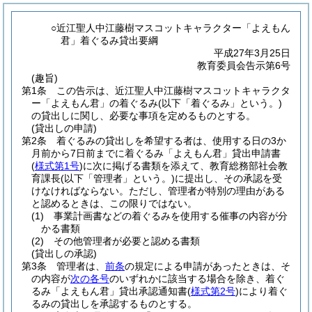
○近江聖人中江藤樹マスコットキャラクター「よえもん
君」着ぐるみ貸出要綱
平成27年3月25日
教育委員会告示第6号
(趣旨)
第1条
この告示は、近江聖人中江藤樹マスコットキャラクタ
ー「よえもん君」の着ぐるみ
(以下「着ぐるみ」という。)
の貸出しに関し、必要な事項を定めるものとする。
(貸出しの申請)
第2条
着ぐるみの貸出しを希望する者は、使用する日の3か
月前から7日前までに着ぐるみ「よえもん君」貸出申請書
(
様式第1号
)
に次に掲げる書類を添えて、教育総務部社会教
育課長
(以下「管理者」という。)
に提出し、その承認を受
けなければならない。
ただし、管理者が特別の理由がある
と認めるときは、この限りではない。
(1)
事業計画書などの着ぐるみを使用する催事の内容が分
かる書類
(2)
その他管理者が必要と認める書類
(貸出しの承認)
第3条
管理者は、
前条
の規定による申請があったときは、そ
の内容が
次の各号
のいずれかに該当する場合を除き、着ぐ
るみ「よえもん君」貸出承認通知書
(
様式第2号
)
により着ぐ
るみの貸出しを承認するものとする。