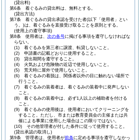
(貸出料)
第6条
着ぐるみの貸出料は、無料とする。
(貸出方法)
第7条
着ぐるみの貸出承認を受けた者
(以下「使用者」とい
う。)
は、着ぐるみを直接受け取ることを原則とする。
(使用上の遵守事項)
第8条
使用者は、
次の各号
に掲げる事項を遵守しなければな
らない。
(1)
着ぐるみを第三者に譲渡、転貸しないこと。
(2)
申請書の記載どおりに使用すること。
(3)
貸出期間を遵守すること。
(4)
火気および危険物の近辺で使用しないこと。
(5)
荒天時に屋外で使用しないこと。
(6)
着ぐるみの着脱は、関係者以外の目に触れない場所で
行うこと。
(7)
着ぐるみの装着者は、着ぐるみの装着中に発声しない
こと。
(8)
着ぐるみの装着中は、必ず1人以上の補助者を付ける
こと。
(9)
着ぐるみの使用後は、使用者においてクリーニングを
すること。
ただし、市または教育委員会の主催または共
催による事業に使用した場合はこの限りではない。
(10)
その他管理者が付した条件に従って使用すること。
(貸出承認の取消し)
第9条
管理者は、使用者が
前条
に定める事項を遵守しなかっ