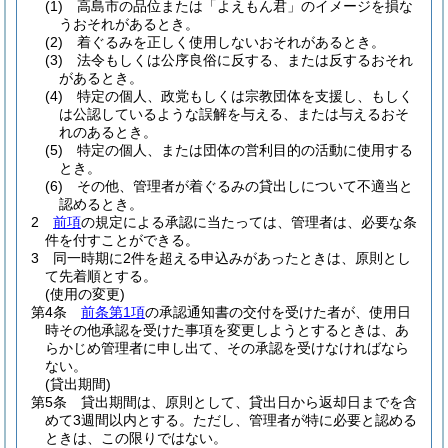
(1)
高島市の品位または「よえもん君」のイメージを損な
うおそれがあるとき。
(2)
着ぐるみを正しく使用しないおそれがあるとき。
(3)
法令もしくは公序良俗に反する、または反するおそれ
があるとき。
(4)
特定の個人、政党もしくは宗教団体を支援し、もしく
は公認しているような誤解を与える、または与えるおそ
れのあるとき。
(5)
特定の個人、または団体の営利目的の活動に使用する
とき。
(6)
その他、管理者が着ぐるみの貸出しについて不適当と
認めるとき。
2
前項
の規定による承認に当たっては、管理者は、必要な条
件を付すことができる。
3
同一時期に2件を超える申込みがあったときは、原則とし
て先着順とする。
(使用の変更)
第4条
前条第1項
の承認通知書の交付を受けた者が、使用日
時その他承認を受けた事項を変更しようとするときは、あ
らかじめ管理者に申し出て、その承認を受けなければなら
ない。
(貸出期間)
第5条
貸出期間は、原則として、貸出日から返却日までを含
めて3週間以内とする。
ただし、管理者が特に必要と認める
ときは、この限りではない。