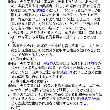
第3条
教育委員会は、出席停止を命ずるときは、あらかじ
め、当該児童生徒の保護者に対し、出席停止に関わる意見
聴取について
(
様式第2号
)
により、予定される出席停止の期
間および根拠となる法令の条項、出席停止に該当する理
由、意見を述べる日時および場所等を通知した上で、保護
者の意見を聴取しなければならない。
ただし、正当な理由
なく意見聴取に応じない場合は、この限りではない。
2
保護者は、意見を述べるときは、意見を記載した書面およ
びこれを証する書類を教育委員会に提出することができ
る。
3
教育委員会は、出席停止の措置を講じる際には、あらかじ
め当該児童生徒からの意見を聴取する機会を設けることに
ついて配慮するものとする。
(出席停止の通知)
第4条
教育委員会は、
第2条
の規定による調査および
前条
の
規定による意見の聴取の結果、出席停止が相当であると認
めるときは、出席停止通知書
(
様式第3号
)
により当該児童生
徒の保護者に通知するものとする。
(出席停止期間の変更等)
第5条
教育委員会は、必要があると認めるときは、出席停止
の命令に係る期間を短縮または延長することができる。
2
前項
の規定により出席停止の命令に係る期間を短縮または
延長するときは、出席停止期間変更等通知書
(
様式第4号
)
に
より当該児童生徒の保護者に通知するものとする。
(委任)