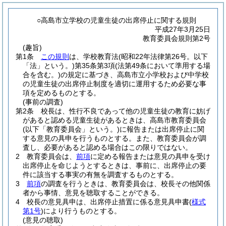
○高島市立学校の児童生徒の出席停止に関する規則
平成27年3月25日
教育委員会規則第2号
(趣旨)
第1条
この規則
は、学校教育法
(昭和22年法律第26号。以下
「法」という。)
第35条第3項
(法第49条において準用する場
合を含む。)
の規定に基づき、高島市立小学校および中学校
の児童生徒の出席停止制度を適切に運用するため必要な事
項を定めるものとする。
(事前の調査)
第2条
校長は、性行不良であって他の児童生徒の教育に妨げ
があると認める児童生徒があるときは、高島市教育委員会
(以下「教育委員会」という。)
に報告または出席停止に関
する意見の具申を行うものとする。
また、教育委員会が調
査し、必要があると認める場合はこの限りではない。
2
教育委員会は、
前項
に定める報告または意見の具申を受け
出席停止を命じようとするときは、事前に、出席停止の要
件に該当する事実の有無を調査するものとする。
3
前項
の調査を行うときは、教育委員会は、校長その他関係
者から事情、意見を聴取することができる。
4
校長の意見具申は、出席停止措置に係る意見具申書
(
様式
第1号
)
により行うものとする。
(意見の聴取)