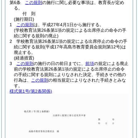
第6条
この規則
の施行に関し必要な事項は、教育長が定め
る。
付
則
(施行期日)
1
この規則
は、平成27年4月1日から施行する。
(学校教育法第26条第1項の規定による出席停止の命令の手
続に関する規則の廃止)
2
学校教育法第26条第1項の規定による出席停止の命令の手
続に関する規則
(平成17年高島市教育委員会規則第12号)
は
廃止する。
(経過措置)
3
この規則
の施行の日の前日までに、
前項
の規定による廃止
前の学校教育法第26条第1項の規定による出席停止の命令
の手続に関する規則によりなされた決定、手続きその他の
行為は、
この規則
の相当規定によりなされた手続きとみな
す。
様式第1号
(第2条関係)