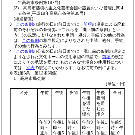
年高島市条例第187号)
(3)
高島市藤樹の里文化芸術会館の設置および管理に関す
る条例
(平成18年高島市条例第35号)
(経過措置)
3
この条例
の施行の日の前日までに、
前項
の規定による廃止
前のそれぞれの条例
(以下これらを「廃止前の条例」とい
う。)
の規定によりなされた申請、処分、手続その他の行為
は、
この条例
の相当規定によりなされた申請、処分、手続
その他の行為とみなす。
4
この条例
の公布の日の前日までに、廃止前の条例の規定に
よりなされた文化ホールの使用承認の申請で、
前項
の規定
によりその承認を受けたものとみなす場合の使用料につい
ては、
別表
の規定にかかわらず、なお従前の例による。
別表
(第6条、第12条関係)
1 高島市民会館
(単位：円)
区分
午前
午後
夜間
午前
午後
全日
午後
夜間
を通
を通
じた
じた
場合
場合
午前9
午後1
午後6
午前9
午後1
午前9
時～
時～
時～
時～
時～
時～午
正午
午後5
午後1
午後5
午後1
後10