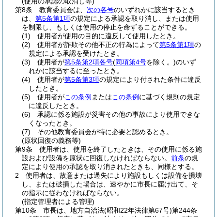
(使用の承認の取消し等)
第8条
教育委員会は、
次の各号
のいずれかに該当するとき
は、
第5条第1項
の規定による承認を取り消し、または使用
を制限し、もしくは使用の停止を命ずることができる。
(1)
使用者が使用の目的に違反して使用したとき。
(2)
使用者が詐欺その他不正の行為によって
第5条第1項
の
規定による承認を受けたとき。
(3)
使用者が
第5条第2項各号
(
同項第4号
を除く。)
のいず
れかに該当するに至ったとき。
(4)
使用者が
第5条第3項
の規定により付された条件に違反
したとき。
(5)
使用者が
この条例
または
この条例
に基づく規則の規定
に違反したとき。
(6)
承認に係る施設が災害その他の事故により使用できな
くなったとき。
(7)
その他教育委員会が特に必要と認めるとき。
(原状回復の義務等)
第9条
使用者は、使用を終了したときは、その使用に係る施
設および設備を原状に回復しなければならない。
前条
の規
定により使用の承認を取り消されたときも、同様とする。
2
使用者は、故意または過失により施設もしくは設備を損壊
し、または破損した場合は、速やかに市長に届け出て、そ
の指示に従わなければならない。
(指定管理者による管理)
第10条
市長は、地方自治法
(昭和22年法律第67号)
第244条