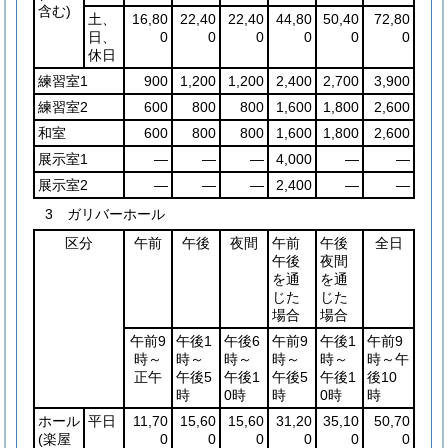
含む)
土、
16,80
22,40
22,40
44,80
50,40
72,80
日、
0
0
0
0
0
0
休日
練習室1
900
1,200
1,200
2,400
2,700
3,900
練習室2
600
800
800
1,600
1,800
2,600
和室
600
800
800
1,600
1,800
2,600
展示室1
―
―
―
4,000
―
―
展示室2
―
―
―
2,400
―
―
3 ガリバーホール
区分
午前
午後
夜間
午前
午後
全日
午後
夜間
を通
を通
じた
じた
場合
場合
午前9
午後1
午後6
午前9
午後1
午前9
時～
時～
時～
時～
時～
時～午
正午
午後5
午後1
午後5
午後1
後10
時
0時
時
0時
時
ホール
平日
11,70
15,60
15,60
31,20
35,10
50,70
(楽屋
0
0
0
0
0
0