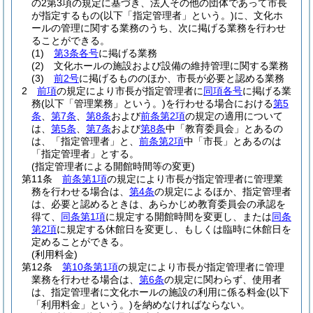
の2第3項の規定に基づき、法人その他の団体であって市長
が指定するもの
(以下「指定管理者」という。)
に、文化ホ
ールの管理に関する業務のうち、次に掲げる業務を行わせ
ることができる。
(1)
第3条各号
に掲げる業務
(2)
文化ホールの施設および設備の維持管理に関する業務
(3)
前2号
に掲げるもののほか、市長が必要と認める業務
2
前項
の規定により市長が指定管理者に
同項各号
に掲げる業
務
(以下「管理業務」という。)
を行わせる場合における
第5
条
、
第7条
、
第8条
および
前条第2項
の規定の適用について
は、
第5条
、
第7条
および
第8条
中「教育委員会」とあるの
は、「指定管理者」と、
前条第2項
中「市長」とあるのは
「指定管理者」とする。
(指定管理者による開館時間等の変更)
第11条
前条第1項
の規定により市長が指定管理者に管理業
務を行わせる場合は、
第4条
の規定によるほか、指定管理者
は、必要と認めるときは、あらかじめ教育委員会の承認を
得て、
同条第1項
に規定する開館時間を変更し、または
同条
第2項
に規定する休館日を変更し、もしくは臨時に休館日を
定めることができる。
(利用料金)
第12条
第10条第1項
の規定により市長が指定管理者に管理
業務を行わせる場合は、
第6条
の規定に関わらず、使用者
は、指定管理者に文化ホールの施設の利用に係る料金
(以下
「利用料金」という。)
を納めなければならない。