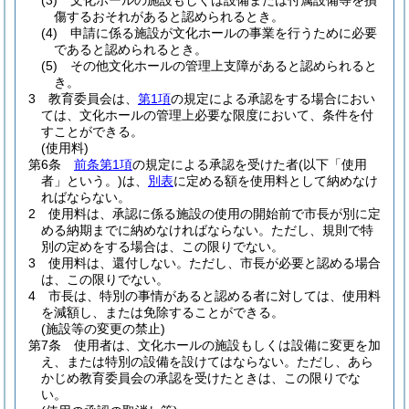
(3)
文化ホールの施設もしくは設備または付属設備等を損
傷するおそれがあると認められるとき。
(4)
申請に係る施設が文化ホールの事業を行うために必要
であると認められるとき。
(5)
その他文化ホールの管理上支障があると認められると
き。
3
教育委員会は、
第1項
の規定による承認をする場合におい
ては、文化ホールの管理上必要な限度において、条件を付
すことができる。
(使用料)
第6条
前条第1項
の規定による承認を受けた者
(以下「使用
者」という。)
は、
別表
に定める額を使用料として納めなけ
ればならない。
2
使用料は、承認に係る施設の使用の開始前で市長が別に定
める納期までに納めなければならない。
ただし、規則で特
別の定めをする場合は、この限りでない。
3
使用料は、還付しない。
ただし、市長が必要と認める場合
は、この限りでない。
4
市長は、特別の事情があると認める者に対しては、使用料
を減額し、または免除することができる。
(施設等の変更の禁止)
第7条
使用者は、文化ホールの施設もしくは設備に変更を加
え、または特別の設備を設けてはならない。
ただし、あら
かじめ教育委員会の承認を受けたときは、この限りでな
い。