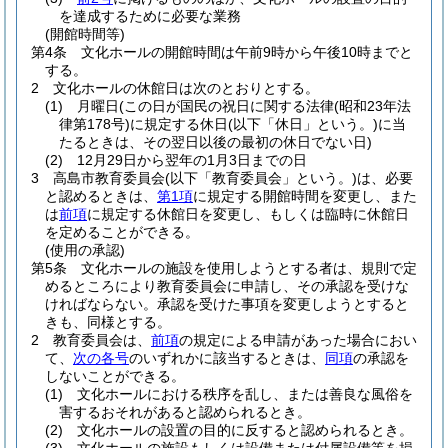
を達成するために必要な業務
(開館時間等)
第4条
文化ホールの開館時間は午前9時から午後10時までと
する。
2
文化ホールの休館日は次のとおりとする。
(1)
月曜日
(この日が国民の祝日に関する法律
(昭和23年法
律第178号)
に規定する休日
(以下「休日」という。)
に当
たるときは、その翌日以後の最初の休日でない日)
(2)
12月29日から翌年の1月3日までの日
3
高島市教育委員会
(以下「教育委員会」という。)
は、必要
と認めるときは、
第1項
に規定する開館時間を変更し、また
は
前項
に規定する休館日を変更し、もしくは臨時に休館日
を定めることができる。
(使用の承認)
第5条
文化ホールの施設を使用しようとする者は、規則で定
めるところにより教育委員会に申請し、その承認を受けな
ければならない。
承認を受けた事項を変更しようとすると
きも、同様とする。
2
教育委員会は、
前項
の規定による申請があった場合におい
て、
次の各号
のいずれかに該当するときは、
同項
の承認を
しないことができる。
(1)
文化ホールにおける秩序を乱し、または善良な風俗を
害するおそれがあると認められるとき。
(2)
文化ホールの設置の目的に反すると認められるとき。