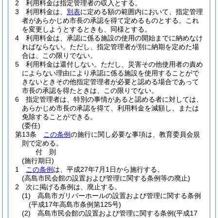
2
利用料金は指定管理者の収入とする。
3
利用料金は、
別表
に定める額の範囲内において、指定管理
者があらかじめ市長の承認を得て定めるものとする。
これ
を変更しようとするときも、同様とする。
4
利用料金は、承認に係る施設の使用の開始までに納めなけ
ればならない。
ただし、指定管理者が別に納期を定めた場
合は、この限りでない。
5
利用料金は還付しない。
ただし、災害その他使用者の責め
によらない理由により承認に係る施設を使用することがで
きないときその他指定管理者が必要と認める場合であって
市長の承認を得たときは、この限りでない。
6
指定管理者は、特別の事情があると認める者に対しては、
あらかじめ市長の承認を得て、利用料金を減額し、または
免除することができる。
(委任)
第13条
この条例
の施行に関し必要な事項は、教育委員会規
則で定める。
付
則
(施行期日)
1
この条例
は、平成27年7月1日から施行する。
(高島市民会館の設置および管理に関する条例等の廃止)
2
次に掲げる条例は、廃止する。
(1)
高島市ガリバーホールの設置および管理に関する条例
(平成17年高島市条例第125号)
(2)
高島市民会館の設置および管理に関する条例
(平成17