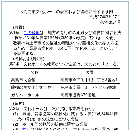
○高島市文化ホールの設置および管理に関する条例
平成27年3月27日
条例第24号
(設置)
第1条
この条例
は、地方教育行政の組織及び運営に関する法
律
(昭和31年法律第162号)
第30条の規定に基づき、文化、
教養の向上等市民の福祉の増進および芸術文化の振興を図
るため、高島市文化ホール
(以下「文化ホール」という。)
を設置する。
(名称および位置)
第2条
文化ホールの名称および位置は、次のとおりとする。
名称
位置
高島市民会館
高島市今津町中沼一丁目3番地1
藤樹の里文化芸術会館
高島市安曇川町上小川106番地
ガリバーホール
高島市勝野670番地
(業務)
第3条
文化ホールは、次に掲げる業務を行う。
(1)
劇場、音楽堂等の活性化に関する法律
(平成24年法律
第49号)
第3条の規定に基づく業務
(2)
ホール等の施設の提供に関する業務
(3)
前2号
に掲げるもののほか、文化ホールの設置の目的