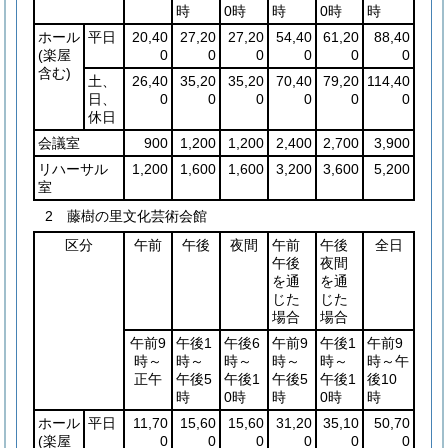
時
0時
時
0時
時
ホール
平日
20,40
27,20
27,20
54,40
61,20
88,40
(楽屋
0
0
0
0
0
0
含む)
土、
26,40
35,20
35,20
70,40
79,20
114,40
日、
0
0
0
0
0
0
休日
会議室
900
1,200
1,200
2,400
2,700
3,900
リハーサル
1,200
1,600
1,600
3,200
3,600
5,200
室
2 藤樹の里文化芸術会館
区分
午前
午後
夜間
午前
午後
全日
午後
夜間
を通
を通
じた
じた
場合
場合
午前9
午後1
午後6
午前9
午後1
午前9
時～
時～
時～
時～
時～
時～午
正午
午後5
午後1
午後5
午後1
後10
時
0時
時
0時
時
ホール
平日
11,70
15,60
15,60
31,20
35,10
50,70
(楽屋
0
0
0
0
0
0