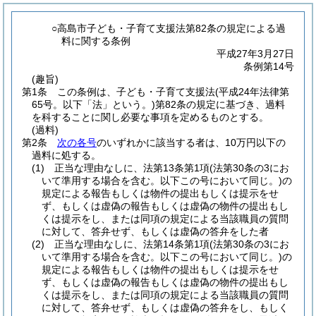
○高島市子ども・子育て支援法第82条の規定による過
料に関する条例
平成27年3月27日
条例第14号
(趣旨)
第1条
この条例は、子ども・子育て支援法
(平成24年法律第
65号。以下「法」という。)
第82条の規定に基づき、過料
を科することに関し必要な事項を定めるものとする。
(過料)
第2条
次の各号
のいずれかに該当する者は、10万円以下の
過料に処する。
(1)
正当な理由なしに、法第13条第1項
(法第30条の3にお
いて準用する場合を含む。以下この号において同じ。)
の
規定による報告もしくは物件の提出もしくは提示をせ
ず、もしくは虚偽の報告もしくは虚偽の物件の提出もし
くは提示をし、または同項の規定による当該職員の質問
に対して、答弁せず、もしくは虚偽の答弁をした者
(2)
正当な理由なしに、法第14条第1項
(法第30条の3にお
いて準用する場合を含む。以下この号において同じ。)
の
規定による報告もしくは物件の提出もしくは提示をせ
ず、もしくは虚偽の報告もしくは虚偽の物件の提出もし
くは提示をし、または同項の規定による当該職員の質問
に対して、答弁せず、もしくは虚偽の答弁をし、もしく