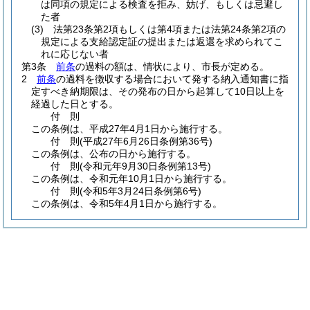
は同項の規定による検査を拒み、妨げ、もしくは忌避し
た者
(3)
法第23条第2項もしくは第4項または法第24条第2項の
規定による支給認定証の提出または返還を求められてこ
れに応じない者
第3条
前条
の過料の額は、情状により、市長が定める。
2
前条
の過料を徴収する場合において発する納入通知書に指
定すべき納期限は、その発布の日から起算して10日以上を
経過した日とする。
付
則
この条例は、平成27年4月1日から施行する。
付
則
(平成27年6月26日
条例第36号)
この条例は、公布の日から施行する。
付
則
(令和元年9月30日
条例第13号)
この条例は、令和元年10月1日から施行する。
付
則
(令和5年3月24日
条例第6号)
この条例は、令和5年4月1日から施行する。