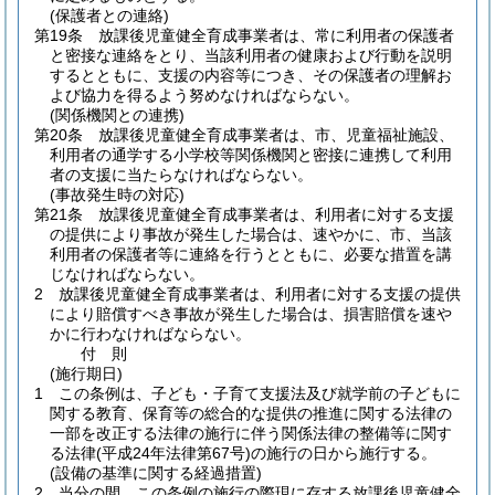
(保護者との連絡)
第19条
放課後児童健全育成事業者は、常に利用者の保護者
と密接な連絡をとり、当該利用者の健康および行動を説明
するとともに、支援の内容等につき、その保護者の理解お
よび協力を得るよう努めなければならない。
(関係機関との連携)
第20条
放課後児童健全育成事業者は、市、児童福祉施設、
利用者の通学する小学校等関係機関と密接に連携して利用
者の支援に当たらなければならない。
(事故発生時の対応)
第21条
放課後児童健全育成事業者は、利用者に対する支援
の提供により事故が発生した場合は、速やかに、市、当該
利用者の保護者等に連絡を行うとともに、必要な措置を講
じなければならない。
2
放課後児童健全育成事業者は、利用者に対する支援の提供
により賠償すべき事故が発生した場合は、損害賠償を速や
かに行わなければならない。
付
則
(施行期日)
1
この条例は、子ども・子育て支援法及び就学前の子どもに
関する教育、保育等の総合的な提供の推進に関する法律の
一部を改正する法律の施行に伴う関係法律の整備等に関す
る法律
(平成24年法律第67号)
の施行の日から施行する。
(設備の基準に関する経過措置)
2
当分の間、この条例の施行の際現に存する放課後児童健全