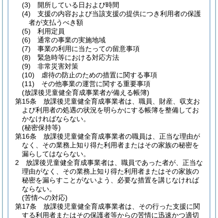
(3)
開所している日および時間
(4)
支援の内容および当該支援の提供につき利用者の保護
者が支払うべき額
(5)
利用定員
(6)
通常の事業の実施地域
(7)
事業の利用に当たっての留意事項
(8)
緊急時等における対応方法
(9)
非常災害対策
(10)
虐待の防止のための措置に関する事項
(11)
その他事業の運営に関する重要事項
(放課後児童健全育成事業者が備える帳簿)
第15条
放課後児童健全育成事業者は、職員、財産、収支お
よび利用者の処遇の状況を明らかにする帳簿を整備してお
かなければならない。
(秘密保持等)
第16条
放課後児童健全育成事業者の職員は、正当な理由が
なく、その業務上知り得た利用者またはその家族の秘密を
漏らしてはならない。
2
放課後児童健全育成事業者は、職員であった者が、正当な
理由がなく、その業務上知り得た利用者またはその家族の
秘密を漏らすことがないよう、必要な措置を講じなければ
ならない。
(苦情への対応)
第17条
放課後児童健全育成事業者は、その行った支援に関
する利用者またはその保護者等からの苦情に迅速かつ適切