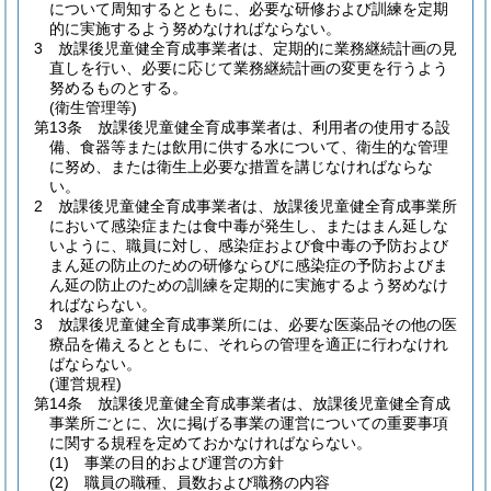
について周知するとともに、必要な研修および訓練を定期
的に実施するよう努めなければならない。
3
放課後児童健全育成事業者は、定期的に業務継続計画の見
直しを行い、必要に応じて業務継続計画の変更を行うよう
努めるものとする。
(衛生管理等)
第13条
放課後児童健全育成事業者は、利用者の使用する設
備、食器等または飲用に供する水について、衛生的な管理
に努め、または衛生上必要な措置を講じなければならな
い。
2
放課後児童健全育成事業者は、放課後児童健全育成事業所
において感染症または食中毒が発生し、またはまん延しな
いように、職員に対し、感染症および食中毒の予防および
まん延の防止のための研修ならびに感染症の予防およびま
ん延の防止のための訓練を定期的に実施するよう努めなけ
ればならない。
3
放課後児童健全育成事業所には、必要な医薬品その他の医
療品を備えるとともに、それらの管理を適正に行わなけれ
ばならない。
(運営規程)
第14条
放課後児童健全育成事業者は、放課後児童健全育成
事業所ごとに、次に掲げる事業の運営についての重要事項
に関する規程を定めておかなければならない。
(1)
事業の目的および運営の方針
(2)
職員の職種、員数および職務の内容