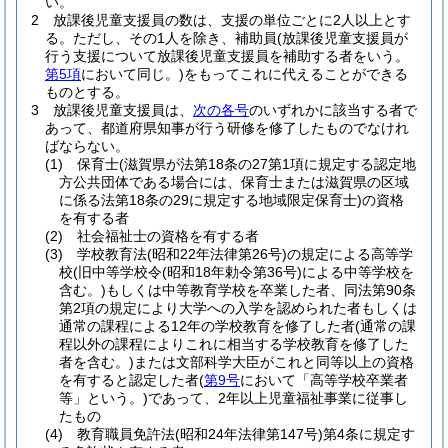
い。
2
放課後児童支援員の数は、支援の単位ごとに2人以上とす
る。
ただし、その1人を除き、補助員
(放課後児童支援員が
行う支援について放課後児童支援員を補助する者をいう。
第5項
において同じ。)
をもってこれに代えることができる
ものとする。
3
放課後児童支援員は、
次の各号
のいずれかに該当する者で
あって、都道府県知事が行う研修を修了したものでなけれ
ばならない。
(1)
保育士
(滋賀県が法第18条の27第1項に規定する認定地
方公共団体である場合には、保育士または滋賀県の区域
に係る法第18条の29に規定する地域限定保育士)
の資格
を有する者
(2)
社会福祉士の資格を有する者
(3)
学校教育法
(昭和22年法律第26号)
の規定による高等学
校
(旧中等学校令
(昭和18年勅令第36号)
による中等学校を
含む。)
もしくは中等教育学校を卒業した者、同法第90条
第2項の規定により大学への入学を認められた者もしくは
通常の課程による12年の学校教育を修了した者
(通常の課
程以外の課程によりこれに相当する学校教育を修了した
者を含む。)
または文部科学大臣がこれと同等以上の資格
を有すると認定した者
(
第9号
において「高等学校卒業者
等」という。)
であって、2年以上児童福祉事業に従事し
たもの
(4)
教育職員免許法
(昭和24年法律第147号)
第4条に規定す