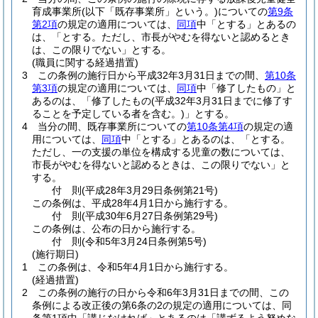
育成事業所
(以下「既存事業所」という。)
についての
第9条
第2項
の規定の適用については、
同項
中「とする」とあるの
は、「とする。ただし、市長がやむを得ないと認めるとき
は、この限りでない」とする。
(職員に関する経過措置)
3
この条例の施行日から平成32年3月31日までの間、
第10条
第3項
の規定の適用については、
同項
中「修了したもの」と
あるのは、「修了したもの
(平成32年3月31日までに修了す
ることを予定している者を含む。)
」とする。
4
当分の間、既存事業所についての
第10条第4項
の規定の適
用については、
同項
中「とする」とあるのは、「とする。
ただし、一の支援の単位を構成する児童の数については、
市長がやむを得ないと認めるときは、この限りでない」と
する。
付
則
(平成28年3月29日
条例第21号)
この条例は、平成28年4月1日から施行する。
付
則
(平成30年6月27日
条例第29号)
この条例は、公布の日から施行する。
付
則
(令和5年3月24日
条例第5号)
(施行期日)
1
この条例は、令和5年4月1日から施行する。
(経過措置)
2
この条例の施行の日から令和6年3月31日までの間、この
条例による改正後の第6条の2の規定の適用については、同