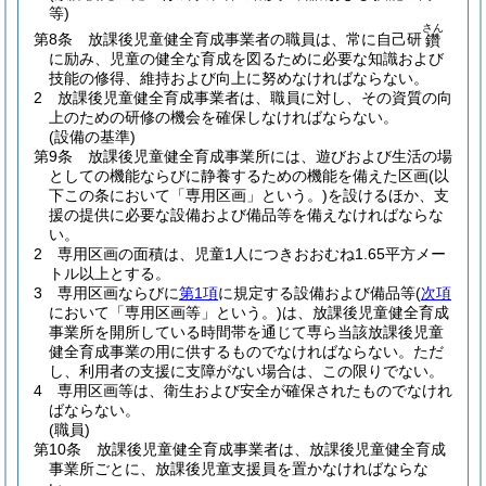
等)
さん
第8条
放課後児童健全育成事業者の職員は、常に自己研
鑽
に励み、児童の健全な育成を図るために必要な知識および
技能の修得、維持および向上に努めなければならない。
2
放課後児童健全育成事業者は、職員に対し、その資質の向
上のための研修の機会を確保しなければならない。
(設備の基準)
第9条
放課後児童健全育成事業所には、遊びおよび生活の場
としての機能ならびに静養するための機能を備えた区画
(以
下この条において「専用区画」という。)
を設けるほか、支
援の提供に必要な設備および備品等を備えなければならな
い。
2
専用区画の面積は、児童1人につきおおむね1.65平方メー
トル以上とする。
3
専用区画ならびに
第1項
に規定する設備および備品等
(
次項
において「専用区画等」という。)
は、放課後児童健全育成
事業所を開所している時間帯を通じて専ら当該放課後児童
健全育成事業の用に供するものでなければならない。
ただ
し、利用者の支援に支障がない場合は、この限りでない。
4
専用区画等は、衛生および安全が確保されたものでなけれ
ばならない。
(職員)
第10条
放課後児童健全育成事業者は、放課後児童健全育成
事業所ごとに、放課後児童支援員を置かなければならな