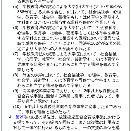
る免許状を有する者
(5)
学校教育法の規定による大学
(旧大学令
(大正7年勅令第
388号)
による大学を含む。)
において、社会福祉学、心理
学、教育学、社会学、芸術学もしくは体育学を専修する
学科またはこれらに相当する課程を修めて卒業した者
(6)
学校教育法の規定による大学において、社会福祉学、
心理学、教育学、社会学、芸術学もしくは体育学を専修
する学科またはこれらに相当する課程において優秀な成
績で単位を修得したことにより、同法第102条第2項の規
定により大学院への入学が認められた者
(7)
学校教育法の規定による大学院において、社会福祉
学、心理学、教育学、社会学、芸術学もしくは体育学を
専攻する研究科またはこれらに相当する課程を修めて卒
業した者
(8)
外国の大学において、社会福祉学、心理学、教育学、
社会学、芸術学もしくは体育学を専修する学科またはこ
れらに相当する課程を修めて卒業した者
(9)
高等学校卒業者等であり、かつ、2年以上放課後児童
健全育成事業に類似する事業に従事した者であって、市
長が適当と認めたもの
(10)
5年以上放課後児童健全育成事業に従事した者であっ
て、市長が適当と認めたもの
4
第2項
の支援の単位は、放課後児童健全育成事業における
支援であって、その提供が同時に一または複数の利用者に
対して一体的に行われるものをいい、一の支援の単位を構