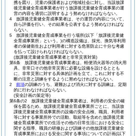
携を図り、児童の保護者および地域社会に対し、当該放課
後児童健全育成事業者が行う放課後児童健全育成事業の運
営の内容を適切に説明するよう努めなければならない。
4
放課後児童健全育成事業者は、その運営の内容について、
自ら評価を行い、その結果を公表するよう努めなければな
らない。
5
放課後児童健全育成事業を行う場所
(以下「放課後児童健
全育成事業所」という。)
の構造設備は、採光、換気等利用
者の保健衛生および利用者に対する危害防止に十分な考慮
を払って設けられなければならない。
(放課後児童健全育成事業者と非常災害対策)
第6条
放課後児童健全育成事業者は、軽便消火器等の消火用
具、非常口その他非常災害に必要な設備を設けるととも
に、非常災害に対する具体的計画を立て、これに対する不
断の注意と訓練をするように努めなければならない。
2
前項
の訓練のうち、避難および消火に対する訓練は、定期
的に行わなければならない。
(安全計画の策定等)
第6条の2
放課後児童健全育成事業者は、利用者の安全の確
保を図るため、放課後児童健全育成事業所ごとに、当該放
課後児童健全育成事業所の設備の安全点検、職員、利用者
等に対する事業所外での活動、取組等を含めた放課後児童
健全育成事業所での生活その他の日常生活における安全に
関する指導、職員の研修および訓練その他放課後児童健全
育成事業所における安全に関する事項についての計画
(以下