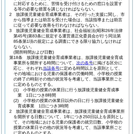
に対応するために、苦情を受け付けるための窓口を設置す
る等の必要な措置を講じなければならない。
2
放課後児童健全育成事業者は、その行った支援に関し、市
から指導または助言を受けた場合は、当該指導または助言
に従って必要な改善を行わなければならない。
3
放課後児童健全育成事業者は、社会福祉法
(昭和26年法律
第45号)
第83条に規定する運営適正化委員会が行う同法第
85条第1項の規定による調査にできる限り協力しなければ
ならない。
(開所時間および日数)
第18条
放課後児童健全育成事業者は、放課後児童健全育成
事業所を開所する時間について、
次の各号
に掲げる区分に
応じ、それぞれ
当該各号
に定める時間以上を原則として、
その地域における児童の保護者の労働時間、小学校の授業
の終了の時刻その他の状況等を考慮して、当該事業所ごと
に定めるものとする。
(1)
小学校の授業の休業日に行う放課後児童健全育成事
業 1日につき8時間
(2)
小学校の授業の休業日以外の日に行う放課後児童健全
育成事業 1日につき3時間
2
放課後児童健全育成事業者は、放課後児童健全育成事業所
を開所する日数について、1年につき250日以上を原則とし
て、その地域における児童の保護者の就労日数、小学校の
授業の休業日その他の状況等を考慮して、当該事業所ごと
に定めるものとする。