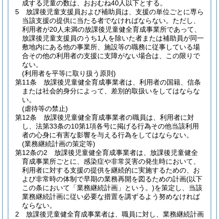
成する児童の数は、おおむね40人以下とする。
5
放課後児童支援員および補助員は、支援の単位ごとに専ら
当該支援の提供に当たる者でなければならない。
ただし、
利用者が20人未満の放課後児童健全育成事業所であって、
放課後児童支援員のうち1人を除いた者または補助員が同一
敷地内にある他の事業所、施設等の職務に従事している場
合その他の利用者の支援に支障がない場合は、この限りで
ない。
(利用者を平等に取り扱う原則)
第11条
放課後児童健全育成事業者は、利用者の国籍、信条
または社会的身分によって、差別的取扱いをしてはならな
い。
(虐待等の禁止)
第12条
放課後児童健全育成事業者の職員は、利用者に対
し、法第33条の10第1項各号に掲げる行為その他当該利用
者の心身に有害な影響を与える行為をしてはならない。
(業務継続計画の策定等)
第12条の2
放課後児童健全育成事業者は、放課後児童健全
育成事業所ごとに、感染症や非常災害の発生時において、
利用者に対する支援の提供を継続的に実施するための、お
よび非常時の体制で早期の業務再開を図るための計画
(以下
この条において「業務継続計画」という。)
を策定し、当該
業務継続計画に従い必要な措置を講ずるよう努めなければ
ならない。
2
放課後児童健全育成事業者は、職員に対し、業務継続計画