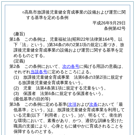
○高島市放課後児童健全育成事業の設備および運営に関
する基準を定める条例
平成26年9月29日
条例第42号
(趣旨)
第1条
この条例は、児童福祉法
(昭和22年法律第164号。以
下「法」という。)
第34条の8の2第1項の規定に基づき、放
課後児童健全育成事業の設備および運営に関する基準を定
めるものとする。
(定義)
第2条
この条例において、
次の各号
に掲げる用語の意義は、
それぞれ
当該各号
に定めるところによる。
(1)
放課後児童健全育成事業 法第6条の3第2項に規定す
る放課後児童健全育成事業をいう。
(2)
児童 法第4条第1項に規定する児童をいう。
(3)
保護者 法第6条に規定する保護者をいう。
(最低基準の目的等)
第3条
この条例に定める基準
(
次項
および
次条
において「最
低基準」という。)
は、放課後児童健全育成事業を利用して
いる児童
(以下「利用者」という。)
が、明るくて、衛生的
な環境において、素養があり、かつ、適切な訓練を受けた
職員の支援により、心身ともに健やかに育成されることを
保障するものとする。