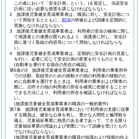
この条において「安全計画」という。)
を策定し、当該安全
計画に従い必要な措置を講じなければならない。
2
放課後児童健全育成事業者は、職員に対し、安全計画につ
いて周知するとともに、
前項
の研修および訓練を定期的に
実施しなければならない。
3
放課後児童健全育成事業者は、利用者の安全の確保に関し
て保護者との連携が図られるよう、保護者に対し、安全計
画に基づく取組の内容等について周知しなければならな
い。
4
放課後児童健全育成事業者は、定期的に安全計画の見直し
を行い、必要に応じて安全計画の変更を行うものとする。
(自動車を運行する場合の所在の確認)
第6条の3
放課後児童健全育成事業者は、利用者の事業所外
での活動、取組等のための移動その他の利用者の移動のた
めに自動車を運行するときは、利用者の乗車および降車の
際に、点呼その他の利用者の所在を確実に把握することが
できる方法により、利用者の所在を確認しなければならな
い。
(放課後児童健全育成事業者の職員の一般的要件)
第7条
放課後児童健全育成事業において利用者の支援に従事
する職員は、健全な心身を有し、豊かな人間性と倫理観を
備え、児童福祉事業に熱意のある者であって、できる限り
児童福祉事業の理論および実際について訓練を受けたもの
でなければならない。
(放課後児童健全育成事業者の職員の知識および技能の向上