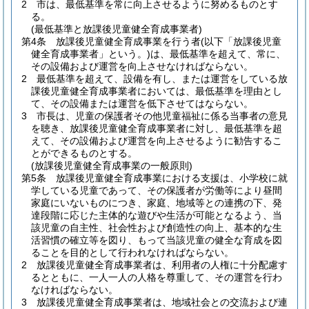
2
市は、最低基準を常に向上させるように努めるものとす
る。
(最低基準と放課後児童健全育成事業者)
第4条
放課後児童健全育成事業を行う者
(以下「放課後児童
健全育成事業者」という。)
は、最低基準を超えて、常に、
その設備および運営を向上させなければならない。
2
最低基準を超えて、設備を有し、または運営をしている放
課後児童健全育成事業者においては、最低基準を理由とし
て、その設備または運営を低下させてはならない。
3
市長は、児童の保護者その他児童福祉に係る当事者の意見
を聴き、放課後児童健全育成事業者に対し、最低基準を超
えて、その設備および運営を向上させるように勧告するこ
とができるものとする。
(放課後児童健全育成事業の一般原則)
第5条
放課後児童健全育成事業における支援は、小学校に就
学している児童であって、その保護者が労働等により昼間
家庭にいないものにつき、家庭、地域等との連携の下、発
達段階に応じた主体的な遊びや生活が可能となるよう、当
該児童の自主性、社会性および創造性の向上、基本的な生
活習慣の確立等を図り、もって当該児童の健全な育成を図
ることを目的として行われなければならない。
2
放課後児童健全育成事業者は、利用者の人権に十分配慮す
るとともに、一人一人の人格を尊重して、その運営を行わ
なければならない。
3
放課後児童健全育成事業者は、地域社会との交流および連