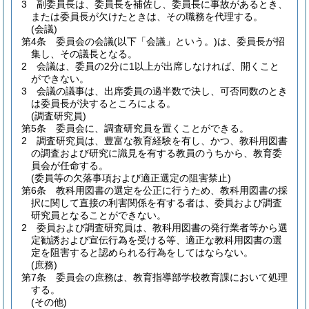
3
副委員長は、委員長を補佐し、委員長に事故があるとき、
または委員長が欠けたときは、その職務を代理する。
(会議)
第4条
委員会の会議
(以下「会議」という。)
は、委員長が招
集し、その議長となる。
2
会議は、委員の2分に1以上が出席しなければ、開くこと
ができない。
3
会議の議事は、出席委員の過半数で決し、可否同数のとき
は委員長が決するところによる。
(調査研究員)
第5条
委員会に、調査研究員を置くことができる。
2
調査研究員は、豊富な教育経験を有し、かつ、教科用図書
の調査および研究に識見を有する教員のうちから、教育委
員会が任命する。
(委員等の欠落事項および適正選定の阻害禁止)
第6条
教科用図書の選定を公正に行うため、教科用図書の採
択に関して直接の利害関係を有する者は、委員および調査
研究員となることができない。
2
委員および調査研究員は、教科用図書の発行業者等から選
定勧誘および宣伝行為を受ける等、適正な教科用図書の選
定を阻害すると認められる行為をしてはならない。
(庶務)
第7条
委員会の庶務は、教育指導部学校教育課において処理
する。
(その他)