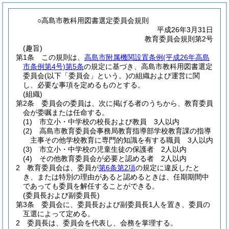
○高島市教科用図書選定委員会規則
平成26年3月31日
教育委員会規則第2号
(趣旨)
第1条
この規則は、
高島市附属機関設置条例
(平成26年高島
市条例第4号)
第5条
の規定に基づき、高島市教科用図書選定
委員会
(以下「委員会」という。)
の組織および運営に関
し、必要な事項を定めるものとする。
(組織)
第2条
委員会の委員は、次に掲げる者のうちから、教育委員
会が委嘱または任命する。
(1)
市立小・中学校の校長および教員 3人以内
(2)
高島市教育委員会事務局教育指導部学校教育課の指導
主事その他学校教育に専門的知識を有する職員 3人以内
(3)
市立小・中学校の児童生徒の保護者 2人以内
(4)
その他教育委員会が必要と認める者 2人以内
2
教育委員会は、委員が
第6条第2項
の規定に違反したと
き、または特別の理由があると認めるときは、任期期間中
であっても委員を解任することができる。
(委員長および副委員長)
第3条
委員会に、委員長および副委員長1人を置き、委員の
互選によって定める。
2
委員長は、委員会を代表し、会務を掌理する。