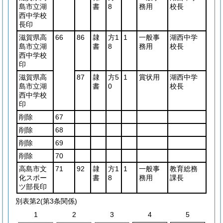
島市立湖
書
8
務用
校長
西中学校
長印
滋賀県高
66
86
隷
方1
1
一般事
湖西中学
島市立湖
書
8
務用
校長
西中学校
印
滋賀県高
87
隷
方5
1
賞状用
湖西中学
島市立湖
書
0
校長
西中学校
印
削除
67
削除
68
削除
69
削除
70
高島市文
71
92
隷
方1
1
一般事
教育総務
化スポー
書
8
務用
課長
ツ部長印
別表第2
(第3条関係)
1
2
3
4
5