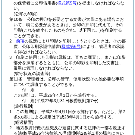
の保管者に公印借用書
(
様式第5号
)
を提出しなければならな
い。
(公印の印刷)
第10条
公印の押印を必要とする文書が大量にある場合にお
いて、特に必要があるときは、公印の押印に代えて、その
印影
(これを縮小したものを含む。以下同じ。)
を印刷する
ことができる。
2
前項
の規定により印影を印刷しようとするときは、その都
度、公印印刷承認申請書
(
様式第6号
)
により、管理者の承認
を得なければならない。
3
印刷に使用した印影の原板は、直ちに廃棄し、または印影
部分を抹消するとともに、公印の印影を印刷した文書は、
厳重に管理しなければならない。
(管守状況の調査等)
第11条
管理者は、公印の管守、使用状況その他必要な事項
について調査することができる。
付
則
この規則は、平成26年4月1日から施行する。
付
則
(平成27年3月31日
教委規則第7号)
(施行規則)
1
この規則は、平成27年4月1日から施行する。
ただし、第2
条の規則による規定は平成28年4月1日から施行する。
(経過措置)
2
地方教育行政の組織及び運営に関する法律の一部を改正す
る法律
(平成26年法律第76号)
附則第2条第1項の場合におい