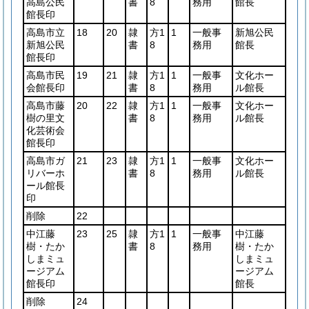
高島公民
書
8
務用
館長
館長印
高島市立
18
20
隷
方1
1
一般事
新旭公民
新旭公民
書
8
務用
館長
館長印
高島市民
19
21
隷
方1
1
一般事
文化ホー
会館長印
書
8
務用
ル館長
高島市藤
20
22
隷
方1
1
一般事
文化ホー
樹の里文
書
8
務用
ル館長
化芸術会
館長印
高島市ガ
21
23
隷
方1
1
一般事
文化ホー
リバーホ
書
8
務用
ル館長
ール館長
印
削除
22
中江藤
23
25
隷
方1
1
一般事
中江藤
樹・たか
書
8
務用
樹・たか
しまミュ
しまミュ
ージアム
ージアム
館長印
館長
削除
24