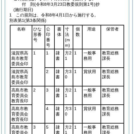
付
則
(令和8年3月23日
教委規則第1号)
抄
(施行期日)
1
この規則は、令和8年4月1日から施行する。
別表第1
(第3条関係)
名称
ひな
公
書
寸
個
用途
保管者
形番
印
体
法
数
号
番
(m
号
m)
滋賀県高
1
1
隷
方2
1
一般事
教育総務
島市教育
書
1
務用
課長
委員会印
滋賀県高
2
隷
方3
1
賞状用
教育総務
島市教育
書
0
課長
委員会印
高島市教
2
3
隷
方2
1
一般事
教育総務
育委員会
書
1
務用
課長
教育長印
高島市教
4
隷
方3
1
賞状用
教育総務
育委員会
書
0
課長
教育長印
高島市教
3
5
隷
方2
1
一般事
教育総務
育委員会
書
1
務用
課長