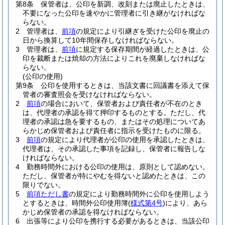
第8条
保管者は、公印を新調、改刻または廃止したときは、
不要になった公印を速やかに管理者に引き継がなければな
らない。
2
管理者は、
前項
の規定により引継ぎを受けた公印を廃止の
日から換算して10年間保存しなければならない。
3
管理者は、
前項
に規定する保存期間が経過したときは、公
印を裁断または焼却の方法によりこれを廃棄しなければな
らない。
(公印の使用)
第9条
公印を使用するときは、当該文書に回議書を添えて保
管者の審査照会を受けなければならない。
2
前項
の場合において、保管者および責任者が不在のとき
は、代理者の承認を得て押印するものとする。
ただし、代
理者の承認は急を要するもの、またはその処理についてあ
らかじめ保管者および責任者に指示を受けたものに限る。
3
前項
の規定により代理者が公印の使用を承認したときは、
代理者は、その承認した事項を記録し、保管者に報告しな
ければならない。
4
勤務時間外における公印の使用は、原則として認めない。
ただし、保管者が特にやむを得ないと認めたときは、この
限りでない。
5
前項ただし書
の規定により勤務時間外に公印を使用しよう
とするときは、時間外公印使用簿
(
様式第4号
)
により、あら
かじめ保管者の承認を得なければならない。
6
出張等により公印を携行する必要があるときは、当該公印