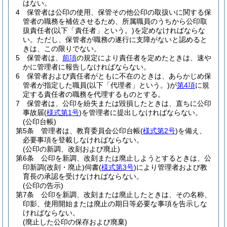
はない。
4
保管者は公印の使用、保管その他公印の取扱いに関する保
管者の職務を補佐させるため、所属職員のうちから公印取
扱責任者
(以下「責任者」という。)
を定めなければならな
い。
ただし、保管者が職務の遂行に支障がないと認めると
きは、この限りでない。
5
保管者は、
前項
の規定により責任者を定めたときは、速や
かに管理者に報告しなければならない。
6
保管者および責任者がともに不在のときは、あらかじめ保
管者が指定した職員
(以下「代理者」という。)
が
第4項
に規
定する責任者の職務を代理するものとする。
7
保管者は、公印を紛失または毀損したときは、直ちに公印
事故届
(
様式第1号
)
を管理者に提出しなければならない。
(公印台帳)
第5条
管理者は、教育委員会公印台帳
(
様式第2号
)
を備え、
必要事項を登載しなければならない。
(公印の新調、改刻および廃止)
第6条
公印を新調、改刻または廃止しようとするときは、公
印新調
(改刻・廃止)
伺書
(
様式第3号
)
により管理者および教
育長の承認を受けなければならない。
(公印の告示)
第7条
公印を新調、改刻または廃止したときは、その名称、
印影、使用開始または廃止の期日等必要な事項を告示しな
ければならない。
(廃止した公印の保存および廃棄)