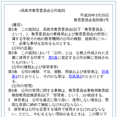
○高島市教育委員会公印規則
平成26年3月25日
教育委員会規則第1号
(趣旨)
第1条
この規則は、高島市教育委員会
(以下「教育委員会」
という。)
、教育委員会の事務局および教育委員会の所管に
属する学校その他の教育機関の公印の種類、規格等につい
て、必要な事項を定めるものとする。
(公印の定義)
第2条
この規則において「公印」とは、公務上作成された文
書に使用する印章で、
第5条
に規定する公印台帳に登録され
たものをいう。
(公印の種類および保管者等)
第3条
公印の種類、寸法、個数、用途および保管者は、
別表
第1
のとおりとし、そのひな形は、
別表第2
のとおりとす
る。
(公印の管理)
第4条
公印の管理に関する事務は、教育委員会事務局教育総
務部教育総務課長
(以下「管理者」という。)
が統括する。
2
保管者は、公印を厳正に取り扱い、使用しない場合は、堅
固な容器に納めて施錠しなければならない。
3
保管者は公印を定置する場所で使用させなければならな
い。
ただし、やむをえない理由があるときは、この限りで