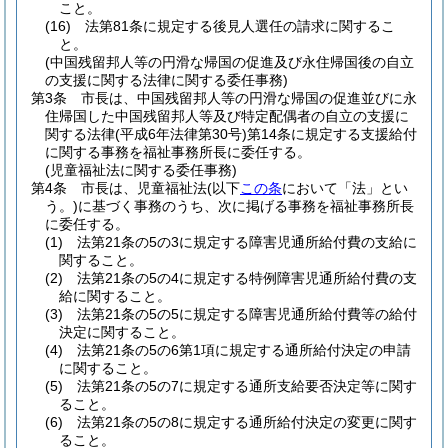
こと。
(16)
法第81条に規定する後見人選任の請求に関するこ
と。
(中国残留邦人等の円滑な帰国の促進及び永住帰国後の自立
の支援に関する法律に関する委任事務)
第3条
市長は、中国残留邦人等の円滑な帰国の促進並びに永
住帰国した中国残留邦人等及び特定配偶者の自立の支援に
関する法律
(平成6年法律第30号)
第14条に規定する支援給付
に関する事務を福祉事務所長に委任する。
(児童福祉法に関する委任事務)
第4条
市長は、児童福祉法
(以下
この条
において「法」とい
う。)
に基づく事務のうち、次に掲げる事務を福祉事務所長
に委任する。
(1)
法第21条の5の3に規定する障害児通所給付費の支給に
関すること。
(2)
法第21条の5の4に規定する特例障害児通所給付費の支
給に関すること。
(3)
法第21条の5の5に規定する障害児通所給付費等の給付
決定に関すること。
(4)
法第21条の5の6第1項に規定する通所給付決定の申請
に関すること。
(5)
法第21条の5の7に規定する通所支給要否決定等に関す
ること。
(6)
法第21条の5の8に規定する通所給付決定の変更に関す
ること。