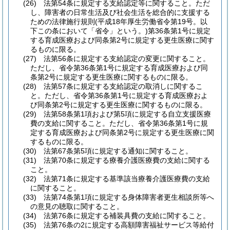
(26)
法第54条に規定する支給認定等に関すること。
ただ
し、障害者の日常生活及び社会生活を総合的に支援する
ための法律施行規則
(平成18年厚生労働省令第19号。以
下この条において「省令」という。)
第36条第1号に規定
する育成医療および同条第2号に規定する更生医療に関す
るものに限る。
(27)
法第56条に規定する支給認定の変更に関すること。
ただし、省令第36条第1号に規定する育成医療および同
条第2号に規定する更生医療に関するものに限る。
(28)
法第57条に規定する支給認定の取消しに関するこ
と。
ただし、省令第36条第1号に規定する育成医療およ
び同条第2号に規定する更生医療に関するものに限る。
(29)
法第58条第1項および第5項に規定する自立支援医療
費の支給に関すること。
ただし、省令第36条第1号に規
定する育成医療および同条第2号に規定する更生医療に関
するものに限る。
(30)
法第67条第5項に規定する通知に関すること。
(31)
法第70条に規定する療養介護医療費の支給に関する
こと。
(32)
法第71条に規定する基準該当療養介護医療費の支給
に関すること。
(33)
法第74条第1項に規定する身体障害者更生相談所等へ
の意見の聴取に関すること。
(34)
法第76条に規定する補装具費の支給に関すること。
(35)
法第76条の2に規定する高額障害福祉サービス等給付