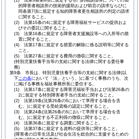
(1)
法第9条第6項に規定する専門的相談指導についての知
的障害者相談所の技術的援助および助言の請求ならびに
同条第7項に規定する知的障害者更生相談所の判定の請求
に関すること。
(2)
法第15条の4に規定する障害福祉サービスの提供およ
びその委託に関すること。
(3)
法第16条に規定する障害者支援施設等への入所等の措
置に関すること。
(4)
法第17条に規定する措置の解除に係る説明等に関する
こと。
(5)
法第27条に規定する費用の徴収に関すること。
(特別児童扶養手当等の支給に関する法律に関する委任事
務)
第9条
市長は、特別児童扶養手当等の支給に関する法律
(以
下
この条
において「法」という。)
に基づく事務のうち、次
に掲げる事務を福祉事務所長に委任する。
(1)
法第17条に規定する障害児福祉手当および法第26条の
2に規定する特別障害者手当の支給に関すること。
(2)
法第19条
(法第26条の5において準用する場合を含
む。)
に規定する受給資格の認定に関すること。
(3)
法第24条
(法第26条の5において準用する場合を含
む。)
に規定する不正利得の徴収に関すること。
(4)
法第36条に規定する調査に関すること。
(5)
法第37条に規定する資料の提供等に関すること。
(障害者の日常生活及び社会生活を総合的に支援するための