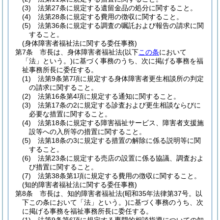
(3)
法第27条に規定する遺留金品の処分に関すること。
(4)
法第28条に規定する費用の徴収に関すること。
(5)
法第36条に規定する調査の嘱託および報告の請求に関
すること。
(身体障害者福祉法に関する委任事務)
第7条
市長は、身体障害者福祉法
(以下
この条
において
「法」という。)
に基づく事務のうち、次に掲げる事務を福
祉事務所長に委任する。
(1)
法第9条第7項に規定する身体障害者更生相談所の判定
の請求に関すること。
(2)
法第16条第4項に規定する通知に関すること。
(3)
法第17条の2に規定する診査および更生相談ならびに
必要な措置に関すること。
(4)
法第18条に規定する障害福祉サービス、障害者支援施
設等への入所等の措置に関すること。
(5)
法第18条の3に規定する措置の解除に係る説明等に関
すること。
(6)
法第23条に規定する売店の設置に係る協議、調査およ
び措置に関すること。
(7)
法第38条第1項に規定する費用の徴収に関すること。
(知的障害者福祉法に関する委任事務)
第8条
市長は、知的障害者福祉法
(昭和35年法律第37号。以
下この条において「法」という。)
に基づく事務のうち、次
に掲げる事務を福祉事務所長に委任する。