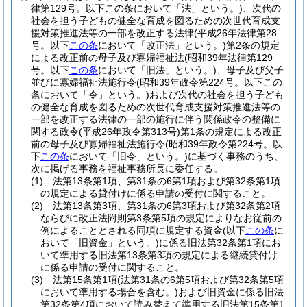
律第129号。以下この条において「法」という。)
、次代の
社会を担う子どもの健全な育成を図るための次世代育成支
援対策推進法等の一部を改正する法律
(平成26年法律第28
号。以下
この条
において「改正法」という。)
第2条の規定
による改正前の母子及び寡婦福祉法
(昭和39年法律第129
号。以下
この条
において「旧法」という。)
、母子及び父子
並びに寡婦福祉法施行令
(昭和39年政令第224号。以下この
条において「令」という。)
および次代の社会を担う子ども
の健全な育成を図るための次世代育成支援対策推進法等の
一部を改正する法律の一部の施行に伴う関係政令の整備に
関する政令
(平成26年政令第313号)
第1条の規定による改正
前の母子及び寡婦福祉法施行令
(昭和39年政令第224号。以
下
この条
において「旧令」という。)
に基づく事務のうち、
次に掲げる事務を福祉事務所長に委任する。
(1)
法第13条第1項、第31条の6第1項および第32条第1項
の規定による貸付けに係る申請の受付に関すること。
(2)
法第13条第3項、第31条の6第3項および第32条第2項
ならびに改正法附則第3条第5項の規定によりなお従前の
例によることとされる同項に規定する資金
(以下
この条
に
おいて「旧資金」という。)
に係る旧法第32条第1項にお
いて準用する旧法第13条第3項の規定による継続貸付け
に係る申請の受付に関すること。
(3)
法第15条第1項
(法第31条の6第5項および第32条第5項
において準用する場合を含む。)
および旧資金に係る旧法
第32条第4項において読み替えて準用する旧法第15条第1