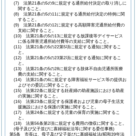
(7)
法第21条の5の9に規定する通所給付決定の取り消しに
関すること。
(8)
法第21条の5の11に規定する通所給付決定の特例に関
すること。
(9)
法第21条の5の12に規定する高額障害児通所給付費の
支給に関すること。
(10)
法第21条の5の13に規定する放課後等デイサービス
に係る障害児通所給付費等の支給に関すること。
(11)
法第21条の5の22第5項に規定する通知に関するこ
と。
(12)
法第21条の5の23第2項に規定する通知に関するこ
と。
(13)
法第21条の5の28に規定する肢体不自由児通所医療
費の支給に関すること。
(14)
法第21条の6に規定する障害福祉サービス等の提供お
よびその委託に関すること。
(15)
法第22条に規定する妊産婦の助産施設における助産
の実施に関すること。
(16)
法第23条に規定する保護者および児童の母子生活支
援施設における保護の実施に関すること。
(17)
法第24条に規定する児童の保育の実施に関するこ
と。
(18)
法第56条第2項に規定する費用の徴収に関すること。
(母子及び父子並びに寡婦福祉法等に関する委任事務)
第5条
市長は、母子及び父子並びに寡婦福祉法
(昭和39年法