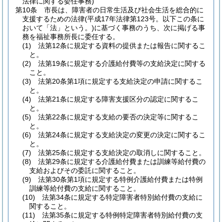
法律に関する委任事務)
第10条
市長は、障害者の日常生活及び社会生活を総合的に
支援するための法律
(平成17年法律第123号。以下この条に
おいて「法」という。)
に基づく事務のうち、次に掲げる事
務を福祉事務所長に委任する。
(1)
法第12条に規定する資料の提供または報告に関するこ
と。
(2)
法第19条に規定する介護給付費等の支給決定に関する
こと。
(3)
法第20条第1項に規定する支給決定の申請に関するこ
と。
(4)
法第21条に規定する障害支援区分の認定に関するこ
と。
(5)
法第22条に規定する支給の要否の決定等に関するこ
と。
(6)
法第24条に規定する支給決定の変更の決定に関するこ
と。
(7)
法第25条に規定する支給決定の取消しに関すること。
(8)
法第29条に規定する介護給付費または訓練等給付費の
支給およびその委託に関すること。
(9)
法第30条第1項に規定する特例介護給付費または特例
訓練等給付費の支給に関すること。
(10)
法第34条に規定する特定障害者特別給付費の支給に
関すること。
(11)
法第35条に規定する特例特定障害者特別給付費の支