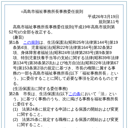
○高島市福祉事務所長事務委任規則
平成26年3月19日
規則第11号
高島市福祉事務所長事務委任規則(平成19年高島市規則第
52号)の全部を改正する。
(趣旨)
第1条
この規則
は、生活保護法
(昭和25年法律第144号)
第19
条第4項、児童福祉法
(昭和22年法律第164号)
第32条第2
項、身体障害者福祉法
(昭和24年法律第283号)
第9条第9
項、特別児童扶養手当等の支給に関する法律
(昭和39年法律
第134号)
第38条第2項および地方自治法
(昭和22年法律第67
号)
第153条第2項の規定に基づき、市長の権限に属する事
務の一部を高島市福祉事務所長
(以下「福祉事務所長」とい
う。)
に委任することに関して必要な事項を定めるものとす
る。
(生活保護法に関する委任事務)
第2条
市長は、生活保護法
(以下
この条
において「法」とい
う。)
に基づく事務のうち、次に掲げる事務を福祉事務所長
に委任する。
(1)
法第24条に規定する申請による保護の開始および変更
に関すること。
(2)
法第25条に規定する職権による保護の開始および変更
に関すること。