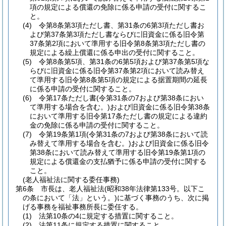
項の規定による償還の免除に係る申請の受付に関するこ
と。
(4)
令第8条第3項ただし書、第31条の6第3項ただし書お
よび第37条第3項ただし書ならびに旧資金に係る旧令第
37条第2項において準用する旧令第8条第3項ただし書の
規定による繰上償還に係る申出の受付に関すること。
(5)
令第8条第5項、第31条の6第5項および第37条第5項な
らびに旧資金に係る旧令第37条第2項において読み替え
て準用する旧令第8条第5項の規定による据置期間の延長
に係る申請の受付に関すること。
(6)
令第17条ただし書
(令第31条の7および第38条におい
て準用する場合を含む。)
および旧資金に係る旧令第38条
において準用する旧令第17条ただし書の規定による違約
金の免除に係る申請の受付に関すること。
(7)
令第19条第1項
(令第31条の7および第38条において読
み替えて準用する場合を含む。)
および旧資金に係る旧令
第38条において読み替えて準用する旧令第19条第1項の
規定による償還金の支払猶予に係る申請の受付に関する
こと。
(老人福祉法に関する委任事務)
第6条
市長は、老人福祉法
(昭和38年法律第133号。以下こ
の条において「法」という。)
に基づく事務のうち、次に掲
げる事務を福祉事務所長に委任する。
(1)
法第10条の4に規定する措置に関すること。
(2)
法第11条に規定する措置に関すること。