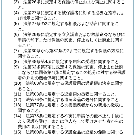
(3)
法第26条に規定する保護の停止および廃止に関するこ
と。
(4)
法第27条に規定する被保護者に対する必要な指導およ
び指示に関すること。
(5)
法第27条の2に規定する相談および助言に関するこ
と。
(6)
法第28条に規定する立入調査および検診命令ならびに
申請の却下または保護の変更、停止もしくは廃止に関す
ること。
(7)
法第30条から第37条の2までに規定する保護の方法に
関すること。
(8)
法第48条第4項に規定する届出の受理に関すること。
(9)
法第62条第3項に規定する保護の変更、停止または廃
止ならびに同条第4項に規定するこの処分に対する被保護
者の弁明の機会供与に関すること。
(10)
法第63条に規定する保護費用の返還額の決定に関す
ること。
(11)
法第63条に規定する返還額の徴収に関すること。
(12)
法第76条に規定する遺留金品の処分に関すること。
(13)
法第77条に規定する扶養義務者からの費用の徴収に
関すること。
(14)
法第78条に規定する不実に申請その他不正な手段に
より保護を受け、または他人をして受けさせた者からの
費用の徴収に関すること。
(15)
法第80条に規定する保護金品の返還の免除に関する