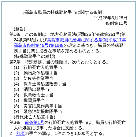
○高島市職員の特殊勤務手当に関する条例
平成26年3月28日
条例第11号
(趣旨)
第1条
この条例は、地方公務員法
(昭和25年法律第261号)
第
24条第5項および
高島市職員の給与に関する条例
(平成17年
高島市条例第45号)
第19条
の規定に基づき、職員の特殊勤
務手当に関し必要な事項を定めるものとする。
(特殊勤務手当の種類)
第2条
特殊勤務手当の種類は、次のとおりとする。
(1)
行旅死亡人処置手当
(2)
動物死体処理手当
(3)
防疫等作業手当
(4)
保育士等処遇改善手当
(5)
消防出動手当
(6)
救急救命士手当
(7)
機関員手当
(8)
災害応急作業等手当
(9)
緊急消防援助隊手当
(行旅死亡人処置手当)
第3条
前条第1号
の行旅死亡人処置手当は、職員が行旅死亡
人の処置に従事した場合に支給する。
2
前項
の手当の額は、1件につき1,000円とする。