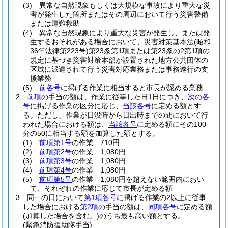
(3)
異常な自然現象もしくは大規模な事故により重大な災
害が発生した箇所またはその周辺において行う災害警備
または遭難救助
(4)
異常な自然現象により重大な災害が発生し、または発
生するおそれがある場合において、災害対策基本法
(昭和
36年法律第223号)
第23条第1項または第23条の2第1項の
規定に基づき災害対策本部が設置された地方公共団体の
区域に派遣されて行う災害対応業務または事務遂行の支
援業務
(5)
前各号
に掲げる作業に相当すると市長が認める業務
2
前項
の手当の額は、作業に従事した日1日につき、
次の各
号
に掲げる作業の区分に応じ、
当該各号
に定める額とす
る。
ただし、作業が日没時から日出時までの間において行
われた場合における額は、
当該各号
に定める額にその100
分の50に相当する額を加算した額とする。
(1)
前項第1号
の作業 710円
(2)
前項第2号
の作業 1,080円
(3)
前項第3号
の作業 1,080円
(4)
前項第4号
の作業 1,080円
(5)
前項第5号
の作業 1,080円を超えない範囲内におい
て、それぞれの作業に応じて市長が定める額
3
同一の日において
第1項各号
に掲げる作業の2以上に従事
した場合における
第2項
の手当の額は、
同項各号
に定める額
(加算した場合を含む。)
のうち最も高い額とする。
(緊急消防援助隊手当)