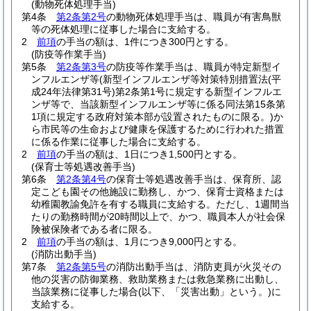
(動物死体処理手当)
第4条
第2条第2号
の動物死体処理手当は、職員が有害鳥獣
等の死体処理に従事した場合に支給する。
2
前項
の手当の額は、1件につき300円とする。
(防疫等作業手当)
第5条
第2条第3号
の防疫等作業手当は、職員が特定新型イ
ンフルエンザ等
(新型インフルエンザ等対策特別措置法
(平
成24年法律第31号)
第2条第1号に規定する新型インフルエ
ンザ等で、当該新型インフルエンザ等に係る同法第15条第
1項に規定する政府対策本部が設置されたものに限る。)
か
ら市民等の生命および健康を保護するために行われた措置
に係る作業に従事した場合に支給する。
2
前項
の手当の額は、1日につき1,500円とする。
(保育士等処遇改善手当)
第6条
第2条第4号
の保育士等処遇改善手当は、保育所、認
定こども園その他施設に勤務し、かつ、保育士資格または
幼稚園教諭免許を有する職員に支給する。
ただし、1週間当
たりの勤務時間が20時間以上で、かつ、職員本人が社会保
険被保険者である者に限る。
2
前項
の手当の額は、1月につき9,000円とする。
(消防出動手当)
第7条
第2条第5号
の消防出動手当は、消防吏員が火災その
他の災害の防御業務、救助業務または救急業務に出動し、
当該業務に従事した場合
(以下、「災害出動」という。)
に
支給する。