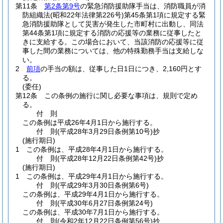
第11条
第2条第9号
の緊急消防援助隊手当は、消防職員が消
防組織法
(昭和22年法律第226号)
第45条第1項に規定する緊
急消防援助隊として災害が発生した市町村に出動し、同法
第44条第1項に規定する消防の応援等の業務に従事したと
きに支給する。
この場合において、当該消防の応援等に従
事した間の業務については、他の特殊勤務手当は支給しな
い。
2
前項
の手当の額は、従事した日1日につき、2,160円とす
る。
(委任)
第12条
この条例の施行に関し必要な事項は、規則で定め
る。
付
則
この条例は平成26年4月1日から施行する。
付
則
(平成28年3月29日
条例第10号)
抄
(施行期日)
1
この条例は、平成28年4月1日から施行する。
付
則
(平成28年12月22日
条例第42号)
抄
(施行期日)
1
この条例は、平成29年4月1日から施行する。
付
則
(平成29年3月30日
条例第6号)
この条例は、平成29年4月1日から施行する。
付
則
(平成30年6月27日
条例第24号)
この条例は、平成30年7月1日から施行する。
付
則
(令和2年12月22日
条例第56号)
抄