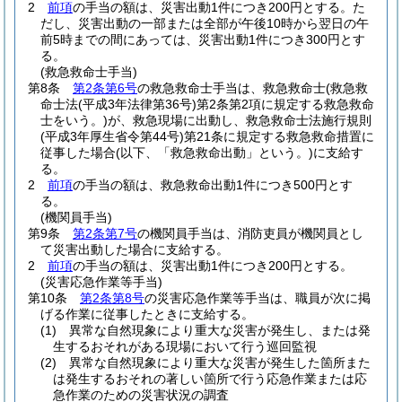
2
前項
の手当の額は、災害出動1件につき200円とする。
た
だし、災害出動の一部または全部が午後10時から翌日の午
前5時までの間にあっては、災害出動1件につき300円とす
る。
(救急救命士手当)
第8条
第2条第6号
の救急救命士手当は、救急救命士
(救急救
命士法
(平成3年法律第36号)
第2条第2項に規定する救急救命
士をいう。)
が、救急現場に出動し、救急救命士法施行規則
(平成3年厚生省令第44号)
第21条に規定する救急救命措置に
従事した場合
(以下、「救急救命出動」という。)
に支給す
る。
2
前項
の手当の額は、救急救命出動1件につき500円とす
る。
(機関員手当)
第9条
第2条第7号
の機関員手当は、消防吏員が機関員とし
て災害出動した場合に支給する。
2
前項
の手当の額は、災害出動1件につき200円とする。
(災害応急作業等手当)
第10条
第2条第8号
の災害応急作業等手当は、職員が次に掲
げる作業に従事したときに支給する。
(1)
異常な自然現象により重大な災害が発生し、または発
生するおそれがある現場において行う巡回監視
(2)
異常な自然現象により重大な災害が発生した箇所また
は発生するおそれの著しい箇所で行う応急作業または応
急作業のための災害状況の調査