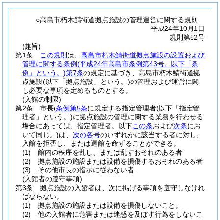
○高島市朽木鯖街道拠点施設の管理運営に関する規則
平成24年10月1日
規則第52号
(趣旨)
第1条
この規則
は、
高島市朽木鯖街道拠点施設の設置および
管理に関する条例
(平成24年高島市条例第43号。以下「条
例」という。)
第7条
の規定に基づき、高島市朽木鯖街道拠
点施設
(以下「拠点施設」という。)
の管理および運営に関
し必要な事項を定めるものとする。
(入館の制限)
第2条
市長
(
条例第5条
に規定する指定管理者
(以下「指定管
理者」という。)
に拠点施設の管理に関する業務を行わせる
場合にあっては、指定管理者。以下
この条
および
次条
にお
いて同じ。)
は、
次の各号
のいずれかに該当する者に対し、
入館を拒否し、または退館を命ずることができる。
(1)
館内の秩序を乱し、または乱すおそれのある者
(2)
拠点施設の施設または設備を損傷するおそれのある者
(3)
その他市長の指示に従わない者
(入館者の遵守事項)
第3条
拠点施設の入館者は、次に掲げる事項を遵守しなけれ
ばならない。
(1)
拠点施設の施設または設備を損傷しないこと。
(2)
他の入館者に危害または迷惑を及ぼす行為をしないこ