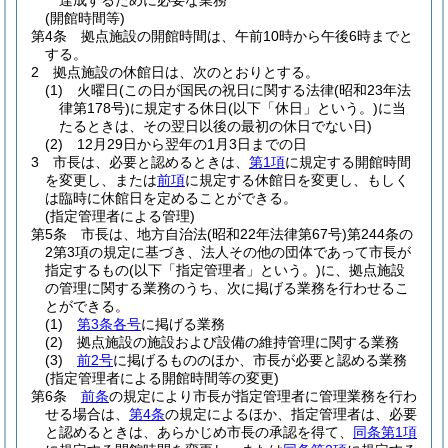
達成するために必要な業務
(開館時間等)
第4条
拠点施設の開館時間は、午前10時から午後6時までと
する。
2
拠点施設の休館日は、次のとおりとする。
(1)
火曜日
(この日が国民の祝日に関する法律
(昭和23年法
律第178号)
に規定する休日
(以下「休日」という。)
に当
たるときは、その翌日以後の最初の休日でない日)
(2)
12月29日から翌年の1月3日までの日
3
市長は、必要と認めるときは、
第1項
に規定する開館時間
を変更し、または
前項
に規定する休館日を変更し、もしく
は臨時に休館日を定めることができる。
(指定管理者による管理)
第5条
市長は、地方自治法
(昭和22年法律第67号)
第244条の
2第3項の規定に基づき、法人その他の団体であって市長が
指定するもの
(以下「指定管理者」という。)
に、拠点施設
の管理に関する業務のうち、次に掲げる業務を行わせるこ
とができる。
(1)
第3条各号
に掲げる業務
(2)
拠点施設の施設および設備の維持管理に関する業務
(3)
前2号
に掲げるもののほか、市長が必要と認める業務
(指定管理者による開館時間等の変更)
第6条
前条
の規定により市長が指定管理者に管理業務を行わ
せる場合は、
第4条
の規定によるほか、指定管理者は、必要
と認めるときは、あらかじめ市長の承認を得て、
同条第1項