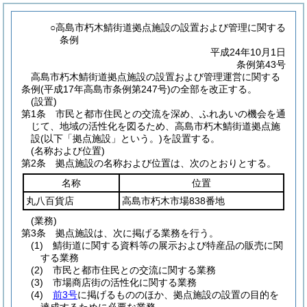
○高島市朽木鯖街道拠点施設の設置および管理に関する
条例
平成24年10月1日
条例第43号
高島市朽木鯖街道拠点施設の設置および管理運営に関する
条例(平成17年高島市条例第247号)の全部を改正する。
(設置)
第1条
市民と都市住民との交流を深め、ふれあいの機会を通
じて、地域の活性化を図るため、高島市朽木鯖街道拠点施
設
(以下「拠点施設」という。)
を設置する。
(名称および位置)
第2条
拠点施設の名称および位置は、次のとおりとする。
名称
位置
丸八百貨店
高島市朽木市場838番地
(業務)
第3条
拠点施設は、次に掲げる業務を行う。
(1)
鯖街道に関する資料等の展示および特産品の販売に関
する業務
(2)
市民と都市住民との交流に関する業務
(3)
市場商店街の活性化に関する業務
(4)
前3号
に掲げるもののほか、拠点施設の設置の目的を