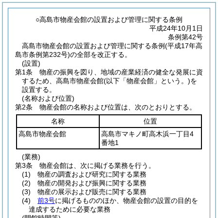
○高島市物産会館の設置および管理に関する条例
平成24年10月1日
条例第42号
高島市物産会館の設置および管理に関する条例(平成17年高
島市条例第232号)の全部を改正する。
(設置)
第1条
物産の振興を図り、地域の産業経済の健全な発展に資
するため、高島市物産会館
(以下「物産会館」という。)
を
設置する。
(名称および位置)
第2条
物産会館の名称および位置は、次のとおりとする。
名称
位置
高島市物産会館
高島市マキノ町高木浜一丁目4
番地1
(業務)
第3条
物産会館は、次に掲げる業務を行う。
(1)
物産の調査および研究に関する業務
(2)
物産の開発および振興に関する業務
(3)
物産の展示および販売に関する業務
(4)
前3号
に掲げるもののほか、物産会館の設置の目的を
達成するために必要な業務