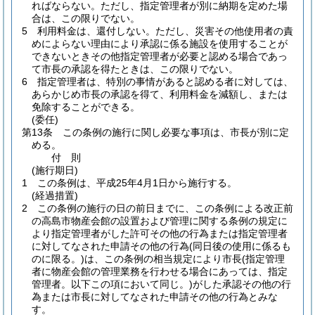
ればならない。
ただし、指定管理者が別に納期を定めた場
合は、この限りでない。
5
利用料金は、還付しない。
ただし、災害その他使用者の責
めによらない理由により承認に係る施設を使用することが
できないときその他指定管理者が必要と認める場合であっ
て市長の承認を得たときは、この限りでない。
6
指定管理者は、特別の事情があると認める者に対しては、
あらかじめ市長の承認を得て、利用料金を減額し、または
免除することができる。
(委任)
第13条
この条例の施行に関し必要な事項は、市長が別に定
める。
付
則
(施行期日)
1
この条例は、平成25年4月1日から施行する。
(経過措置)
2
この条例の施行の日の前日までに、この条例による改正前
の高島市物産会館の設置および管理に関する条例の規定に
より指定管理者がした許可その他の行為または指定管理者
に対してなされた申請その他の行為
(同日後の使用に係るも
のに限る。)
は、この条例の相当規定により市長
(指定管理
者に物産会館の管理業務を行わせる場合にあっては、指定
管理者。以下この項において同じ。)
がした承認その他の行
為または市長に対してなされた申請その他の行為とみな
す。