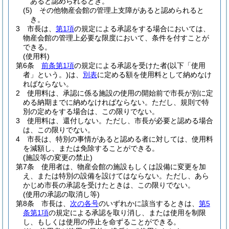
あると認められるとき。
(5)
その他物産会館の管理上支障があると認められると
き。
3
市長は、
第1項
の規定による承認をする場合においては、
物産会館の管理上必要な限度において、条件を付すことが
できる。
(使用料)
第6条
前条第1項
の規定による承認を受けた者
(以下「使用
者」という。)
は、
別表
に定める額を使用料として納めなけ
ればならない。
2
使用料は、承認に係る施設の使用の開始前で市長が別に定
める納期までに納めなければならない。
ただし、規則で特
別の定めをする場合は、この限りでない。
3
使用料は、還付しない。
ただし、市長が必要と認める場合
は、この限りでない。
4
市長は、特別の事情があると認める者に対しては、使用料
を減額し、または免除することができる。
(施設等の変更の禁止)
第7条
使用者は、物産会館の施設もしくは設備に変更を加
え、または特別の設備を設けてはならない。
ただし、あら
かじめ市長の承認を受けたときは、この限りでない。
(使用の承認の取消し等)
第8条
市長は、
次の各号
のいずれかに該当するときは、
第5
条第1項
の規定による承認を取り消し、または使用を制限
し、もしくは使用の停止を命ずることができる。