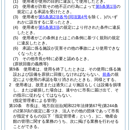
(1)
使用者が使用の目的に違反して使用したとき。
(2)
使用者が詐欺その他不正の行為によって
第5条第1項
の
規定による承認を受けたとき。
(3)
使用者が
第5条第2項各号
(
同項第4号
を除く。)
のいず
れかに該当するに至ったとき。
(4)
使用者が
第5条第3項
の規定により付された条件に違反
したとき。
(5)
使用者がこの条例またはこの条例に基づく規則の規定
に違反したとき。
(6)
承認に係る施設が災害その他の事故により使用できな
くなったとき。
(7)
その他市長が特に必要と認めるとき。
(原状回復の義務等)
第9条
使用者は、使用を終了したときは、その使用に係る施
設および設備を原状に回復しなければならない。
前条
の規
定により使用の承認を取り消されたときも、同様とする。
2
使用者は、故意または過失により施設もしくは設備を損壊
し、または破損した場合は、速やかに市長に届け出て、そ
の指示に従わなくてはならない。
(指定管理者による管理)
第10条
市長は、地方自治法
(昭和22年法律第67号)
第244条
の2第3項の規定に基づき、法人その他の団体であって市長
が指定するもの
(以下「指定管理者」という。)
に、物産会
館の管理に関する業務のうち、次に掲げる業務を行わせる
ことができる。