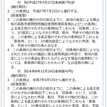
付
則
(平成27年3月27日
条例第7号)
抄
(施行期日)
1
この条例は、平成27年7月1日から施行する。
(経過措置)
3
この条例の施行の日の前日までに、前項の規定による廃止
前の高島市夜間照明施設使用料徴収条例およびこの条例に
よる改正前のそれぞれの条例
(以下これらを「旧条例」とい
う。)
の規定によりなされた申請、処分、手続その他の行為
は、この条例による改正後のそれぞれの条例
(以下これらを
「新条例」という。)
の相当規定によりなされた申請、処
分、手続その他の行為とみなす。
4
この条例の公布の日の前日までに、旧条例の規定によりな
されたそれぞれの施設に係る使用承認の申請で、前項の規
定によりその承認を受けたものとみなす場合の使用料につ
いては、新条例の規定にかかわらず、なお従前の例によ
る。
付
則
(令和6年12月24日
条例第43号)
(施行期日)
1
この条例は、令和7年4月1日から施行する。
(経過措置)
2
この条例の施行の日の前日までに、この条例による改正前
のそれぞれの条例
(以下これらを「旧条例」という。)
の規
定によりなされた申請、処分、手続その他の行為は、この
条例による改正後のそれぞれの条例
(以下これらを「新条
例」という。)
の相当規定によりなされた申請、処分、手続