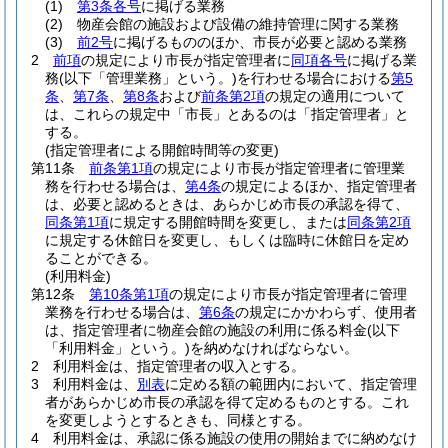
(1)
第3条各号
に掲げる業務
(2)
物産会館の施設および設備の維持管理に関する業務
(3)
前2号
に掲げるもののほか、市長が必要と認める業務
2
前項
の規定により市長が指定管理者に
同項各号
に掲げる業
務
(以下「管理業務」という。)
を行わせる場合における
第5
条
、
第7条
、
第8条
および
前条第2項
の規定の適用について
は、これらの規定中「市長」とあるのは「指定管理者」と
する。
(指定管理者による開館時間等の変更)
第11条
前条第1項
の規定により市長が指定管理者に管理業
務を行わせる場合は、
第4条
の規定によるほか、指定管理者
は、必要と認めるときは、あらかじめ市長の承認を得て、
同条第1項
に規定する開館時間を変更し、または
同条第2項
に規定する休館日を変更し、もしくは臨時に休館日を定め
ることができる。
(利用料金)
第12条
第10条第1項
の規定により市長が指定管理者に管理
業務を行わせる場合は、
第6条
の規定にかかわらず、使用者
は、指定管理者に物産会館の施設の利用に係る料金
(以下
「利用料金」という。)
を納めなければならない。
2
利用料金は、指定管理者の収入とする。
3
利用料金は、
別表
に定める額の範囲内において、指定管理
者があらかじめ市長の承認を得て定めるものとする。
これ
を変更しようとするときも、同様とする。
4
利用料金は、承認に係る施設の使用の開始までに納めなけ