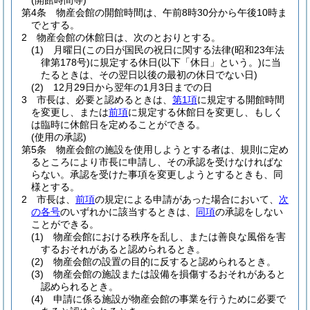
(開館時間等)
第4条
物産会館の開館時間は、午前8時30分から午後10時ま
でとする。
2
物産会館の休館日は、次のとおりとする。
(1)
月曜日
(この日が国民の祝日に関する法律
(昭和23年法
律第178号)
に規定する休日
(以下「休日」という。)
に当
たるときは、その翌日以後の最初の休日でない日)
(2)
12月29日から翌年の1月3日までの日
3
市長は、必要と認めるときは、
第1項
に規定する開館時間
を変更し、または
前項
に規定する休館日を変更し、もしく
は臨時に休館日を定めることができる。
(使用の承認)
第5条
物産会館の施設を使用しようとする者は、規則に定め
るところにより市長に申請し、その承認を受けなければな
らない。
承認を受けた事項を変更しようとするときも、同
様とする。
2
市長は、
前項
の規定による申請があった場合において、
次
の各号
のいずれかに該当するときは、
同項
の承認をしない
ことができる。
(1)
物産会館における秩序を乱し、または善良な風俗を害
するおそれがあると認められるとき。
(2)
物産会館の設置の目的に反すると認められるとき。
(3)
物産会館の施設または設備を損傷するおそれがあると
認められるとき。
(4)
申請に係る施設が物産会館の事業を行うために必要で