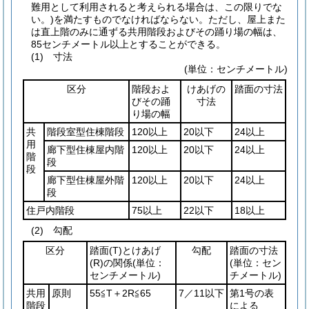
難用として利用されると考えられる場合は、この限りでな
い。)
を満たすものでなければならない。
ただし、屋上また
は直上階のみに通ずる共用階段およびその踊り場の幅は、
85センチメートル以上とすることができる。
(1)
寸法
(単位：センチメートル)
区分
階段およ
けあげの
踏面の寸法
びその踊
寸法
り場の幅
共
階段室型住棟階段
120以上
20以下
24以上
用
廊下型住棟屋内階
120以上
20以下
24以上
階
段
段
廊下型住棟屋外階
120以上
20以下
24以上
段
住戸内階段
75以上
22以下
18以上
(2)
勾配
区分
踏面
(T)
とけあげ
勾配
踏面の寸法
(R)
の関係
(単位：
(単位：セン
センチメートル)
チメートル)
共用
原則
55≦T＋2R≦65
7／11以下
第1号の表
階段
による