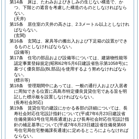
第14条
床は、たわみおよびきしみの生じない構造で、か
つ、下階との遮音を考慮した構造のものとしなければなら
ない。
(天井)
第15条
居住室の天井の高さは、2.3メートル以上としなけれ
ばならない。
(玄関)
第16条
玄関は、家具等の搬出入および下足箱の設置ができ
るものとしなければならない。
(設備等)
第17条
住宅の部品および設備等については、建築物性能等
認定事業登録規定
(昭和62年5月6日建設省告示第1058号)
に
基づく優良部品
(BL部品)
を使用するよう努めなければなら
ない。
(標示等)
第18条
管理期間中にあっては、一般の通行人および入居者
に周知できる位置に高島市特定優良賃貸住宅である旨を明
記した標示板を設置しなければならない。
(長寿社会対応)
第19条
賃貸住宅の建設にかかる各部の詳細については、長
寿社会対応住宅設計指針について
(平成7年6月23日建設省
住備発第63号住宅局長通達)
および長寿社会対応住宅設計指
針の補足基準について
(平成7年6月23日建設省住備発第68
号住宅局住宅整備課長通達)
に定めるところによらなければ
ならない。