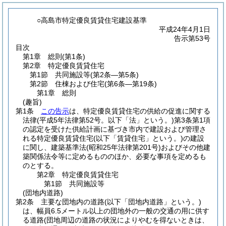
○高島市特定優良賃貸住宅建設基準
平成24年4月1日
告示第53号
目次
第1章
総則
(第1条)
第2章
特定優良賃貸住宅
第1節
共同施設等
(第2条―第5条)
第2節
住棟および住宅
(第6条―第19条)
第1章
総則
(趣旨)
第1条
この告示
は、特定優良賃貸住宅の供給の促進に関する
法律
(平成5年法律第52号。以下「法」という。)
第3条第1項
の認定を受けた供給計画に基づき市内で建設および管理さ
れる特定優良賃貸住宅
(以下「賃貸住宅」という。)
の建設
に関し、建築基準法
(昭和25年法律第201号)
およびその他建
築関係法令等に定めるもののほか、必要な事項を定めるも
のとする。
第2章
特定優良賃貸住宅
第1節
共同施設等
(団地内道路)
第2条
主要な団地内の道路
(以下「団地内道路」という。)
は、幅員6.5メートル以上の団地外の一般の交通の用に供す
る道路
(団地周辺の道路の状況によりやむを得ないときは、