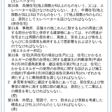
(エレベーター)
第10条
高層住宅
(地上階数が6以上のものをいう。)
には、エ
レベーターを設けなければならない。
また、中層住宅
(地上
階数が3以上5以下のものをいう。)
で地上階数が5のものに
は、原則としてエレベーターを設けなければならない。
(併存住宅)
第11条
事務所、店舗その他これらに類するものの用途に供
する部分が住宅と併存する建築物にあっては、その用途が
住宅または周囲の居住者に、風致上、安全上および衛生上
ならびに生活環境を維持する上で悪影響をおよぼさないも
のでなければならない。
(省エネルギー対応)
第12条
住宅
(共同住宅の場合は住戸)
には、住宅にかかるエ
ネルギーの使用の合理化に関する建築主の判断基準
(平成4
年2月28日通商産業省・建設省告示第2号)
または、住宅に
かかるエネルギーの使用の合理化に関する設計および施工
の指針
(平成4年2月28日建設省告示第451号)
のいずれかを
満たすように断熱措置を講じなければならない。
2
多雪寒冷地区に建設する場合にあっては、居住室および炊
事室の屋外に面する開口部の建具は、原則として二重以上
の構造を有しなければならない。
(壁)
第13条
外壁は、堅固で、かつ、防水および美観を考慮した
構造および仕上げのものとしなければならない。
(床)