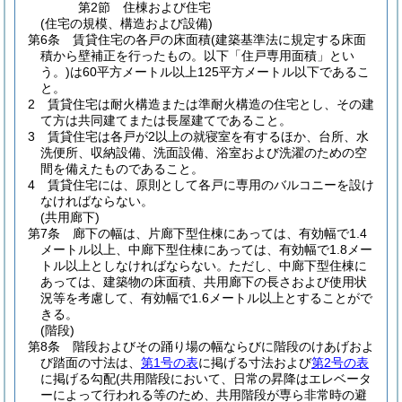
第2節
住棟および住宅
(住宅の規模、構造および設備)
第6条
賃貸住宅の各戸の床面積
(建築基準法に規定する床面
積から壁補正を行ったもの。以下「住戸専用面積」とい
う。)
は60平方メートル以上125平方メートル以下であるこ
と。
2
賃貸住宅は耐火構造または準耐火構造の住宅とし、その建
て方は共同建てまたは長屋建てであること。
3
賃貸住宅は各戸が2以上の就寝室を有するほか、台所、水
洗便所、収納設備、洗面設備、浴室および洗濯のための空
間を備えたものであること。
4
賃貸住宅には、原則として各戸に専用のバルコニーを設け
なければならない。
(共用廊下)
第7条
廊下の幅は、片廊下型住棟にあっては、有効幅で1.4
メートル以上、中廊下型住棟にあっては、有効幅で1.8メー
トル以上としなければならない。
ただし、中廊下型住棟に
あっては、建築物の床面積、共用廊下の長さおよび使用状
況等を考慮して、有効幅で1.6メートル以上とすることがで
きる。
(階段)
第8条
階段およびその踊り場の幅ならびに階段のけあげおよ
び踏面の寸法は、
第1号の表
に掲げる寸法および
第2号の表
に掲げる勾配
(共用階段において、日常の昇降はエレベータ
ーによって行われる等のため、共用階段が専ら非常時の避