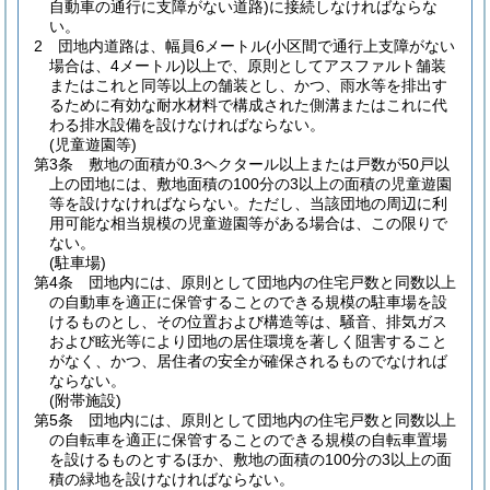
自動車の通行に支障がない道路)
に接続しなければならな
い。
2
団地内道路は、幅員6メートル
(小区間で通行上支障がない
場合は、4メートル)
以上で、原則としてアスファルト舗装
またはこれと同等以上の舗装とし、かつ、雨水等を排出す
るために有効な耐水材料で構成された側溝またはこれに代
わる排水設備を設けなければならない。
(児童遊園等)
第3条
敷地の面積が0.3ヘクタール以上または戸数が50戸以
上の団地には、敷地面積の100分の3以上の面積の児童遊園
等を設けなければならない。
ただし、当該団地の周辺に利
用可能な相当規模の児童遊園等がある場合は、この限りで
ない。
(駐車場)
第4条
団地内には、原則として団地内の住宅戸数と同数以上
の自動車を適正に保管することのできる規模の駐車場を設
けるものとし、その位置および構造等は、騒音、排気ガス
および眩光等により団地の居住環境を著しく阻害すること
がなく、かつ、居住者の安全が確保されるものでなければ
ならない。
(附帯施設)
第5条
団地内には、原則として団地内の住宅戸数と同数以上
の自転車を適正に保管することのできる規模の自転車置場
を設けるものとするほか、敷地の面積の100分の3以上の面
積の緑地を設けなければならない。