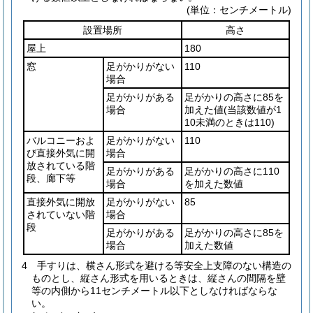
(単位：センチメートル)
設置場所
高さ
屋上
180
窓
足がかりがない
110
場合
足がかりがある
足がかりの高さに85を
場合
加えた値
(当該数値が1
10未満のときは110)
バルコニーおよ
足がかりがない
110
び直接外気に開
場合
放されている階
足がかりがある
足がかりの高さに110
段、廊下等
場合
を加えた数値
直接外気に開放
足がかりがない
85
されていない階
場合
段
足がかりがある
足がかりの高さに85を
場合
加えた数値
4
手すりは、横さん形式を避ける等安全上支障のない構造の
ものとし、縦さん形式を用いるときは、縦さんの間隔を壁
等の内側から11センチメートル以下としなければならな
い。