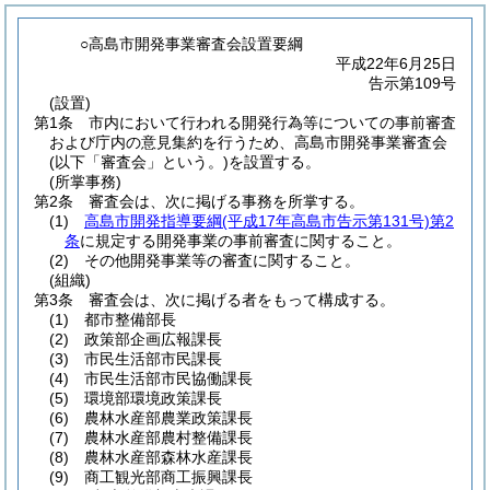
○高島市開発事業審査会設置要綱
平成22年6月25日
告示第109号
(設置)
第1条
市内において行われる開発行為等についての事前審査
および庁内の意見集約を行うため、高島市開発事業審査会
(以下「審査会」という。)
を設置する。
(所掌事務)
第2条
審査会は、次に掲げる事務を所掌する。
(1)
高島市開発指導要綱
(平成17年高島市告示第131号)
第2
条
に規定する開発事業の事前審査に関すること。
(2)
その他開発事業等の審査に関すること。
(組織)
第3条
審査会は、次に掲げる者をもって構成する。
(1)
都市整備部長
(2)
政策部企画広報課長
(3)
市民生活部市民課長
(4)
市民生活部市民協働課長
(5)
環境部環境政策課長
(6)
農林水産部農業政策課長
(7)
農林水産部農村整備課長
(8)
農林水産部森林水産課長
(9)
商工観光部商工振興課長