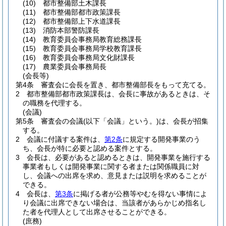
(10)
都市整備部土木課長
(11)
都市整備部都市政策課長
(12)
都市整備部上下水道課長
(13)
消防本部警防課長
(14)
教育委員会事務局教育総務課長
(15)
教育委員会事務局学校教育課長
(16)
教育委員会事務局文化財課長
(17)
農業委員会事務局長
(会長等)
第4条
審査会に会長を置き、都市整備部長をもって充てる。
2
都市整備部都市政策課長は、会長に事故があるときは、そ
の職務を代理する。
(会議)
第5条
審査会の会議
(以下「会議」という。)
は、会長が招集
する。
2
会議に付議する案件は、
第2条
に規定する開発事業のう
ち、会長が特に必要と認める案件とする。
3
会長は、必要があると認めるときは、開発事業を施行する
事業者もしくは開発事業に関する者または関係職員に対
し、会議への出席を求め、意見または説明を求めることが
できる。
4
会長は、
第3条
に掲げる者が公務等やむを得ない事情によ
り会議に出席できない場合は、当該者があらかじめ指名し
た者を代理人として出席させることができる。
(庶務)