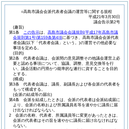
○高島市議会会派代表者会議の運営等に関する規程
平成21年3月30日
議会告示第2号
(趣旨)
第1条
この告示
は、
高島市議会会議規則
(平成17年高島市議
会規則第1号)
第159条第4項
に基づき、高島市議会会派代表
者会議
(以下「代表者会議」という。)
の運営その他必要な
事項を定める。
(目的)
第2条
代表者会議は、会派間の意見調整その他議会運営上必
要と認める事項について、協議、調整、意見交換等を行
い、議会活動の円滑かつ能率的な遂行に資することを目的
とする。
(構成)
第3条
代表者会議は、議長、副議長および各会派の代表者を
もって構成する。
(会派の結成等の届出)
第4条
会派を結成したときは、会派の代表者は会派結成届に
より、会派の名称および所属議員名等を速やかに議長に届
け出なければならない。
2
会派の名称、代表者、所属議員等に変更があったときは、
会派の代表者はその旨を速やかに議長に届け出なければな
らない。