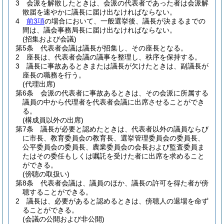
3
会派を解散したときは、会派の代表者であった者は会派解
散届を速やかに議長に届け出なければならない。
4
前3項
の場合において、一般選挙後、議長が決まるまでの
間は、議会事務局長に届け出なければならない。
(招集および会議)
第5条
代表者会議は議長が招集し、その座長となる。
2
座長は、代表者会議の議事を整理し、秩序を保持する。
3
議長に事故あるときまたは議長が欠けたときは、副議長が
座長の職務を行う。
(代理出席)
第6条
会派の代表者に事故あるときは、その会派に所属する
議員の中から代理者を代表者会議に出席させることができ
る。
(構成員以外の出席)
第7条
議長が必要と認めたときは、代表者以外の議員ならび
に市長、教育委員会の教育長、選挙管理委員会の委員長、
公平委員会の委員長、農業委員会の会長および監査委員ま
たはその委任もしくは嘱託を受けた者に出席を求めること
ができる。
(傍聴の取扱い)
第8条
代表者会議は、議員のほか、議長の許可を得た者が傍
聴することができる。
2
議長は、必要があると認めるときは、傍聴人の退場を命ず
ることができる。
(会議の公開および非公開)