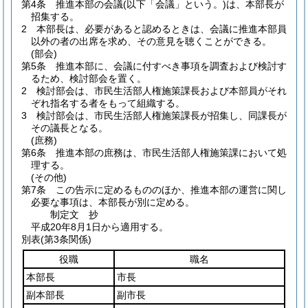
第4条
推進本部の会議
(以下「会議」という。)
は、本部長が
招集する。
2
本部長は、必要があると認めるときは、会議に推進本部員
以外の者の出席を求め、その意見を聴くことができる。
(部会)
第5条
推進本部に、会議に付すべき事項を調査および検討す
るため、検討部会を置く。
2
検討部会は、市民生活部人権施策課長および本部員がそれ
ぞれ指名する者をもって組織する。
3
検討部会は、市民生活部人権施策課長が招集し、同課長が
その議長となる。
(庶務)
第6条
推進本部の庶務は、市民生活部人権施策課において処
理する。
(その他)
第7条
この告示に定めるもののほか、推進本部の運営に関し
必要な事項は、本部長が別に定める。
制定文
抄
平成20年8月1日から適用する。
別表
(第3条関係)
役職
職名
本部長
市長
副本部長
副市長