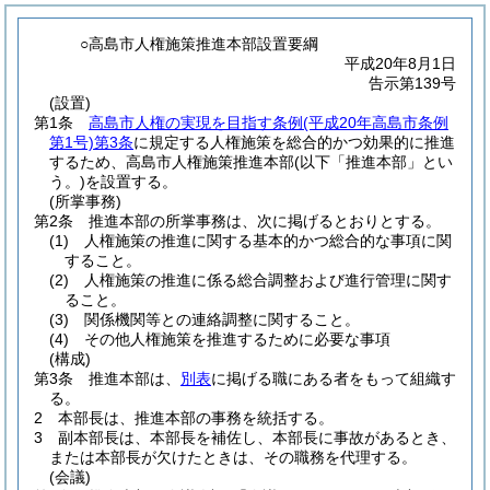
○高島市人権施策推進本部設置要綱
平成20年8月1日
告示第139号
(設置)
第1条
高島市人権の実現を目指す条例
(平成20年高島市条例
第1号)
第3条
に規定する人権施策を総合的かつ効果的に推進
するため、高島市人権施策推進本部
(以下「推進本部」とい
う。)
を設置する。
(所掌事務)
第2条
推進本部の所掌事務は、次に掲げるとおりとする。
(1)
人権施策の推進に関する基本的かつ総合的な事項に関
すること。
(2)
人権施策の推進に係る総合調整および進行管理に関す
ること。
(3)
関係機関等との連絡調整に関すること。
(4)
その他人権施策を推進するために必要な事項
(構成)
第3条
推進本部は、
別表
に掲げる職にある者をもって組織す
る。
2
本部長は、推進本部の事務を統括する。
3
副本部長は、本部長を補佐し、本部長に事故があるとき、
または本部長が欠けたときは、その職務を代理する。
(会議)