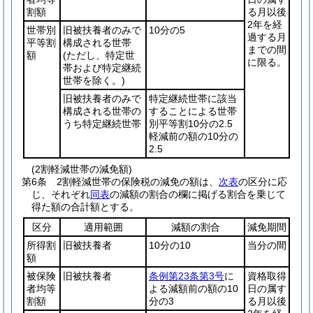
割額
る月以後
2年を経
世帯別
旧被扶養者のみで
10分の5
過する月
平等割
構成される世帯
までの間
額
(ただし、特定世
に限る。
帯および特定継続
世帯を除く。)
旧被扶養者のみで
特定継続世帯に該当
構成される世帯の
することによる世帯
うち特定継続世帯
別平等割10分の2.5
軽減前の額の10分の
2.5
(2割軽減世帯の減免額)
第6条
2割軽減世帯の保険税の減免の額は、
次表
の区分に応
じ、それぞれ
同表
の減額の割合の欄に掲げる割合を乗じて
得た額の合計額とする。
区分
適用範囲
減額の割合
減免期間
所得割
旧被扶養者
10分の10
当分の間
額
被保険
旧被扶養者
条例第23条第3号
に
資格取得
者均等
よる減額前の額の10
日の属す
割額
分の3
る月以後