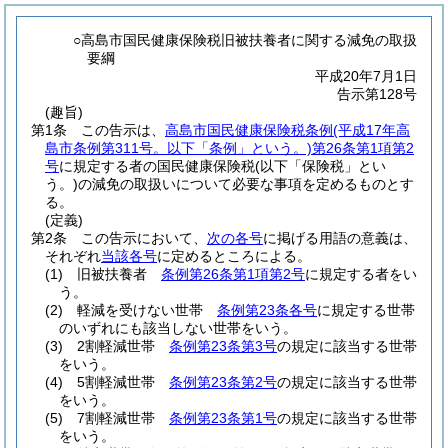
○高島市国民健康保険税旧被扶養者に関する減免の取扱
要綱
平成20年7月1日
告示第128号
(趣旨)
第1条
この告示は、
高島市国民健康保険税条例
(平成17年高
島市条例第311号。以下「条例」という。)
第26条第1項第2
号
に規定する者の国民健康保険税
(以下「保険税」とい
う。)
の減免の取扱いについて必要な事項を定めるものとす
る。
(定義)
第2条
この告示において、
次の各号
に掲げる用語の意義は、
それぞれ
当該各号
に定めるところによる。
(1)
旧被扶養者
条例第26条第1項第2号
に規定する者をい
う。
(2)
軽減を受けない世帯
条例第23条各号
に規定する世帯
のいずれにも該当しない世帯をいう。
(3)
2割軽減世帯
条例第23条第3号
の規定に該当する世帯
をいう。
(4)
5割軽減世帯
条例第23条第2号
の規定に該当する世帯
をいう。
(5)
7割軽減世帯
条例第23条第1号
の規定に該当する世帯
をいう。