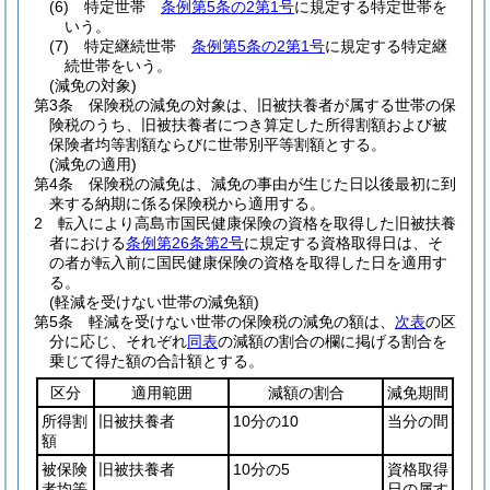
(6)
特定世帯
条例第5条の2第1号
に規定する特定世帯を
いう。
(7)
特定継続世帯
条例第5条の2第1号
に規定する特定継
続世帯をいう。
(減免の対象)
第3条
保険税の減免の対象は、旧被扶養者が属する世帯の保
険税のうち、旧被扶養者につき算定した所得割額および被
保険者均等割額ならびに世帯別平等割額とする。
(減免の適用)
第4条
保険税の減免は、減免の事由が生じた日以後最初に到
来する納期に係る保険税から適用する。
2
転入により高島市国民健康保険の資格を取得した旧被扶養
者における
条例第26条第2号
に規定する資格取得日は、そ
の者が転入前に国民健康保険の資格を取得した日を適用す
る。
(軽減を受けない世帯の減免額)
第5条
軽減を受けない世帯の保険税の減免の額は、
次表
の区
分に応じ、それぞれ
同表
の減額の割合の欄に掲げる割合を
乗じて得た額の合計額とする。
区分
適用範囲
減額の割合
減免期間
所得割
旧被扶養者
10分の10
当分の間
額
被保険
旧被扶養者
10分の5
資格取得
者均等
日の属す