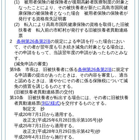
(1)
被用者保険の被保険者が後期高齢者医療制度の対象と
なったことにより、その被扶養者が新たに高島市国民健
康保険の被保険者となった場合 被用者保険の保険者が
発行する資格喪失証明書
(2)
転入により高島市国民健康保険の資格を取得した旧被
扶養者 転入前の市町村が発行する旧被扶養者異動連絡
票
2
条例第26条第2項
の規定による申請を行った場合におい
て、その者が翌年度も引き続き減免の対象となる場合は、
その申請をもって、当該翌年度の申請があったものとみな
す。
(減免申請の審査)
第9条
市長は、旧被扶養者に係る
条例第26条第2項
に規定す
る申請書の提出があったときは、その内容を審査し、適当
と認めるときは、速やかにその者に係る保険税について減
免の措置を講じるものとする。
(旧被扶養者異動連絡票の交付)
第10条
旧被扶養者が転出する場合には、その者に旧被扶養
者異動連絡票
(
別記様式
)
を交付するものとする。
制定文
抄
平成20年7月1日から適用する。
改正文
(平成25年6月28日
告示第105号)
抄
平成25年7月1日から適用する。
改正文
(平成28年3月29日
告示第42号)
抄
平成28年4月1日から施行する。