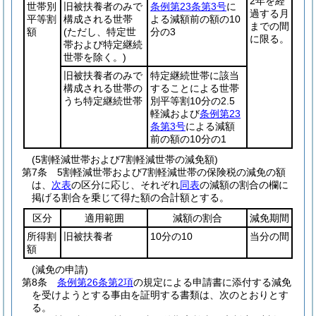
2年を経
世帯別
旧被扶養者のみで
条例第23条第3号
に
過する月
平等割
構成される世帯
よる減額前の額の10
までの間
額
(ただし、特定世
分の3
に限る。
帯および特定継続
世帯を除く。)
旧被扶養者のみで
特定継続世帯に該当
構成される世帯の
することによる世帯
うち特定継続世帯
別平等割10分の2.5
軽減および
条例第23
条第3号
による減額
前の額の10分の1
(5割軽減世帯および7割軽減世帯の減免額)
第7条
5割軽減世帯および7割軽減世帯の保険税の減免の額
は、
次表
の区分に応じ、それぞれ
同表
の減額の割合の欄に
掲げる割合を乗じて得た額の合計額とする。
区分
適用範囲
減額の割合
減免期間
所得割
旧被扶養者
10分の10
当分の間
額
(減免の申請)
第8条
条例第26条第2項
の規定による申請書に添付する減免
を受けようとする事由を証明する書類は、次のとおりとす
る。