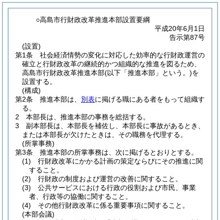
○高島市行財政改革推進本部設置要綱
平成20年6月1日
告示第87号
(設置)
第1条
社会経済情勢の変化に対応した効率的な行財政運営の
確立と行財政改革の継続的かつ組織的な推進を図るため、
高島市行財政改革推進本部
(以下「推進本部」という。)
を
設置する。
(構成)
第2条
推進本部は、
別表
に掲げる職にある者をもって組織す
る。
2
本部長は、推進本部の事務を総括する。
3
副本部長は、本部長を補佐し、本部長に事故があるとき、
または本部長が欠けたときは、その職務を代理する。
(所掌事務)
第3条
推進本部の所掌事務は、次に掲げるとおりとする。
(1)
行財政改革にかかる計画の策定ならびにその推進に関
すること。
(2)
行財政の制度および運営の改善に関すること。
(3)
公共サービスにおける行政の役割および市民、事業
者、行政等の協働に関すること。
(4)
その他行財政改革に係る重要事項に関すること。
(本部会議)