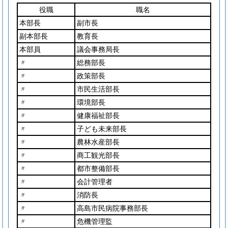
役職
職名
本部長
副市長
副本部長
教育長
本部員
議会事務局長
〃
総務部長
〃
政策部長
〃
市民生活部長
〃
環境部長
〃
健康福祉部長
〃
子ども未来部長
〃
農林水産部長
〃
商工観光部長
〃
都市整備部長
〃
会計管理者
〃
消防長
〃
高島市民病院事務部長
〃
危機管理監