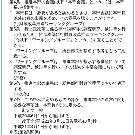
第4条
推進本部の会議
(以下「本部会議」という。)
は、本部
長が招集する。
2
本部長は、必要があると認めるときは、本部会議に本部員
以外の者の出席を求め、その意見を聴くことができる。
(行財政改革推進ワーキンググループ)
第5条
行財政改革に係る専門的事項の調査研究、検討等を行
わせるため、推進本部に行財政改革推進ワーキンググルー
プ
(以下「ワーキンググループ」という。)
を置くことがで
きる。
2
ワーキンググループは、総務部長が指名する者をもって組
織する。
3
ワーキンググループは、推進本部が指示する事項について
調査研究、検討等を行い、その結果を本部会議において報
告する。
(庶務)
第6条
推進本部の庶務は、総務部行財政管理局において処理
する。
(その他)
第7条
この告示に定めるもののほか、推進本部の運営に関し
必要な事項は、本部長が別に定める。
制定文
抄
平成20年6月1日から適用する。
改正文
(平成21年3月31日
告示第48号)
抄
平成21年4月1日から適用する。
別表
(第2条関係)