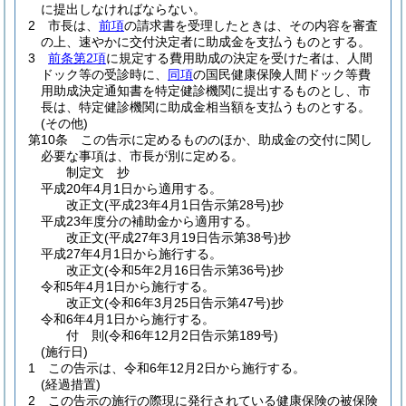
に提出しなければならない。
2
市長は、
前項
の請求書を受理したときは、その内容を審査
の上、速やかに交付決定者に助成金を支払うものとする。
3
前条第2項
に規定する費用助成の決定を受けた者は、人間
ドック等の受診時に、
同項
の国民健康保険人間ドック等費
用助成決定通知書を特定健診機関に提出するものとし、市
長は、特定健診機関に助成金相当額を支払うものとする。
(その他)
第10条
この告示に定めるもののほか、助成金の交付に関し
必要な事項は、市長が別に定める。
制定文
抄
平成20年4月1日から適用する。
改正文
(平成23年4月1日
告示第28号)
抄
平成23年度分の補助金から適用する。
改正文
(平成27年3月19日
告示第38号)
抄
平成27年4月1日から施行する。
改正文
(令和5年2月16日
告示第36号)
抄
令和5年4月1日から施行する。
改正文
(令和6年3月25日
告示第47号)
抄
令和6年4月1日から施行する。
付
則
(令和6年12月2日
告示第189号)
(施行日)
1
この告示は、令和6年12月2日から施行する。
(経過措置)
2
この告示の施行の際現に発行されている健康保険の被保険