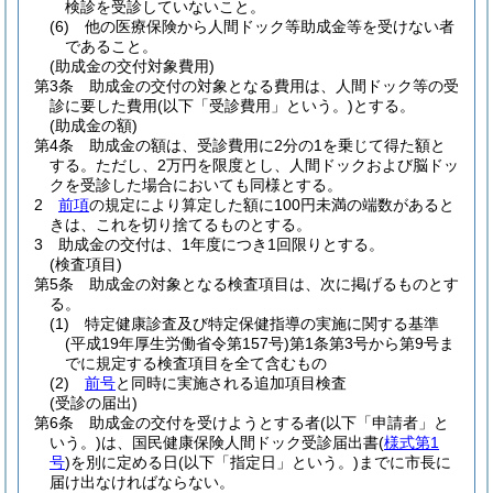
検診を受診していないこと。
(6)
他の医療保険から人間ドック等助成金等を受けない者
であること。
(助成金の交付対象費用)
第3条
助成金の交付の対象となる費用は、人間ドック等の受
診に要した費用
(以下「受診費用」という。)
とする。
(助成金の額)
第4条
助成金の額は、受診費用に2分の1を乗じて得た額と
する。
ただし、2万円を限度とし、人間ドックおよび脳ドッ
クを受診した場合においても同様とする。
2
前項
の規定により算定した額に100円未満の端数があると
きは、これを切り捨てるものとする。
3
助成金の交付は、1年度につき1回限りとする。
(検査項目)
第5条
助成金の対象となる検査項目は、次に掲げるものとす
る。
(1)
特定健康診査及び特定保健指導の実施に関する基準
(平成19年厚生労働省令第157号)
第1条第3号から第9号ま
でに規定する検査項目を全て含むもの
(2)
前号
と同時に実施される追加項目検査
(受診の届出)
第6条
助成金の交付を受けようとする者
(以下「申請者」と
いう。)
は、国民健康保険人間ドック受診届出書
(
様式第1
号
)
を別に定める日
(以下「指定日」という。)
までに市長に
届け出なければならない。