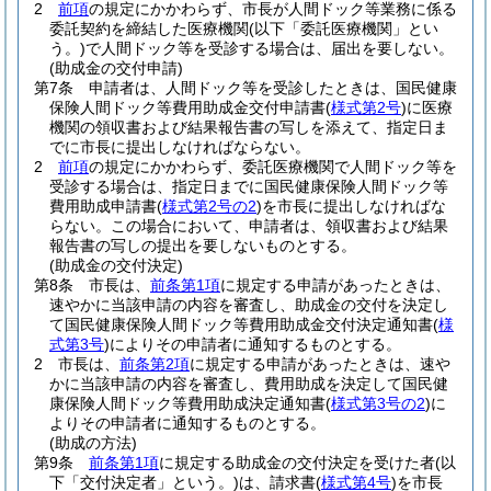
2
前項
の規定にかかわらず、市長が人間ドック等業務に係る
委託契約を締結した医療機関
(以下「委託医療機関」とい
う。)
で人間ドック等を受診する場合は、届出を要しない。
(助成金の交付申請)
第7条
申請者は、人間ドック等を受診したときは、国民健康
保険人間ドック等費用助成金交付申請書
(
様式第2号
)
に医療
機関の領収書および結果報告書の写しを添えて、指定日ま
でに市長に提出しなければならない。
2
前項
の規定にかかわらず、委託医療機関で人間ドック等を
受診する場合は、指定日までに国民健康保険人間ドック等
費用助成申請書
(
様式第2号の2
)
を市長に提出しなければな
らない。
この場合において、申請者は、領収書および結果
報告書の写しの提出を要しないものとする。
(助成金の交付決定)
第8条
市長は、
前条第1項
に規定する申請があったときは、
速やかに当該申請の内容を審査し、助成金の交付を決定し
て国民健康保険人間ドック等費用助成金交付決定通知書
(
様
式第3号
)
によりその申請者に通知するものとする。
2
市長は、
前条第2項
に規定する申請があったときは、速や
かに当該申請の内容を審査し、費用助成を決定して国民健
康保険人間ドック等費用助成決定通知書
(
様式第3号の2
)
に
よりその申請者に通知するものとする。
(助成の方法)
第9条
前条第1項
に規定する助成金の交付決定を受けた者
(以
下「交付決定者」という。)
は、請求書
(
様式第4号
)
を市長