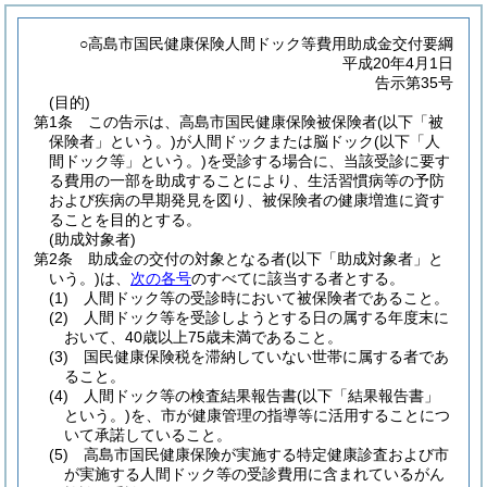
○高島市国民健康保険人間ドック等費用助成金交付要綱
平成20年4月1日
告示第35号
(目的)
第1条
この告示は、高島市国民健康保険被保険者
(以下「被
保険者」という。)
が人間ドックまたは脳ドック
(以下「人
間ドック等」という。)
を受診する場合に、当該受診に要す
る費用の一部を助成することにより、生活習慣病等の予防
および疾病の早期発見を図り、被保険者の健康増進に資す
ることを目的とする。
(助成対象者)
第2条
助成金の交付の対象となる者
(以下「助成対象者」と
いう。)
は、
次の各号
のすべてに該当する者とする。
(1)
人間ドック等の受診時において被保険者であること。
(2)
人間ドック等を受診しようとする日の属する年度末に
おいて、40歳以上75歳未満であること。
(3)
国民健康保険税を滞納していない世帯に属する者であ
ること。
(4)
人間ドック等の検査結果報告書
(以下「結果報告書」
という。)
を、市が健康管理の指導等に活用することにつ
いて承諾していること。
(5)
高島市国民健康保険が実施する特定健康診査および市
が実施する人間ドック等の受診費用に含まれているがん