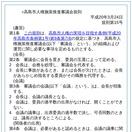
○高島市人権施策推進審議会規則
平成20年3月24日
規則第15号
(趣旨)
第1条
この規則
は、
高島市人権の実現を目指す条例
(平成20
年高島市条例第1号)
第9条第7項
の規定に基づき、高島市人
権施策推進審議会
(以下「審議会」という。)
の組織および
運営に関し必要な事項を定めるものとする。
(会長)
第2条
審議会に会長を置き、委員の互選によって定める。
2
会長は、会務を総理し、審議会を代表する。
3
会長に事故があるとき、または会長が欠けたときは、会長
があらかじめ指名する委員がその職務を代理する。
(会議)
第3条
審議会の会議
(以下「会議」という。)
は、会長が招集
する。
2
会長は、会議の議長となる。
3
会議は、委員の過半数の出席がなければ、開くことができ
ない。
4
会議の議事は、出席委員の過半数で決し、可否同数のとき
は、議長の決するところによる。
(関係者の出席)
第4条
会議は、必要があると認めるときは、会議の議事に関