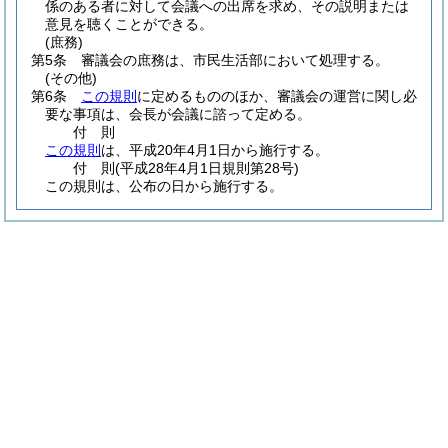
係のある者に対して会議への出席を求め、その説明または
意見を聴くことができる。
(庶務)
第5条
審議会の庶務は、市民生活部において処理する。
(その他)
第6条
この規則
に定めるもののほか、審議会の運営に関し必
要な事項は、会長が会議に諮って定める。
付
則
この規則
は、平成20年4月1日から施行する。
付
則
(平成28年4月1日
規則第28号)
この規則は、公布の日から施行する。