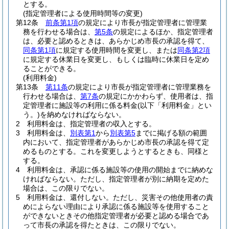
とする。
(指定管理者による使用時間等の変更)
第12条
前条第1項
の規定により市長が指定管理者に管理業
務を行わせる場合は、
第5条
の規定によるほか、指定管理者
は、必要と認めるときは、あらかじめ市長の承認を得て、
同条第1項
に規定する使用時間を変更し、または
同条第2項
に規定する休業日を変更し、もしくは臨時に休業日を定め
ることができる。
(利用料金)
第13条
第11条
の規定により市長が指定管理者に管理業務を
行わせる場合は、
第7条
の規定にかかわらず、使用者は、指
定管理者に施設等の利用に係る料金
(以下「利用料金」とい
う。)
を納めなければならない。
2
利用料金は、指定管理者の収入とする。
3
利用料金は、
別表第1
から
別表第5
までに掲げる額の範囲
内において、指定管理者があらかじめ市長の承認を得て定
めるものとする。
これを変更しようとするときも、同様と
する。
4
利用料金は、承認に係る施設等の使用の開始までに納めな
ければならない。
ただし、指定管理者が別に納期を定めた
場合は、この限りでない。
5
利用料金は、還付しない。
ただし、災害その他使用者の責
めによらない理由により承認に係る施設等を使用すること
ができないときその他指定管理者が必要と認める場合であ
って市長の承認を得たときは、この限りでない。