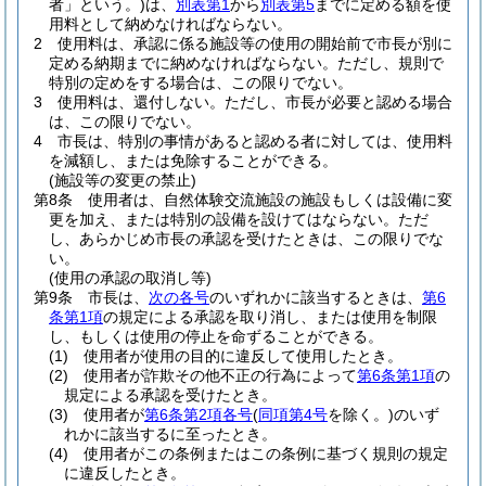
者」という。)
は、
別表第1
から
別表第5
までに定める額を使
用料として納めなければならない。
2
使用料は、承認に係る施設等の使用の開始前で市長が別に
定める納期までに納めなければならない。
ただし、規則で
特別の定めをする場合は、この限りでない。
3
使用料は、還付しない。
ただし、市長が必要と認める場合
は、この限りでない。
4
市長は、特別の事情があると認める者に対しては、使用料
を減額し、または免除することができる。
(施設等の変更の禁止)
第8条
使用者は、自然体験交流施設の施設もしくは設備に変
更を加え、または特別の設備を設けてはならない。
ただ
し、あらかじめ市長の承認を受けたときは、この限りでな
い。
(使用の承認の取消し等)
第9条
市長は、
次の各号
のいずれかに該当するときは、
第6
条第1項
の規定による承認を取り消し、または使用を制限
し、もしくは使用の停止を命ずることができる。
(1)
使用者が使用の目的に違反して使用したとき。
(2)
使用者が詐欺その他不正の行為によって
第6条第1項
の
規定による承認を受けたとき。
(3)
使用者が
第6条第2項各号
(
同項第4号
を除く。)
のいず
れかに該当するに至ったとき。
(4)
使用者がこの条例またはこの条例に基づく規則の規定
に違反したとき。