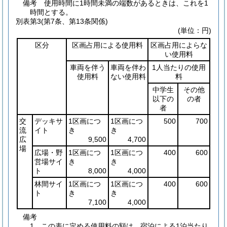
備考 使用時間に1時間未満の端数があるときは、これを1
時間とする。
別表第3
(第7条、第13条関係)
(単位：円)
区分
区画占用による使用料
区画占用によらな
い使用料
車両を伴う
車両を伴わ
1人当たりの使用
使用料
ない使用料
料
中学生
その他
以下の
の者
者
交
デッキサ
1区画につ
1区画につ
500
700
流
イト
き
き
広
9,500
4,700
場
広場・野
1区画につ
1区画につ
400
600
営場サイ
き
き
ト
8,000
4,000
林間サイ
1区画につ
1区画につ
400
600
ト
き
き
7,100
4,000
備考
1 この表に定める使用料の額は、宿泊による1泊当たり