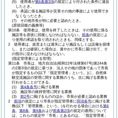
(5)
使用者が
第6条第3項
の規定により付された条件に違反
したとき。
(6)
承認に係る施設等が災害その他の事故により使用でき
なくなったとき。
(7)
その他市長が特に必要と認めたとき。
(原状回復の義務等)
第10条
使用者は、使用を終了したときは、その使用に係る
施設等を原状に回復しなければならない。
前条
の規定によ
り使用の承認を取り消されたときも、同様とする。
2
使用者は、故意または過失により施設もしくは設備を損壊
し、または破損した場合は、速やかに市長に届け出て、そ
の指示に従わなければならない。
(指定管理者による管理)
第11条
市長は、地方自治法
(昭和22年法律第67号)
第244条
の2第3項の規定に基づき、法人その他の団体であって市長
が指定するもの
(以下「指定管理者」という。)
に、自然体
験交流施設の管理に関する業務のうち、次に掲げる業務を
行わせることができる。
(1)
第4条各号
に掲げる業務
(2)
施設等の維持管理に関する業務
(3)
前2号
に掲げるもののほか、市長が必要と認める業務
2
前項
の規定により市長が指定管理者に
同項各号
に掲げる業
務
(以下「管理業務」という。)
を行わせる場合における
第6
条
、
第8条
、
第9条
および
前条第2項
の規定の適用について
は、これらの規定中「市長」とあるのは、「指定管理者」