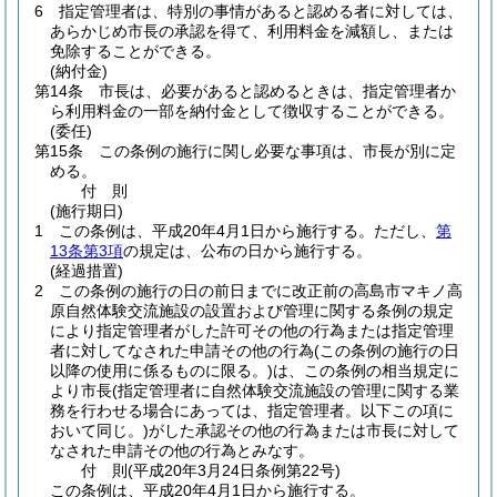
6
指定管理者は、特別の事情があると認める者に対しては、
あらかじめ市長の承認を得て、利用料金を減額し、または
免除することができる。
(納付金)
第14条
市長は、必要があると認めるときは、指定管理者か
ら利用料金の一部を納付金として徴収することができる。
(委任)
第15条
この条例の施行に関し必要な事項は、市長が別に定
める。
付
則
(施行期日)
1
この条例は、平成20年4月1日から施行する。
ただし、
第
13条第3項
の規定は、公布の日から施行する。
(経過措置)
2
この条例の施行の日の前日までに改正前の高島市マキノ高
原自然体験交流施設の設置および管理に関する条例の規定
により指定管理者がした許可その他の行為または指定管理
者に対してなされた申請その他の行為
(この条例の施行の日
以降の使用に係るものに限る。)
は、この条例の相当規定に
より市長
(指定管理者に自然体験交流施設の管理に関する業
務を行わせる場合にあっては、指定管理者。以下この項に
おいて同じ。)
がした承認その他の行為または市長に対して
なされた申請その他の行為とみなす。
付
則
(平成20年3月24日
条例第22号)
この条例は、平成20年4月1日から施行する。