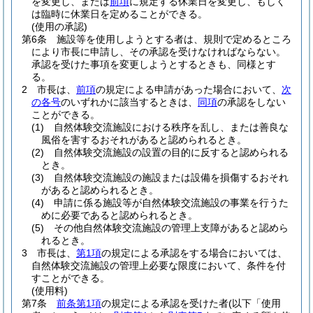
を変更し、または
前項
に規定する休業日を変更し、もしく
は臨時に休業日を定めることができる。
(使用の承認)
第6条
施設等を使用しようとする者は、規則で定めるところ
により市長に申請し、その承認を受けなければならない。
承認を受けた事項を変更しようとするときも、同様とす
る。
2
市長は、
前項
の規定による申請があった場合において、
次
の各号
のいずれかに該当するときは、
同項
の承認をしない
ことができる。
(1)
自然体験交流施設における秩序を乱し、または善良な
風俗を害するおそれがあると認められるとき。
(2)
自然体験交流施設の設置の目的に反すると認められる
とき。
(3)
自然体験交流施設の施設または設備を損傷するおそれ
があると認められるとき。
(4)
申請に係る施設等が自然体験交流施設の事業を行うた
めに必要であると認められるとき。
(5)
その他自然体験交流施設の管理上支障があると認めら
れるとき。
3
市長は、
第1項
の規定による承認をする場合においては、
自然体験交流施設の管理上必要な限度において、条件を付
すことができる。
(使用料)
第7条
前条第1項
の規定による承認を受けた者
(以下「使用