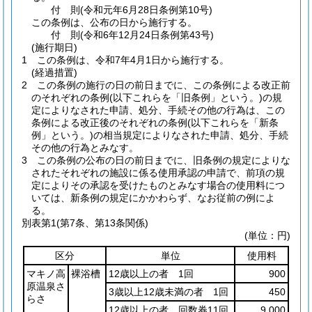
付
則
(令和元年6月28日
条例第10号)
この条例は、公布の日から施行する。
付
則
(令和6年12月24日
条例第43号)
(施行期日)
1
この条例は、令和7年4月1日から施行する。
(経過措置)
2
この条例の施行の日の前日までに、この条例による改正前
のそれぞれの条例
(以下これらを「旧条例」という。)
の規
定によりなされた申請、処分、手続その他の行為は、この
条例による改正後のそれぞれの条例
(以下これらを「新条
例」という。)
の相当規定によりなされた申請、処分、手続
その他の行為とみなす。
3
この条例の公布の日の前日までに、旧条例の規定によりな
されたそれぞれの施設に係る使用承認の申請で、前項の規
定によりその承認を受けたものとみなす場合の使用料につ
いては、新条例の規定にかかわらず、なお従前の例によ
る。
別表第1
(第7条、第13条関係)
(単位：円)
区分
単位
使用料
マキノ高
裸浴槽
12歳以上の者 1回
900
原温泉さ
3歳以上12歳未満の者 1回
450
らさ
12歳以上の者 回数券11回
9,000