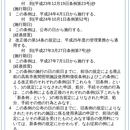
付
則
(平成23年12月19日
条例第23号)
抄
(施行期日)
1
この条例は、平成24年4月1日から施行する。
付
則
(平成24年10月1日
条例第52号)
(施行期日)
1
この条例は、公布の日から施行する。
(経過措置)
2
改正後の第14条の規定は、平成25年度の管理業務から適
用する。
付
則
(平成27年3月27日
条例第7号)
抄
(施行期日)
1
この条例は、平成27年7月1日から施行する。
(経過措置)
3
この条例の施行の日の前日までに、前項の規定による廃止
前の高島市夜間照明施設使用料徴収条例およびこの条例に
よる改正前のそれぞれの条例
(以下これらを「旧条例」とい
う。)
の規定によりなされた申請、処分、手続その他の行為
は、この条例による改正後のそれぞれの条例
(以下これらを
「新条例」という。)
の相当規定によりなされた申請、処
分、手続その他の行為とみなす。
4
この条例の公布の日の前日までに、旧条例の規定によりな
されたそれぞれの施設に係る使用承認の申請で、前項の規
定によりその承認を受けたものとみなす場合の使用料につ
いては、新条例の規定にかかわらず、なお従前の例によ
る。