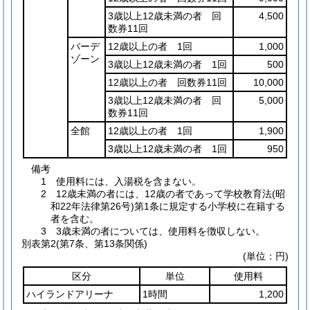
3歳以上12歳未満の者 回
4,500
数券11回
バーデ
12歳以上の者 1回
1,000
ゾーン
3歳以上12歳未満の者 1回
500
12歳以上の者 回数券11回
10,000
3歳以上12歳未満の者 回
5,000
数券11回
全館
12歳以上の者 1回
1,900
3歳以上12歳未満の者 1回
950
備考
1 使用料には、入湯税を含まない。
2 12歳未満の者には、12歳の者であって学校教育法(昭
和22年法律第26号)第1条に規定する小学校に在籍する
者を含む。
3 3歳未満の者については、使用料を徴収しない。
別表第2
(第7条、第13条関係)
(単位：円)
区分
単位
使用料
ハイランドアリーナ
1時間
1,200