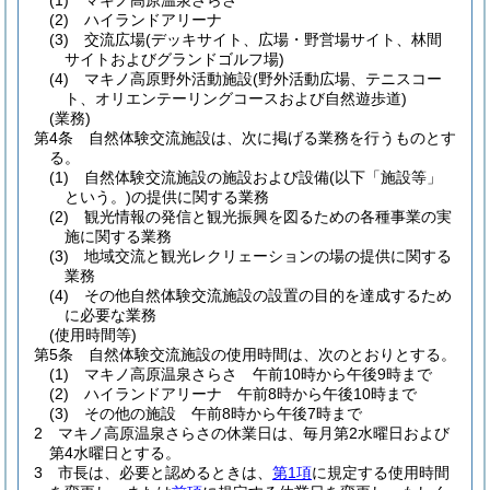
(1)
マキノ高原温泉さらさ
(2)
ハイランドアリーナ
(3)
交流広場
(デッキサイト、広場・野営場サイト、林間
サイトおよびグランドゴルフ場)
(4)
マキノ高原野外活動施設
(野外活動広場、テニスコー
ト、オリエンテーリングコースおよび自然遊歩道)
(業務)
第4条
自然体験交流施設は、次に掲げる業務を行うものとす
る。
(1)
自然体験交流施設の施設および設備
(以下「施設等」
という。)
の提供に関する業務
(2)
観光情報の発信と観光振興を図るための各種事業の実
施に関する業務
(3)
地域交流と観光レクリェーションの場の提供に関する
業務
(4)
その他自然体験交流施設の設置の目的を達成するため
に必要な業務
(使用時間等)
第5条
自然体験交流施設の使用時間は、次のとおりとする。
(1)
マキノ高原温泉さらさ 午前10時から午後9時まで
(2)
ハイランドアリーナ 午前8時から午後10時まで
(3)
その他の施設 午前8時から午後7時まで
2
マキノ高原温泉さらさの休業日は、毎月第2水曜日および
第4水曜日とする。
3
市長は、必要と認めるときは、
第1項
に規定する使用時間