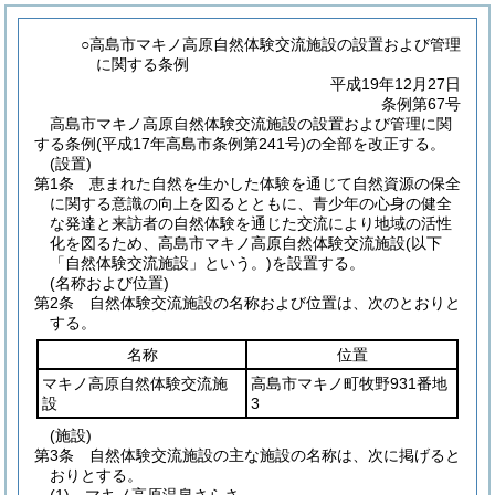
○高島市マキノ高原自然体験交流施設の設置および管理
に関する条例
平成19年12月27日
条例第67号
高島市マキノ高原自然体験交流施設の設置および管理に関
する条例(平成17年高島市条例第241号)の全部を改正する。
(設置)
第1条
恵まれた自然を生かした体験を通じて自然資源の保全
に関する意識の向上を図るとともに、青少年の心身の健全
な発達と来訪者の自然体験を通じた交流により地域の活性
化を図るため、高島市マキノ高原自然体験交流施設
(以下
「自然体験交流施設」という。)
を設置する。
(名称および位置)
第2条
自然体験交流施設の名称および位置は、次のとおりと
する。
名称
位置
マキノ高原自然体験交流施
高島市マキノ町牧野931番地
設
3
(施設)
第3条
自然体験交流施設の主な施設の名称は、次に掲げると
おりとする。