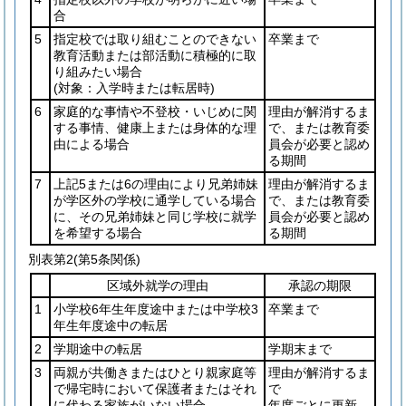
合
5
指定校では取り組むことのできない
卒業まで
教育活動または部活動に積極的に取
り組みたい場合
(対象：入学時または転居時)
6
家庭的な事情や不登校・いじめに関
理由が解消するま
する事情、健康上または身体的な理
で、または教育委
由による場合
員会が必要と認め
る期間
7
上記5または6の理由により兄弟姉妹
理由が解消するま
が学区外の学校に通学している場合
で、または教育委
に、その兄弟姉妹と同じ学校に就学
員会が必要と認め
を希望する場合
る期間
別表第2
(第5条関係)
区域外就学の理由
承認の期限
1
小学校6年生年度途中または中学校3
卒業まで
年生年度途中の転居
2
学期途中の転居
学期末まで
3
両親が共働きまたはひとり親家庭等
理由が解消するま
で帰宅時において保護者またはそれ
で
に代わる家族がいない場合
年度ごとに更新