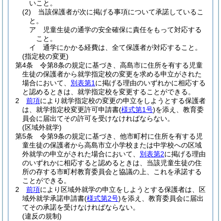
いこと。
(2)
当該保護者が次に掲げる事項について承諾しているこ
と。
ア
児童生徒の通学の安全確保に責任をもって対応する
こと。
イ
通学にかかる経費は、全て保護者が対応すること。
(指定校の変更)
第4条
令第8条の規定に基づき、高島市に住所を有する児童
生徒の保護者から就学指定校の変更を求める申立がされた
場合において、
別表第1
に掲げる理由のいずれかに相応する
と認めるときは、就学指定校を変更することができる。
2
前項
により就学指定校の変更の申立をしようとする保護者
は、就学指定校変更許可申請書
(
様式第1号
)
を添え、教育委
員会に届出てその許可を受けなければならない。
(区域外就学)
第5条
令第9条の規定に基づき、他市町村に住所を有する児
童生徒の保護者から高島市立小学校または中学校への区域
外就学の申立がされた場合において、
別表第2
に掲げる理由
のいずれかに相応すると認めるときは、当該児童生徒の住
所の存する市町村教育委員会と協議の上、これを承諾する
ことができる。
2
前項
により区域外就学の申立をしようとする保護者は、区
域外就学承諾申請書
(
様式第2号
)
を添え、教育委員会に届出
てその承諾を受けなければならない。
(違反の規制)