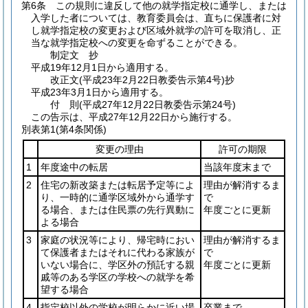
第6条
この規則に違反して他の就学指定校に通学し、または
入学した者については、教育委員会は、直ちに保護者に対
し就学指定校の変更および区域外就学の許可を取消し、正
当な就学指定校への変更を命ずることができる。
制定文
抄
平成19年12月1日から適用する。
改正文
(平成23年2月22日
教委告示第4号)
抄
平成23年3月1日から適用する。
付
則
(平成27年12月22日
教委告示第24号)
この告示は、平成27年12月22日から施行する。
別表第1
(第4条関係)
変更の理由
許可の期限
1
年度途中の転居
当該年度末まで
2
住宅の新改築または転居予定等によ
理由が解消するま
り、一時的に通学区域外から通学す
で
る場合、または住民票の先行異動に
年度ごとに更新
よる場合
3
家庭の状況等により、帰宅時におい
理由が解消するま
て保護者またはそれに代わる家族が
で
いない場合に、学区外の預託する親
年度ごとに更新
戚等のある学区の学校への就学を希
望する場合
4
指定校以外の学校が明らかに近い場
卒業まで