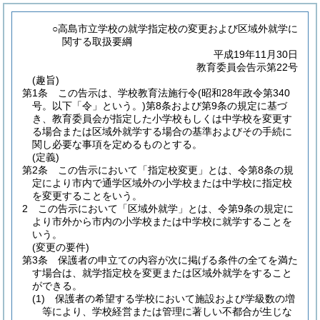
○高島市立学校の就学指定校の変更および区域外就学に
関する取扱要綱
平成19年11月30日
教育委員会告示第22号
(趣旨)
第1条
この告示は、学校教育法施行令
(昭和28年政令第340
号。以下「令」という。)
第8条および第9条の規定に基づ
き、教育委員会が指定した小学校もしくは中学校を変更す
る場合または区域外就学する場合の基準およびその手続に
関し必要な事項を定めるものとする。
(定義)
第2条
この告示において「指定校変更」とは、令第8条の規
定により市内で通学区域外の小学校または中学校に指定校
を変更することをいう。
2
この告示において「区域外就学」とは、令第9条の規定に
より市外から市内の小学校または中学校に就学することを
いう。
(変更の要件)
第3条
保護者の申立ての内容が次に掲げる条件の全てを満た
す場合は、就学指定校を変更または区域外就学をすること
ができる。
(1)
保護者の希望する学校において施設および学級数の増
等により、学校経営または管理に著しい不都合が生じな