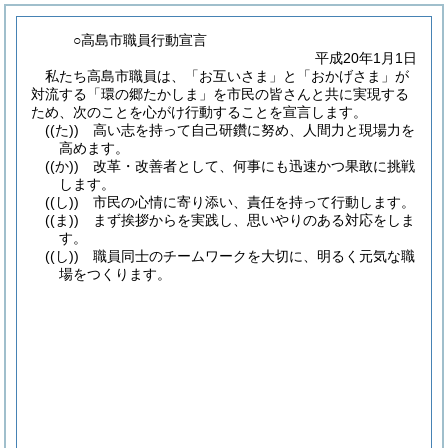
○高島市職員行動宣言
平成20年1月1日
私たち高島市職員は、「お互いさま」と「おかげさま」が
対流する「環の郷たかしま」を市民の皆さんと共に実現する
ため、次のことを心がけ行動することを宣言します。
(
(た)
)
高い志を持って自己研鑽に努め、人間力と現場力を
高めます。
(
(か)
)
改革・改善者として、何事にも迅速かつ果敢に挑戦
します。
(
(し)
)
市民の心情に寄り添い、責任を持って行動します。
(
(ま)
)
まず挨拶からを実践し、思いやりのある対応をしま
す。
(
(し)
)
職員同士のチームワークを大切に、明るく元気な職
場をつくります。