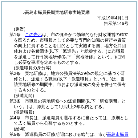
○高島市職員長期実地研修実施要綱
平成19年4月1日
告示第146号
(趣旨)
第1条
この告示
は、市の健全かつ効率的な行財政運営の確立
を図るため、市職員として必要な専門的知識の習得や資質
の向上に資することを目的として実施する国、地方公共団
体および各種団体
(以下「派遣先」と総称する。)
に市職員
を派遣して行う実地研修
(以下「実地研修」という。)
に関
し必要な事項を定めるものとする。
(派遣職員の身分等)
第2条
実地研修は、地方公務員法第39条の規定に基づく研
修とし、派遣する職員
(以下「派遣職員」という。)
は、当
該実地研修の期間中、市および派遣先の身分を併せて保有
するものとする。
(派遣期間)
第3条
市職員の実地研修への派遣期間
(以下「研修期間」と
いう。)
は、原則として1月以上2年以内とする。
(派遣職員)
第4条
市長は、派遣職員を選考するに当たっては、原則とし
て広く職員から公募するものとする。
(給与)
第5条
派遣職員の研修期間における給与は、市が
高島市職員