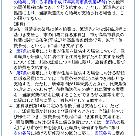
の給与に関する条例
(平成17年高島市条例第45号)
その他市
の関係規程に基づき、全額支給する。
ただし、派遣先との
協議により、当該派遣先から給与が支給される場合は、こ
の限りでない。
(旅費)
第6条
派遣先の業務に係る旅費は、派遣先がその関係規程に
基づき支給し、市の用務に係る旅費は、市が高島市職員の
旅費に関する条例
(平成17年高島市条例第47号。以下「旅
費条例」という。)
に基づき支給する。
2
第7条
の規定により市が住居を提供する場合において、派
遣職員が研修期間に居住する住居を探すために要する経費
については、1回の派遣につき1回に限り、旅費条例に基づ
き旅費を支給する。
3
第7条
の規定により市が住居を提供する場合における移転
に係る経費については、旅費条例の規定に基づき移転料を
支給する。
ただし、研修期間が1年未満のときは、旅費条例
の規定にかかわらず、荷物郵送代その他これに類する実費
を、当該実費の額を証明することができる領収書等を市長
に提出した場合に限り、移転料として支給する。
4
旅費条例第14条に定める着後手当は支給しない。
ただ
し、派遣職員が赴任および帰任するときは、当該赴任およ
び帰任につき、旅費条例の規程に基づき旅費を支給する。
5
研修期間における帰省に係る旅費については、
第7条
の規
定により市が住居を提供した職員が帰省する場合に限り、
次の各号
に掲げる研修期間の区分に応じ、
当該各号
に定め