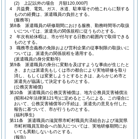
(2)
上記以外の場合 月額120,000円
4
共益費、電気、ガス、水道、駐車場その他これらに類する
ものの経費は、派遣職員の負担とする。
(服務等)
第8条
派遣職員の研修期間における服務、勤務時間等の取扱
いについては、派遣先の関係規程に従うものとする。
2
年次有給休暇は、市が付与する日数の範囲内で取得できる
ものとする。
3
職務専念義務の免除および営利企業の従事制限の取扱いに
ついては、派遣先の関係規程を適用する。
(派遣職員の身分変動等)
第9条
派遣職員の身分に変動を及ぼすような事由が生じたと
き、または派遣先もしくは市の都合により実地研修を取り
消し、もしくは変更しようとするときは、あらかじめ市と
派遣先が協議して決定するものとする。
(公務災害補償)
第10条
派遣職員の公務災害補償は、地方公務員災害補償法
(昭和42年法律第121号)
に定めるところによる。
この場合に
おいて、公務災害補償等の手続は、派遣先の意見を付した
報告に基づいて、市が行うものとする。
(福利厚生)
第11条
派遣職員の滋賀県市町村職員共済組合および滋賀県
市町村職員互助会への加入については、実地研修期間にお
いても異動しないものとする。
(報告)