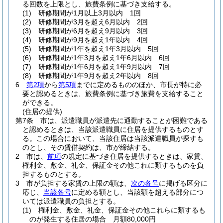
る回数を上限とし、旅費条例に基づき支給する。
(1)
研修期間が1月以上3月以内 1回
(2)
研修期間が3月を超え6月以内 2回
(3)
研修期間が6月を超え9月以内 3回
(4)
研修期間が9月を超え1年以内 4回
(5)
研修期間が1年を超え1年3月以内 5回
(6)
研修期間が1年3月を超え1年6月以内 6回
(7)
研修期間が1年6月を超え1年9月以内 7回
(8)
研修期間が1年9月を超え2年以内 8回
6
第2項
から
第5項
までに定めるもののほか、市長が特に必
要と認めるときは、旅費条例に基づき旅費を支給すること
ができる。
(住居の提供)
第7条
市は、派遣職員が派遣先に通勤することが困難である
と認めるときは、当該派遣職員に住居を提供するものとす
る。
この場合において、当該住居は当該派遣職員が探すも
のとし、その賃借契約は、市が締結する。
2
市は、
前項
の規定に基づき住居を提供するときは、家賃、
権利金、敷金、礼金、保証金その他これに類するものを負
担するものとする。
3
市が負担する家賃の上限の額は、
次の各号
に掲げる区分に
応じ、
当該各号
に定める額とし、当該額を超える部分につ
いては派遣職員の負担とする。
(1)
権利金、敷金、礼金、保証金その他これらに類するも
のが発生する住居の場合 月額80,000円