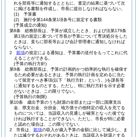
れを部長等に通知するとともに、査定の結果に基づいて次
に掲げる書類を作成し、市長に提出しなければならない。
(1)
予算書
(2)
施行令第144条第1項各号に規定する書類
(予算成立の通知)
第8条
総務部長は、予算が成立したとき、および法第179条
第1項の規定に基づいて市長が予算について専決処分をした
ときは、直ちに部長等および会計管理者に通知しなければ
ならない。
2
前項
の規定による通知は、予算書の送付をもってこれに代
えることができる。
(予算の執行方針)
第9条
総務部長は、予算の計画的かつ効率的な執行を確保す
るため必要があるときは、予算の執行計画を定めるに当た
って留意すべき事項
(以下「執行方針」という。)
を課長等
に通知するものとする。
ただし、特に執行方針を示す必要
がないときは、この限りでない。
(予算執行の制限)
第10条
歳出予算のうち財源の全部または一部に国庫支出
金、県支出金、分担金、地方債その他特定の収入を充てる
ものについては、当該収入の見通しが確実となった後でな
ければ執行することができない。
ただし、市長が特に必要
と認めた場合は、この限りでない。
2
市長は、
前項
の収入が歳入予算の金額に比して減少し、ま
たは減少するおそれがあるときは、当該収入を財源とする