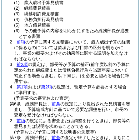
(1)
歳入歳出予算見積書
(2)
継続費見積書
(3)
繰越明許費見積書
(4)
債務負担行為見積書
(5)
地方債見積書
(6)
その他予算の内容を明らかにするため総務部長が必要
とする書類
2
前項
の予算に関する見積書において、歳入歳出予算の経費
に係るものについては款項および目節の区分を明らかに
し、事業の概要およびその効果等に関する説明を加えなけ
ればならない。
3
前2項
の規定は、部長等が予算の補正
(前年度以前の予算に
定められた継続費または債務負担行為を当該年度において
補正する場合も含む。以下同じ。)
を必要と認める場合に準
用する。
4
第1項
および
第2項
の規定は、暫定予算を必要とする場合
に準用する。
(予算要求の審査および査定)
第6条
総務部長は、
前条
の規定により提出された見積書を審
査し、予算編成方針に基づいて必要な調整を行い、市長の
査定を受けなければならない。
2
前項
の規定による審査または調整を行うときは、部長等の
意見または説明を求めることができる。
(予算および予算に関する説明書の決定等)
第7条
総務部長は、
前条
の査定が終了したときは、直ちにこ