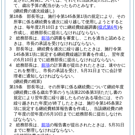
定された経費については、それぞれ当該決定の日におい
て、歳出予算の配当があったものとみなす。
(継続費の逓次繰越し)
第18条
部長等は、施行令第145条第1項の規定により、その
所掌に係る継続費を逓次に繰り越して使用しようとすると
きは、毎年度2月10日までに継続費繰越調書
(
様式第6号
)
を
作成し、総務部長に提出しなければならない。
2
総務部長は、
前項
の調書を審査し、これを適当と認めると
きは、市長の承認を受けなければならない。
3
部長等は、継続費を逓次に繰り越したときは、施行令第
145条第1項に規定する継続費繰越計算書を作成し、翌年度
の5月10日までに総務部長に提出しなければならない。
4
総務部長は、
前項
の計算書が提出されたときは、速やかに
これを整理し、市長の承認を受け、5月31日までに会計管
理者に通知しなければならない。
(継続費の精算)
第19条
部長等は、その所掌に係る継続費について継続年度
(継続費に係る歳出予算のうち法第220条第3項ただし書の
規定により翌年度に繰り越したものがある場合には、その
繰り越された年度)
が終了したときは、施行令第145条第2
項に規定する継続費精算報告書を作成し、当該継続費の終
了年度の翌年度の5月10日までに総務部長に提出しなけれ
ばならない。
2
総務部長は、
前項
の報告書が提出されたときは、5月31日
までに整理しなければならない。