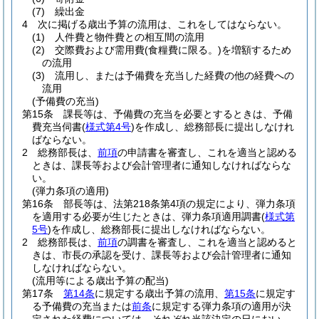
(7)
繰出金
4
次に掲げる歳出予算の流用は、これをしてはならない。
(1)
人件費と物件費との相互間の流用
(2)
交際費および需用費
(食糧費に限る。)
を増額するため
の流用
(3)
流用し、または予備費を充当した経費の他の経費への
流用
(予備費の充当)
第15条
課長等は、予備費の充当を必要とするときは、予備
費充当伺書
(
様式第4号
)
を作成し、総務部長に提出しなけれ
ばならない。
2
総務部長は、
前項
の申請書を審査し、これを適当と認める
ときは、課長等および会計管理者に通知しなければならな
い。
(弾力条項の適用)
第16条
部長等は、法第218条第4項の規定により、弾力条項
を適用する必要が生じたときは、弾力条項適用調書
(
様式第
5号
)
を作成し、総務部長に提出しなければならない。
2
総務部長は、
前項
の調書を審査し、これを適当と認めると
きは、市長の承認を受け、課長等および会計管理者に通知
しなければならない。
(流用等による歳出予算の配当)
第17条
第14条
に規定する歳出予算の流用、
第15条
に規定す
る予備費の充当または
前条
に規定する弾力条項の適用が決