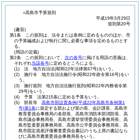
○高島市予算規則
平成19年3月29日
規則第20号
(趣旨)
第1条
この規則は、法令または条例に定めるもののほか、市
の予算編成および執行に関し必要な事項を定めるものとす
る。
(用語の定義)
第2条
この規則において、
次の各号
に掲げる用語の意義は、
それぞれ
当該各号
に定めるところによる。
(1)
法 地方自治法
(昭和22年法律第67号)
をいう。
(2)
施行令 地方自治法施行令
(昭和22年政令第16号)
をい
う。
(3)
施行規則 地方自治法施行規則
(昭和22年内務省令第
29号)
をいう。
(4)
予算 法第215条に定める予算をいう。
(5)
部長等
高島市部設置条例
(平成22年高島市条例第1
号)
第1条
に規定する部および室の長、会計課長、高島市
教育委員会事務局の各部長、高島市消防本部消防長、高
島市議会事務局長、高島市選挙管理委員会事務局長、高
島市監査委員事務局長、高島市公平委員会事務局長、高
島市固定資産評価審査委員会書記のうち上席の書記なら
びに高島市農業委員会事務局長をいう。