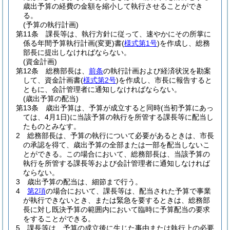
歳出予算の経費の金額を縮小して執行させることができ
る。
(予算の執行計画)
第11条
課長等は、執行方針に従って、速やかにその所掌に
係る年間予算執行計画
(変更)
書
(
様式第1号
)
を作成し、総務
部長に提出しなければならない。
(資金計画)
第12条
総務部長は、
前条
の執行計画および経済状況を勘案
して、資金計画書
(
様式第2号
)
を作成し、市長に報告すると
ともに、会計管理者に通知しなければならない。
(歳出予算の配当)
第13条
歳出予算は、予算が成立すると同時
(当初予算にあっ
ては、4月1日)
に当該予算の執行を所管する課長等に配当し
たものとみなす。
2
総務部長は、予算の執行について必要があるときは、市長
の承認を得て、歳出予算の全部または一部を配当しないこ
とができる。
この場合において、総務部長は、当該予算の
執行を所管する課長等および会計管理者に通知しなければ
ならない。
3
歳出予算の配当は、細節まで行う。
4
第2項
の場合において、課長等は、配当された予算で事業
が執行できないとき、または緊急を要するときは、総務部
長に対し既決予算の範囲内において臨時に予算配当の要求
をすることができる。
5
課長等は、予算の成立後に生じた事由または執行上の必要