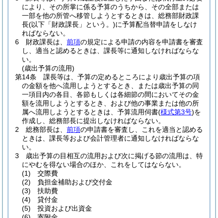
により、その所掌に係る予算のうちから、その全部または
一部を他の所管へ移管しようとするときは、総務部財政課
長
(以下「財政課長」という。)
に予算配当替申請をしなけ
ればならない。
6
財政課長は、
前項
の規定による申請の内容を申請書を審査
し、適当と認めるときは、課長等に通知しなければならな
い。
(歳出予算の流用)
第14条
課長等は、予算の定めるところにより歳出予算の項
の金額を他へ流用しようとするとき、または歳出予算の同
一項目内の各目、各節もしくは各細節の間においてその金
額を流用しようとするとき、および他の事業または他の所
属へ流用しようとするときは、予算流用伺書
(
様式第3号
)
を
作成し、総務部長に提出しなければならない。
2
総務部長は、
前項
の申請書を審査し、これを適当と認める
ときは、課長等および会計管理者に通知しなければならな
い。
3
歳出予算の目相互の流用および次に掲げる節の流用は、特
にやむを得ない場合のほか、これをしてはならない。
(1)
交際費
(2)
負担金補助および交付金
(3)
扶助費
(4)
貸付金
(5)
投資および出資金
(6)
寄附金