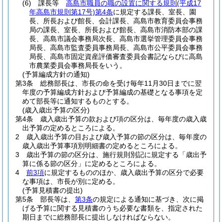
(6)
課長等
高島市職員の職の設置に関する規則
(平成17
年高島市規則第17号)
第4条
に規定する課長、室長、園
長、所長および館長、会計課長、高島市教育委員会事務
局の課長、室長、所長および館長、高島市消防本部の課
長、高島市議会事務局次長、高島市選挙管理委員会事務
局長、高島市監査委員事務局長、高島市公平委員会事務
局長、高島市固定資産評価審査委員会書記ならびに高島
市農業委員会事務局長をいう。
(予算編成方針の通知)
第3条
総務部長は、市長の命を受け毎年11月30日までに翌
年度の予算編成方針および予算編成の基礎となる事項を定
めて部長等に通知するものとする。
(歳入歳出予算の区分)
第4条
歳入歳出予算の款および項の区分は、毎年度の歳入歳
出予算の定めるところによる。
2
歳入歳出予算の目および歳入予算の節の区分は、毎年度の
歳入歳出予算事項別明細書の定めるところによる。
3
歳出予算の節の区分は、施行規則別記に規定する「歳出予
算に係る節の区分」に定めるところによる。
4
前3項
に規定するもののほか、歳入歳出予算の区分で必要
な事項は、市長が別に定める。
(予算見積書の提出)
第5条
部長等は、
第3条
の規定による通知に基づき、次に掲
げる予算に関する見積書のうち必要な書類を、指定された
期日までに総務部長に提出しなければならない。