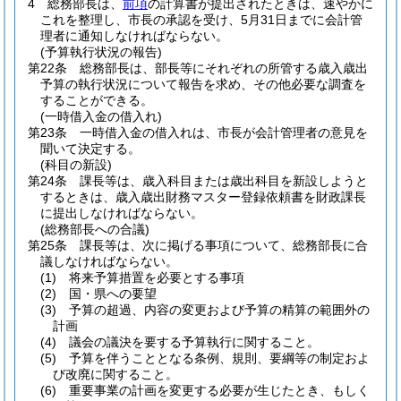
4
総務部長は、
前項
の計算書が提出されたときは、速やかに
これを整理し、市長の承認を受け、5月31日までに会計管
理者に通知しなければならない。
(予算執行状況の報告)
第22条
総務部長は、部長等にそれぞれの所管する歳入歳出
予算の執行状況について報告を求め、その他必要な調査を
することができる。
(一時借入金の借入れ)
第23条
一時借入金の借入れは、市長が会計管理者の意見を
聞いて決定する。
(科目の新設)
第24条
課長等は、歳入科目または歳出科目を新設しようと
するときは、歳入歳出財務マスター登録依頼書を財政課長
に提出しなければならない。
(総務部長への合議)
第25条
課長等は、次に掲げる事項について、総務部長に合
議しなければならない。
(1)
将来予算措置を必要とする事項
(2)
国・県への要望
(3)
予算の超過、内容の変更および予算の精算の範囲外の
計画
(4)
議会の議決を要する予算執行に関すること。
(5)
予算を伴うこととなる条例、規則、要綱等の制定およ
び改廃に関すること。
(6)
重要事業の計画を変更する必要が生じたとき、もしく