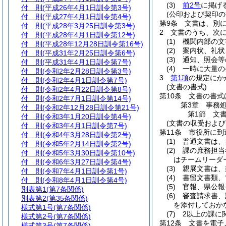
(3)
前2号
に掲げ
付 則
(平成26年4月1日訓令第3号)
(公印および契印の
付 則
(平成27年4月1日訓令第4号)
第9条
文書は、別
付 則
(平成28年3月25日訓令第3号)
2
文書のうち、次
付 則
(平成28年4月1日訓令第12号)
(1)
機関内部の文
付 則
(平成28年12月28日訓令第16号)
(2)
案内状、礼状
付 則
(平成31年2月25日訓令第6号)
(3)
通知、照会等
付 則
(平成31年4月1日訓令第7号)
(4)
一時に大量の
付 則
(令和2年2月28日訓令第3号)
3
第1項
の規定にか
付 則
(令和2年4月1日訓令第7号)
(文書の書式)
付 則
(令和2年4月22日訓令第8号)
第10条
文書の書式
付 則
(令和2年7月1日訓令第14号)
第3章
事務
付 則
(令和2年12月28日訓令第21号)
第1節
文
付 則
(令和3年1月20日訓令第4号)
(文書の収受および
付 則
(令和3年4月1日訓令第7号)
第11条
市役所に到
付 則
(令和4年3月28日訓令第2号)
(1)
普通文書は、
付 則
(令和5年2月14日訓令第2号)
(2)
課の庶務担当
付 則
(令和5年3月30日訓令第10号)
はチームリーダ
付 則
(令和6年3月27日訓令第4号)
(3)
親展文書は、
付 則
(令和7年4月1日訓令第1号)
(4)
書留文書類、
付 則
(令和8年4月1日訓令第4号)
(5)
官報、県公報
別表第1
(第7条関係)
(6)
審査請求書、
別表第2
(第35条関係)
を添付しておか
様式第1号
(第7条関係)
(7)
2以上の課に
様式第2号
(第7条関係)
第12条
文書を電子
様式第3号
(第7条関係)