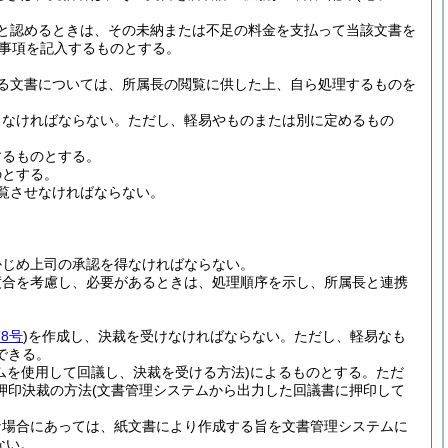
と認めるときは、その未納または不足の料金を支払って当該文書を
事項を記入するものとする。
る文書については、所属長の閲覧に供した上、自ら処理するものを
しなければならない。
ただし、軽易やものまたは別に定めるもの
するものとする。
のとする。
覧させなければならない。
かじめ上司の承認を得なければならない。
度合を考慮し、必要があるときは、処理順序を示し、所属長と連携
8号
)
を作成し、決裁を受けなければならない。
ただし、軽易なも
できる。
ムを使用して回議し、決裁を受ける方法)
によるものとする。
ただ
押印決裁の方法
(文書管理システムから出力した回議書に押印して
な場合にあっては、紙文書により作成する旨を文書管理システムに
ない。