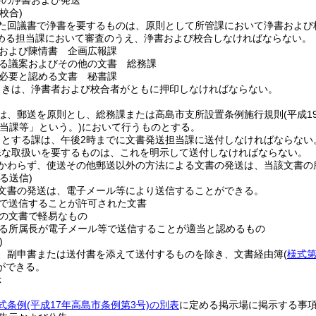
書の浄書および発送
校合)
た回議書で浄書を要するものは、原則として所管課において浄書および
める担当課において審査のうえ、浄書および校合しなければならない。
および陳情書 企画広報課
る議案およびその他の文書 総務課
必要と認める文書 秘書課
ときは、浄書者および校合者がともに押印しなければならない。
は、郵送を原則とし、総務課または高島市支所設置条例施行規則
(平成1
当課等」という。)
において行うものとする。
うとする課は、午後2時までに文書発送担当課に送付しなければならない
殊な取扱いを要するものは、これを明示して送付しなければならない。
かわらず、使送その他郵送以外の方法による文書の発送は、当該文書の
る送信)
文書の発送は、電子メール等により送信することができる。
で送信することが許可された文書
の文書で軽易なもの
る所属長が電子メール等で送信することが適当と認めるもの
)
、副申書または送付書を添えて送付するものを除き、文書経由簿
(
様式第
ができる。
示
式条例
(平成17年高島市条例第3号)
の別表
に定める掲示場に掲示する事