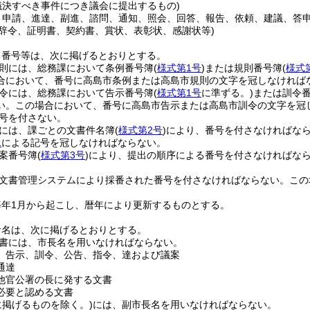
議決すべき事件につき議会に提出するもの)
、申請、進達、副進、諮問、通知、照会、回答、報告、依頼、建議、答申
(辞令、証明書、契約書、賞状、表彰状、感謝状等)
る番号等は、次に掲げるとおりとする。
則には、総務課において条例番号簿
(
様式第1号
)
または規則番号簿
(
様式
合において、番号に高島市条例または高島市規則の文字を冠しなければ
令には、総務課において告示番号簿
(
様式第1号
に準ずる。)
または訓令
い。
この場合において、番号に高島市告示または高島市訓令の文字を冠
号を付さない。
には、課ごとの文書件名簿
(
様式第2号
)
により、番号を付さなければな
1
による記号を冠しなければならない。
案番号簿
(
様式第3号
)
により、提出の順序による番号を付さなければな
文書管理システムにより採番された番号を付さなければならない。
この
。
毎年1月から起こし、暦年により更新するものとする。
者名は、次に掲げるとおりとする。
書には、市長名を用いなければならない。
、告示、訓令、公告、指令、達および議案
通達
他官公署の長に発する文書
必要と認める文書
に掲げるものを除く。)
には、副市長名を用いなければならない。