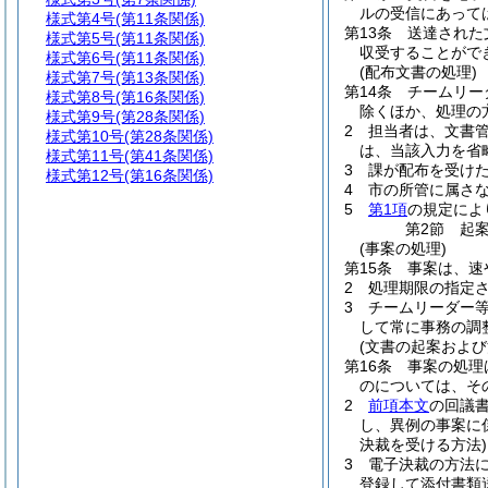
ルの受信にあって
様式第4号
(第11条関係)
第13条
送達された
様式第5号
(第11条関係)
収受することがで
様式第6号
(第11条関係)
(配布文書の処理)
様式第7号
(第13条関係)
第14条
チームリー
様式第8号
(第16条関係)
除くほか、処理の
様式第9号
(第28条関係)
2
担当者は、文書
様式第10号
(第28条関係)
は、当該入力を省
様式第11号
(第41条関係)
3
課が配布を受け
様式第12号
(第16条関係)
4
市の所管に属さ
5
第1項
の規定によ
第2節
起
(事案の処理)
第15条
事案は、速
2
処理期限の指定
3
チームリーダー
して常に事務の調
(文書の起案および
第16条
事案の処理
のについては、そ
2
前項本文
の回議
し、異例の事案に
決裁を受ける方法)
3
電子決裁の方法
登録して添付書類