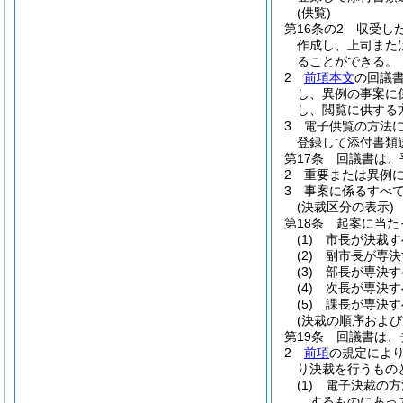
(供覧)
第16条の2
収受し
作成し、上司また
ることができる。
2
前項本文
の回議
し、異例の事案に
し、閲覧に供する
3
電子供覧の方法
登録して添付書類
第17条
回議書は、
2
重要または異例
3
事案に係るすべ
(決裁区分の表示)
第18条
起案に当た
(1)
市長が決裁す
(2)
副市長が専決
(3)
部長が専決す
(4)
次長が専決す
(5)
課長が専決す
(決裁の順序および
第19条
回議書は、
2
前項
の規定によ
り決裁を行うもの
(1)
電子決裁の方
するものにあっ