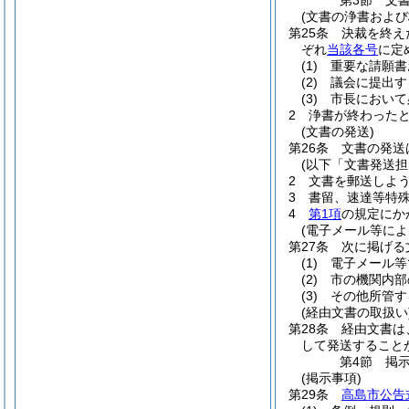
第3節
文
(文書の浄書および
第25条
決裁を終え
ぞれ
当該各号
に定
(1)
重要な請願書
(2)
議会に提出す
(3)
市長において
2
浄書が終わった
(文書の発送)
第26条
文書の発送
(以下「文書発送担
2
文書を郵送しよ
3
書留、速達等特
4
第1項
の規定にか
(電子メール等によ
第27条
次に掲げる
(1)
電子メール等
(2)
市の機関内部
(3)
その他所管す
(経由文書の取扱い
第28条
経由文書は
して発送すること
第4節
掲
(掲示事項)
第29条
高島市公告