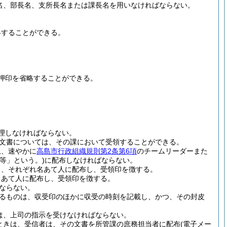
名、部長名、支所長名または課長名を用いなければならない。
略することができる。
押印を省略することができる。
理しなければならない。
文書については、その課において受領することができる。
上、速やかに
高島市行政組織規則第2条第6項
のチームリーダーまた
等」という。)
に配布しなければならない。
し、それぞれ名あて人に配布し、受領印を徴する。
名あて人に配布し、受領印を徴する。
ならない。
るものは、収受印のほかに収受の時刻を記載し、かつ、その封皮
は、上司の指示を受けなければならない。
ときは、受信者は、その文書を所管課の庶務担当者に配布
(電子メー