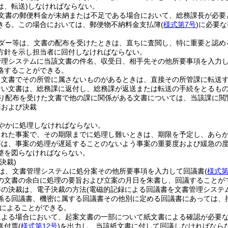
は、転送)
しなければならない。
文書の郵便料金が未納または不足である場合において、総務課長が必要
きる。
この場合においては、郵便物不納料金支払簿
(
様式第7号
)
に必要な
ダー等は、文書の配布を受けたときは、直ちに査閲し、特に重要と認め
方針を示し担当者に回付しなければならない。
管理システムに当該文書の件名、収受日、相手先その他所要事項を入力
略することができる。
た文書でその所管に属さないものがあるときは、直接その所管課に転送
ない文書は、総務課に返付し、総務課が返送または転送の手続をとるも
り配布を受けた文書で他の課に関係がある文書については、当該課に閲
案および決裁
やかに処理しなければならない。
された事案で、その期限までに処理し難いときは、期限を予定し、あら
等は、事案の処理が遅延することのないよう事案の重要度および緩急の
整を図らなければならない。
決裁)
は、文書管理システムに処分案その他所要事項を入力して回議書
(
様式第
の文書の余白に処理の要旨および立案の月日を朱書し、回議することが
書の決裁は、電子決裁の方法
(電磁的記録による回議書を文書管理システ
係る回議書、機密に属する回議書その他別に定める回議書にあっては、
によることができる。
による場合において、起案文書の一部について紙文書による確認が必要
送付票
(
様式第12号
)
を出力し、当該紙文書に付して回議しなければなら