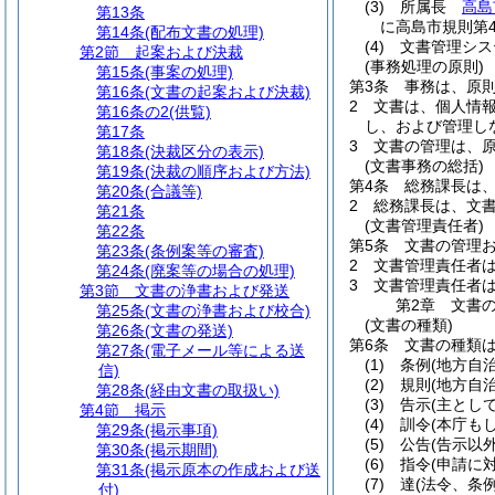
(3)
所属長
高島
第13条
に高島市規則第
第14条
(配布文書の処理)
(4)
文書管理シス
第2節
起案および決裁
(事務処理の原則)
第15条
(事案の処理)
第3条
事務は、原
第16条
(文書の起案および決裁)
2
文書は、個人情
第16条の2
(供覧)
し、および管理し
第17条
3
文書の管理は、
第18条
(決裁区分の表示)
(文書事務の総括)
第19条
(決裁の順序および方法)
第4条
総務課長は
第20条
(合議等)
2
総務課長は、文
第21条
(文書管理責任者)
第22条
第5条
文書の管理
第23条
(条例案等の審査)
2
文書管理責任者
第24条
(廃案等の場合の処理)
3
文書管理責任者
第3節
文書の浄書および発送
第2章
文書
第25条
(文書の浄書および校合)
(文書の種類)
第26条
(文書の発送)
第6条
文書の種類
第27条
(電子メール等による送
(1)
条例
(地方自
信)
(2)
規則
(地方自
第28条
(経由文書の取扱い)
(3)
告示
(主とし
第4節
掲示
(4)
訓令
(本庁も
第29条
(掲示事項)
(5)
公告
(告示以
第30条
(掲示期間)
(6)
指令
(申請に
第31条
(掲示原本の作成および送
(7)
達
(法令、条
付)