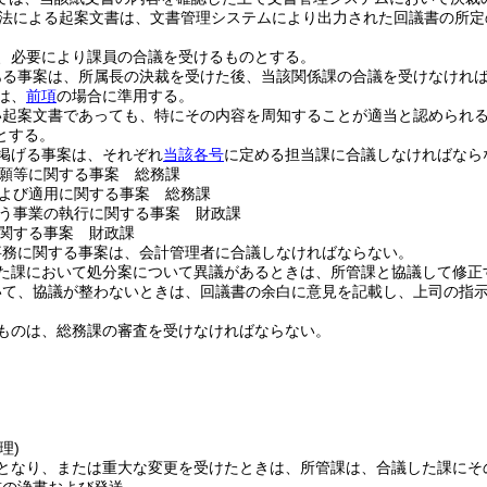
法による起案文書は、文書管理システムにより出力された回議書の所定
、必要により課員の合議を受けるものとする。
ある事案は、所属長の決裁を受けた後、当該関係課の合議を受けなけれ
は、
前項
の場合に準用する。
い起案文書であっても、特にその内容を周知することが適当と認められ
とする。
掲げる事案は、それぞれ
当該各号
に定める担当課に合議しなければなら
願等に関する事案 総務課
よび適用に関する事案 総務課
う事業の執行に関する事案 財政課
関する事案 財政課
事務に関する事案は、会計管理者に合議しなければならない。
た課において処分案について異議があるときは、所管課と協議して修正
いて、協議が整わないときは、回議書の余白に意見を記載し、上司の指
ものは、総務課の審査を受けなければならない。
理)
となり、または重大な変更を受けたときは、所管課は、合議した課にそ