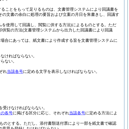
することをもって足りるものは、文書管理システムにより回議書を
その文書の余白に処理の要旨および立案の月日を朱書きし、回議す
ムを使用して回議し、閲覧に供する方法)
によるものとする。
ただ
印供覧の方法
(文書管理システムから出力した回議書により回議
な場合にあっては、紙文書により作成する旨を文書管理システムに
しなければならない。
ならない。
ぞれ
当該各号
に定める文字を表示しなければならない。
を受けなければならない。
次の各号
に掲げる区分に応じ、それぞれ
当該各号
に定める方法によ
ものとする。
ただし、添付書類送付票により一部を紙文書で確認
の意思を登録しなければならない。