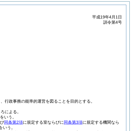
平成19年4月1日
訓令第4号
り、行政事務の能率的運営を図ることを目的とする。
ころによる。
をいう。
び
同条第2項
に規定する室ならびに
同条第3項
に規定する機関なら
をいう。