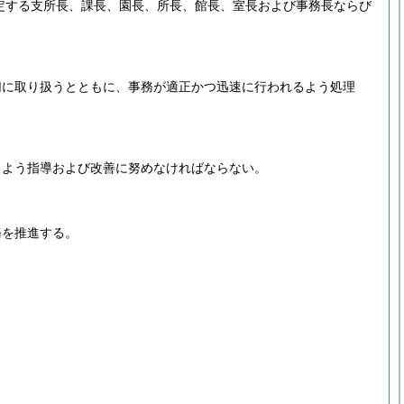
定する支所長、課長、園長、所長、館長、室長および事務長ならび
切に取り扱うとともに、事務が適正かつ迅速に行われるよう処理
るよう指導および改善に努めなければならない。
務を推進する。