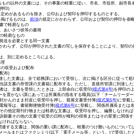
るもの以外の文書には、その事案の軽重に従い、市名、市役所、副市長
押印)
に定めがあるものを除き、公印および契印を押印するものとする。
に掲げるものは、
前項
の規定にかかわらず、公印および契印の押印を省
書で軽易なもの
、あいさつ状等の書簡
の軽易なもの
発送を必要とする同一文書
かわらず、公印が押印された文書の写しを保存することにより、契印の
は、別に定めるところによる。
処理
書の収受および配布
配布)
達した文書は、全て総務課において受領し、次に掲げる区分に従って処
当該文書の所管課の文書箱に配布する。
ただし、直接所管課に到達した
者は、文書を受領したときは、上部余白に収受印
(
様式第4号
)
を押印の
ーを置かない課にあっては所属長の指名する職員
(以下「チームリーダー
封かんのまま封皮に収受印を押し、親展文書受付簿
(
様式第5号
)
に登載
電報等は、書留郵便物受付簿
(
様式第6号
)
に登載し、関係所属長または
その他定期刊行物または軽易な文書は、収受印を押し、編冊しなければ
訴願書その他の文書で収受の日時が権利の得喪またはその変更に関係す
なければならない。
関連する文書は、関係の重い課に配布し、軽重のつけ難いものについて
メールまたはファクシミリ
(以下「電子メール等」という。)
で受信した