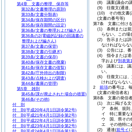
(8)
議案
(議会の
第4章
文書の整理、保存等
(9)
往復文
(通達
第32条
(文書整理の原則)
(10)
その他文書
第33条
(文書分類表)
(文書の番号等)
第34条
(保存期間の区分)
第7条
文書に付け
第35条
(保存期間の設定)
(1)
条例または規
第36条
(文書の整理および編さん)
らない。
この場
第36条の2
(電磁的記録の回議書の
(2)
告示または訓
整理および編さん)
なければならな
第37条
(文書の保管)
(3)
公告には、番
第38条
(文書の引継ぎ)
(4)
指令または達
第39条
(文書の保存)
字および
別表第
第40条
(保存文書の廃棄)
(5)
議案には、議
第41条
(保存文書の借覧)
い。
第42条
(庁外持出の制限)
(6)
往復文には、
第43条
(点検および調査)
ければならない
第44条
(書庫の管理)
2
前項
の番号は、
第5章
雑則
(文書の発信者名)
第45条
(課が廃止された場合の措置)
第8条
文書の発信
第46条
(その他)
(1)
次に掲げる文
付 則
ア
条例、規則
付 則
(平成20年4月1日訓令第2号)
イ
特に重要な
付 則
(平成21年4月1日訓令第2号)
ウ
国、県その
付 則
(平成22年4月1日訓令第5号)
エ
その他特に
付 則
(平成23年4月1日訓令第2号)
(2)
通達
(
前号イ
付 則
(平成24年4月1日訓令第1号)