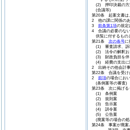
(2)
押印決裁の方
(合議等)
第20条
起案文書は
2
他の課に関係の
3
前条第1項
の規定
4
合議の必要のな
供覧に付するもの
第21条
次の各号
に
(1)
審査請求、訴
(2)
法令の解釈お
(3)
財政負担を伴
(4)
経費の支出に
2
出納その他会計
第22条
合議を受け
2
前項
の場合にお
(条例案等の審査)
第23条
次に掲げる
(1)
条例案
(2)
規則案
(3)
告示案
(4)
訓令案
(5)
公告案
(廃案等の場合の処
第24条
事案が廃案