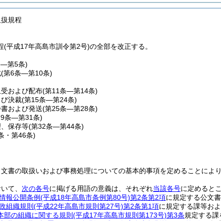
取扱規程
(平成17年高島市訓令第2号)の全部を改正する。
条―第5条)
式
(第6条―第10条)
収受および配布
(第11条―第14条)
よび決裁
(第15条―第24条)
浄書および発送
(第25条―第28条)
29条―第31条)
理、保存等
(第32条―第44条)
5条・第46条)
、文書の取扱いおよび事務処理についての基本的事項を定めることによ
おいて、
次の各号
に掲げる用語の意義は、それぞれ
当該各号
に定めると
情報公開条例
(平成18年高島市条例第80号)
第2条第2項
に規定する公文書
政組織規則
(平成22年高島市規則第27号)
第2条第1項
に規定する課等およ
本部の組織に関する規則
(平成17年高島市規則第173号)
第3条
規定する課