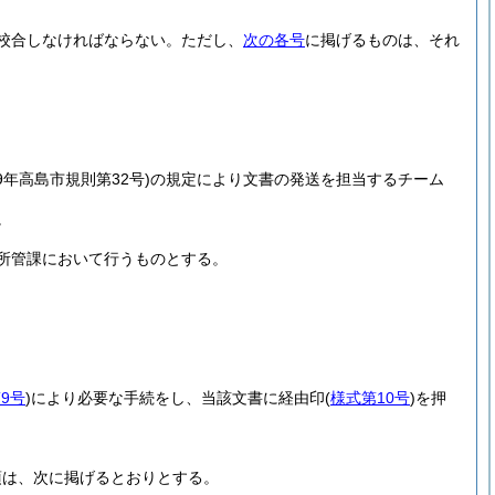
校合しなければならない。
ただし、
次の各号
に掲げるものは、それ
9年高島市規則第32号)
の規定により文書の発送を担当するチーム
。
所管課において行うものとする。
9号
)
により必要な手続をし、当該文書に経由印
(
様式第10号
)
を押
項は、次に掲げるとおりとする。