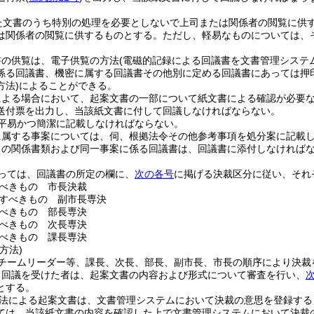
た文書のうち特別の処理を必要としないで上司または関係者の閲覧に供
は関係者の閲覧に供するものとする。
ただし、軽易なものについては、
書の供覧は、電子供覧の方法
(電磁的記録による回議書を文書管理システ
係る回議書、機密に属する回議書その他別に定める回議書にあっては押
方法)
によることができる。
による場合において、起案文書の一部について紙文書による確認が必要
送付票を出力し、当該紙文書に付して回議しなければならない。
平易かつ簡潔に記載しなければならない。
に属する事案については、伺、根拠法令その他参考事項を処分案に記載
ての関係書類および同一事案に係る回議書は、回議書に添付しなければ
っては、回議書の所定の欄に、
次の各号
に掲げる決裁区分に従い、それ
べきもの 市長決裁
すべきもの 副市長専決
べきもの 部長専決
べきもの 次長専決
べきもの 課長専決
方法)
チームリーダー等、課長、次長、部長、副市長、市長の順序により決裁
り回議を受けた者は、起案文書の内容および形式について審査を行い、
とする。
法による起案文書は、文書管理システムにおいて決裁の意思を登録する
ては、当該紙文書の内容を確認した上で文書管理システムにおいて決裁