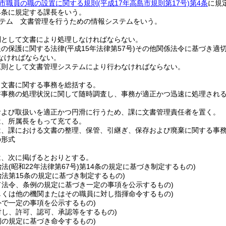
市職員の職の設置に関する規則
(平成17年高島市規則第17号)
第4条
に規
4条に規定する課長をいう。
テム 文書管理を行うための情報システムをいう。
則として文書により処理しなければならない。
報の保護に関する法律
(平成15年法律第57号)
その他関係法令に基づき適
なければならない。
原則として文書管理システムにより行わなければならない。
、文書に関する事務を総括する。
書事務の処理状況に関して随時調査し、事務が適正かつ迅速に処理され
および取扱いを適正かつ円滑に行うため、課に文書管理責任者を置く。
は、所属長をもって充てる。
は、課における文書の整理、保管、引継ぎ、保存および廃棄に関する事
の形式
は、次に掲げるとおりとする。
治法
(昭和22年法律第67号)
第14条の規定に基づき制定するもの)
治法第15条の規定に基づき制定するもの)
て法令、条例の規定に基づき一定の事項を公示するもの)
しくは他の機関またはその職員に対し指揮命令するもの)
外で一定の事項を公示するもの)
対し、許可、認可、承認等をするもの)
例の規定に基づき命令するもの)