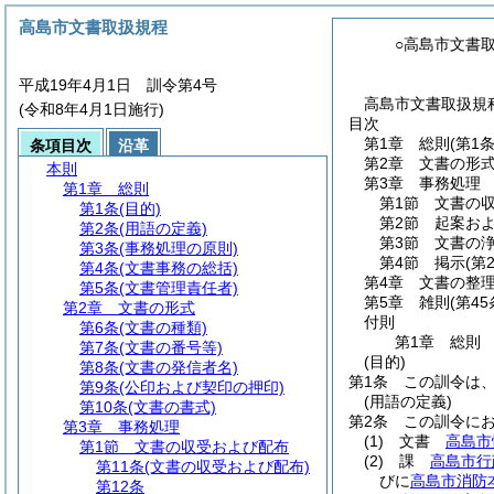
高島市文書取扱規程
○高島市文書
平成19年4月1日 訓令第4号
高島市文書取扱規程
(令和8年4月1日施行)
目次
第1章
総則
(第1
条項目次
沿革
第2章
文書の形
本則
第3章
事務処理
第1章
総則
第1節
文書の
第1条
(目的)
第2節
起案お
第2条
(用語の定義)
第3節
文書の
第3条
(事務処理の原則)
第4節
掲示
(第
第4条
(文書事務の総括)
第4章
文書の整
第5条
(文書管理責任者)
第5章
雑則
(第4
第2章
文書の形式
付則
第6条
(文書の種類)
第1章
総則
第7条
(文書の番号等)
(目的)
第8条
(文書の発信者名)
第1条
この訓令は
第9条
(公印および契印の押印)
(用語の定義)
第10条
(文書の書式)
第2条
この訓令に
第3章
事務処理
(1)
文書
高島市
第1節
文書の収受および配布
(2)
課
高島市行
第11条
(文書の収受および配布)
びに
高島市消防
第12条